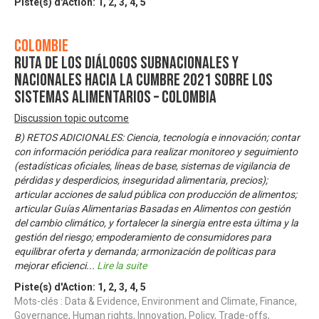
Piste(s) d'Action:
1
,
2
,
3
,
4
,
5
Colombie
Ruta de los diálogos subnacionales y
nacionales hacia la Cumbre 2021 sobre los
Sistemas Alimentarios – Colombia
Discussion topic outcome
B) RETOS ADICIONALES: Ciencia, tecnología e innovación; contar
con información periódica para realizar monitoreo y seguimiento
(estadísticas oficiales, líneas de base, sistemas de vigilancia de
pérdidas y desperdicios, inseguridad alimentaria, precios);
articular acciones de salud pública con producción de alimentos;
articular Guías Alimentarias Basadas en Alimentos con gestión
del cambio climático, y fortalecer la sinergia entre esta última y la
gestión del riesgo; empoderamiento de consumidores para
equilibrar oferta y demanda; armonización de políticas para
mejorar eficienci
...
Lire la suite
Piste(s) d'Action:
1
,
2
,
3
,
4
,
5
Mots-clés : Data & Evidence, Environment and Climate, Finance,
Governance, Human rights, Innovation, Policy, Trade-offs,