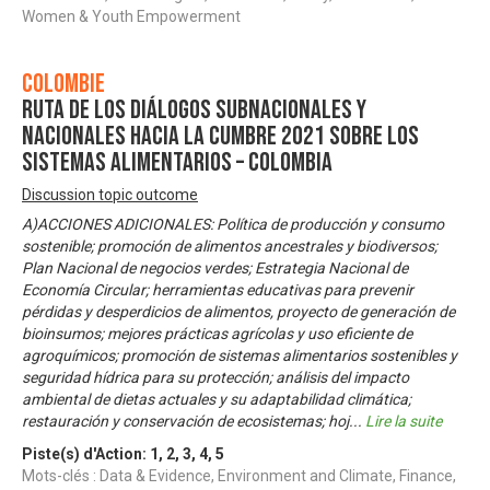
Women & Youth Empowerment
Colombie
Ruta de los diálogos subnacionales y
nacionales hacia la Cumbre 2021 sobre los
Sistemas Alimentarios – Colombia
Discussion topic outcome
A)ACCIONES ADICIONALES: Política de producción y consumo
sostenible; promoción de alimentos ancestrales y biodiversos;
Plan Nacional de negocios verdes; Estrategia Nacional de
Economía Circular; herramientas educativas para prevenir
pérdidas y desperdicios de alimentos, proyecto de generación de
bioinsumos; mejores prácticas agrícolas y uso eficiente de
agroquímicos; promoción de sistemas alimentarios sostenibles y
seguridad hídrica para su protección; análisis del impacto
ambiental de dietas actuales y su adaptabilidad climática;
restauración y conservación de ecosistemas; hoj
...
Lire la suite
Piste(s) d'Action:
1
,
2
,
3
,
4
,
5
Mots-clés : Data & Evidence, Environment and Climate, Finance,