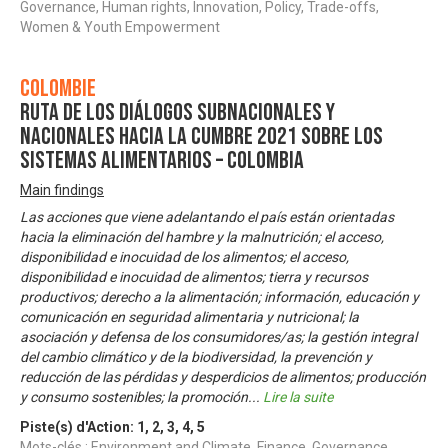
Governance, Human rights, Innovation, Policy, Trade-offs,
Women & Youth Empowerment
Colombie
Ruta de los diálogos subnacionales y
nacionales hacia la Cumbre 2021 sobre los
Sistemas Alimentarios – Colombia
Main findings
Las acciones que viene adelantando el país están orientadas
hacia la eliminación del hambre y la malnutrición; el acceso,
disponibilidad e inocuidad de los alimentos; el acceso,
disponibilidad e inocuidad de alimentos; tierra y recursos
productivos; derecho a la alimentación; información, educación y
comunicación en seguridad alimentaria y nutricional; la
asociación y defensa de los consumidores/as; la gestión integral
del cambio climático y de la biodiversidad, la prevención y
reducción de las pérdidas y desperdicios de alimentos; producción
y consumo sostenibles; la promoción
...
Lire la suite
Piste(s) d'Action:
1
,
2
,
3
,
4
,
5
Mots-clés : Environment and Climate, Finance, Governance,