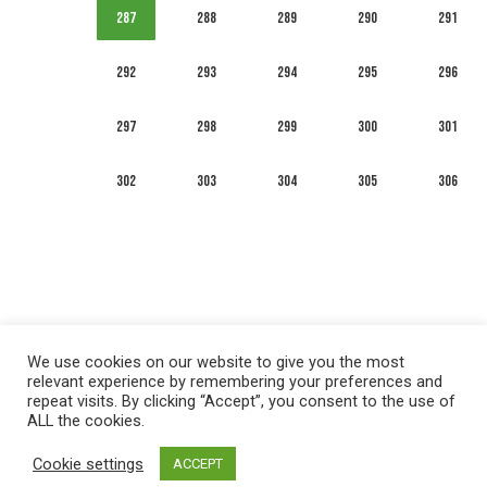
287
288
289
290
291
292
293
294
295
296
297
298
299
300
301
302
303
304
305
306
We use cookies on our website to give you the most
relevant experience by remembering your preferences and
repeat visits. By clicking “Accept”, you consent to the use of
ALL the cookies.
العربية
English
Français
Русский
Español
Cookie settings
ACCEPT
Privacy policy
&
Terms of Use