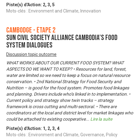
Piste(s) d'Action:
2
,
3
,
5
Mots-clés : Environment and Climate, Innovation
Cambodge - Étape 2
SUN Civil Society Alliance Cambodia’s food
system dialogues
Discussion topic outcome
WHAT WORKS ABOUT OUR CURRENT FOOD SYSTEM? WHAT
ASPECTS DO WE WANT TO KEEP? • Resources for land, forest,
water are limited so we need to keep a focus on natural resource
conservation. • 2nd National Strategy for Food Security and
Nutrition – is good for the food system. Promotes food linkages
and planning. Drivers include who’s linked in to implementation. •
Current policy and strategy show twin tracks – strategy
framework is cross cutting and multi-sectoral. • There are
coordinators at the local and district level for market linkages who
could be attached to existing cooperative
...
Lire la suite
Piste(s) d'Action:
1
,
2
,
3
,
4
Mots-clés : Environment and Climate, Governance, Policy