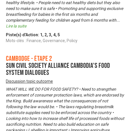
healthy lifestyle. • People need to eat healthy diets but they also
need to make sure it is safe • Promoting and supporting exclusive
breastfeeding for babies in the first six months and
complementary feeding for children aged from 6 months with
...
Lire la suite
Piste(s) d'Action:
1
,
2
,
3
,
4
,
5
Mots-clés : Finance, Governance, Policy
Cambodge - Étape 2
SUN Civil Society Alliance Cambodia’s food
system dialogues
Discussion topic outcome
WHAT WILL WE DO FOR FOOD SAFETY? • Need to strengthen
enforcement of consumer protection laws, which are endorsed by
the King. Build awareness what the consequences of not
following the law would be. • The laws regulating breastmilk
substitute supplies need to be enforced across the country •
Looking into how to increase shelf life of processed foods without
sacrificing nutrition. Need to also build education on safe
packaging • Labelling is important • Improving agriculture