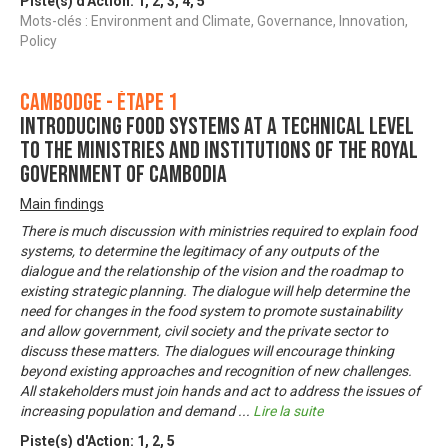
Piste(s) d'Action:
1
,
2
,
3
,
4
,
5
Mots-clés : Environment and Climate, Governance, Innovation,
Policy
Cambodge - Étape 1
Introducing Food Systems at a technical level
to the ministries and institutions of the Royal
Government of Cambodia
Main findings
There is much discussion with ministries required to explain food
systems, to determine the legitimacy of any outputs of the
dialogue and the relationship of the vision and the roadmap to
existing strategic planning. The dialogue will help determine the
need for changes in the food system to promote sustainability
and allow government, civil society and the private sector to
discuss these matters. The dialogues will encourage thinking
beyond existing approaches and recognition of new challenges.
All stakeholders must join hands and act to address the issues of
increasing population and demand
...
Lire la suite
Piste(s) d'Action:
1
,
2
,
5