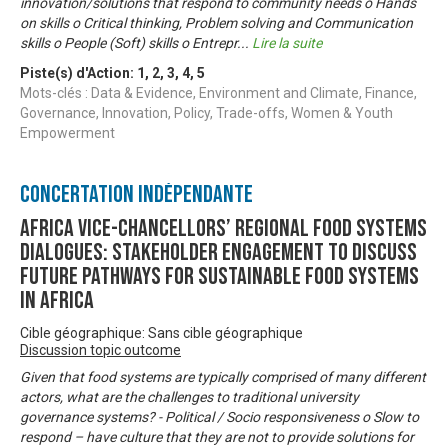
innovation/solutions that respond to community needs o Hands
on skills o Critical thinking, Problem solving and Communication
skills o People (Soft) skills o Entrepr
...
Lire la suite
Piste(s) d'Action:
1
,
2
,
3
,
4
,
5
Mots-clés : Data & Evidence, Environment and Climate, Finance,
Governance, Innovation, Policy, Trade-offs, Women & Youth
Empowerment
Concertation Indépendante
Africa Vice-Chancellors’ Regional Food Systems
Dialogues: Stakeholder engagement to discuss
future pathways for sustainable food systems
in Africa
Cible géographique: Sans cible géographique
Discussion topic outcome
Given that food systems are typically comprised of many different
actors, what are the challenges to traditional university
governance systems? - Political / Socio responsiveness o Slow to
respond – have culture that they are not to provide solutions for