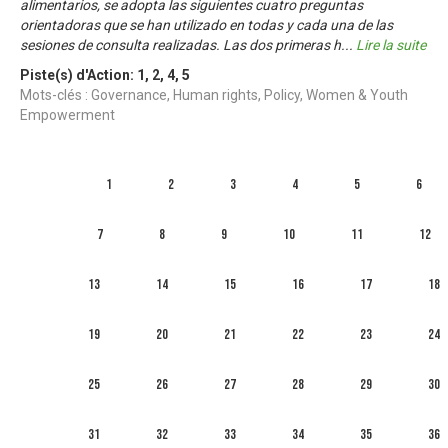
alimentarios, se adopta las siguientes cuatro preguntas
orientadoras que se han utilizado en todas y cada una de las
sesiones de consulta realizadas. Las dos primeras h
...
Lire la suite
Piste(s) d'Action:
1
,
2
,
4
,
5
Mots-clés : Governance, Human rights, Policy, Women & Youth
Empowerment
1
2
3
4
5
6
7
8
9
10
11
12
13
14
15
16
17
18
19
20
21
22
23
24
25
26
27
28
29
30
31
32
33
34
35
36