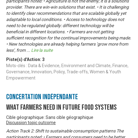
participants noted: • Agriculture is not the enemy; it is a solutions
provider. There are win-win solutions that exist. • It is challenging
to identify clear recommendations that are scalable globally yet
adaptable to local conditions. • Access to technology does not
need to be regulated globally: different technology will be
beneficial in different locations. • Farmers are not getting
sufficient recognition for the continual improvements being made.
• New technologies are already helping farmers ‘grow more from
less’, from
...
Lire la suite
Piste(s) d'Action:
3
Mots-clés : Data & Evidence, Environment and Climate, Finance,
Governance, Innovation, Policy, Trade-offs, Women & Youth
Empowerment
Concertation Indépendante
What Farmers Need in Future Food Systems
Cible géographique: Sans cible géographique
Discussion topic outcome
Action Track 2: Shift to sustainable consumption patterns The
participants noted: • Farmers and consumers need to be better