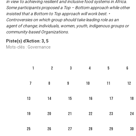
in view to achieving resilient and inclusive food systems in Africa.
Some participants proposed a Top – Bottom approach while other
insisted that a Bottom to Top approach will work best. •
Controversies on which group should take leading role as an
agent of change; individuals, women, youth, indigenous groups or
community-based Organizations.
Piste(s) d'Action:
3
,
5
Mots-clés : Governance
1
2
3
4
5
6
7
8
9
10
11
12
13
14
15
16
17
18
19
20
21
22
23
24
25
26
27
28
29
30