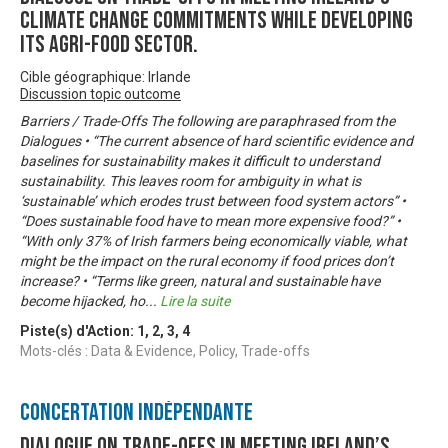
climate change commitments while developing
its agri-food sector.
Cible géographique: Irlande
Discussion topic outcome
Barriers / Trade-Offs The following are paraphrased from the
Dialogues • “The current absence of hard scientific evidence and
baselines for sustainability makes it difficult to understand
sustainability. This leaves room for ambiguity in what is
‘sustainable’ which erodes trust between food system actors” •
“Does sustainable food have to mean more expensive food?” •
“With only 37% of Irish farmers being economically viable, what
might be the impact on the rural economy if food prices don’t
increase? • “Terms like green, natural and sustainable have
become hijacked, ho
...
Lire la suite
Piste(s) d'Action:
1
,
2
,
3
,
4
Mots-clés : Data & Evidence, Policy, Trade-offs
Concertation Indépendante
Dialogue on trade-offs in meeting Ireland’s