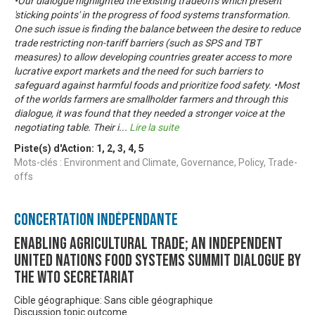
•Our dialogue highlighted the existing tradeoffs which present
'sticking points' in the progress of food systems transformation.
One such issue is finding the balance between the desire to reduce
trade restricting non-tariff barriers (such as SPS and TBT
measures) to allow developing countries greater access to more
lucrative export markets and the need for such barriers to
safeguard against harmful foods and prioritize food safety. •Most
of the worlds farmers are smallholder farmers and through this
dialogue, it was found that they needed a stronger voice at the
negotiating table. Their i
...
Lire la suite
Piste(s) d'Action:
1
,
2
,
3
,
4
,
5
Mots-clés : Environment and Climate, Governance, Policy, Trade-
offs
Concertation Indépendante
Enabling Agricultural Trade; An Independent
United Nations Food Systems Summit Dialogue by
the WTO Secretariat
Cible géographique: Sans cible géographique
Discussion topic outcome