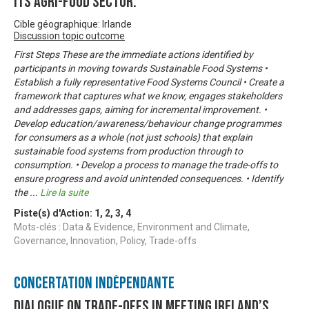
its agri-food sector.
Cible géographique: Irlande
Discussion topic outcome
First Steps These are the immediate actions identified by
participants in moving towards Sustainable Food Systems •
Establish a fully representative Food Systems Council • Create a
framework that captures what we know, engages stakeholders
and addresses gaps, aiming for incremental improvement. •
Develop education/awareness/behaviour change programmes
for consumers as a whole (not just schools) that explain
sustainable food systems from production through to
consumption. • Develop a process to manage the trade-offs to
ensure progress and avoid unintended consequences. • Identify
the
...
Lire la suite
Piste(s) d'Action:
1
,
2
,
3
,
4
Mots-clés : Data & Evidence, Environment and Climate,
Governance, Innovation, Policy, Trade-offs
Concertation Indépendante
Dialogue on trade-offs in meeting Ireland’s