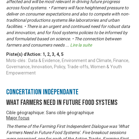
affected and will be most relevant in driving future progress
across food systems. • Farmers will face heightened pressure to
deliver on consumer expectations and also to compete with non-
traditional productions systems like laboratories and urban
facilities. • There is an urgent and continued need for robust data
and innovation, and for food systems policies to be informed by
and formulated based on science. • The connection between
farmers and consumers needs
...
Lire la suite
Piste(s) d'Action:
1
,
2
,
3
,
4
,
5
Mots-clés : Data & Evidence, Environment and Climate, Finance,
Governance, Innovation, Policy, Trade-offs, Women & Youth
Empowerment
Concertation Indépendante
What Farmers Need in Future Food Systems
Cible géographique: Sans cible géographique
Major focus
The theme of the Farming First Independent Dialogue was ‘What
Farmers Need in Future Food Systems'. Five breakout sessions
were organised, one for each of the Action Tracks. Farming First