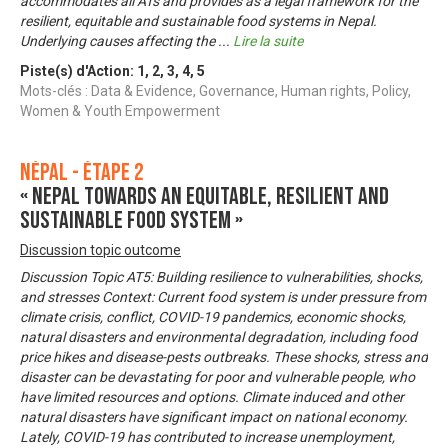
accommodates all ATs and provides as a legal framework for the
resilient, equitable and sustainable food systems in Nepal.
Underlying causes affecting the
...
Lire la suite
Piste(s) d'Action:
1
,
2
,
3
,
4
,
5
Mots-clés : Data & Evidence, Governance, Human rights, Policy,
Women & Youth Empowerment
Népal - Étape 2
« Nepal towards an equitable, resilient and
sustainable food system »
Discussion topic outcome
Discussion Topic AT5: Building resilience to vulnerabilities, shocks,
and stresses Context: Current food system is under pressure from
climate crisis, conflict, COVID-19 pandemics, economic shocks,
natural disasters and environmental degradation, including food
price hikes and disease-pests outbreaks. These shocks, stress and
disaster can be devastating for poor and vulnerable people, who
have limited resources and options. Climate induced and other
natural disasters have significant impact on national economy.
Lately, COVID-19 has contributed to increase unemployment,