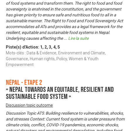
of food systems and transform them. The right to food and food
sovereignty is enshrined in the constitution, and the government
has given priority to ensure safe and nutritious food to all in a
sustainable manner. The Right to Food and Food Sovereignty Act
accommodates all ATs and provides as a legal framework for the
resilient, equitable and sustainable food systems in Nepal.
Underlying causes affecting the
...
Lire la suite
Piste(s) d'Action:
1
,
2
,
3
,
4
,
5
Mots-clés : Data & Evidence, Environment and Climate,
Governance, Human rights, Policy, Women & Youth
Empowerment
Népal - Étape 2
« Nepal towards an equitable, resilient and
sustainable food system »
Discussion topic outcome
Discussion Topic AT5: Building resilience to vulnerabilities, shocks,
and stresses Context: Current food system is under pressure from
climate crisis, conflict, COVID-19 pandemics, economic shocks,
natural disasters and environmental degradation, including food