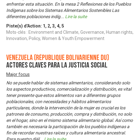
enfrentar esta situación. En la mesa 2 Reflexiones de los Pueblos
Indígenas sobre los Sistemas Alimentarios Sostenibles Las
diferentes poblaciones indíg
...
Lire la suite
Piste(s) d'Action:
1
,
2
,
3
,
4
,
5
Mots-clés : Environment and Climate, Governance, Human rights,
Innovation, Policy, Women & Youth Empowerment
Venezuela (République bolivarienne du)
Actores Claves para la Justicia Social
Major focus
No se puede hablar de sistemas alimentarios, considerando solo
los aspectos productivos, comercialización y distribución, es vital
tener presente que estos alimentos van a diferentes grupos
poblacionales, con necesidades y hábitos alimentarios
particulares, donde la intervención de la mujer es crucial es los
patrones de consumo, producción, compra y distribución, no solo
en el hogar, sino en el mismo sistema alimentario global. Así como
también es necesaria la participación de los pueblos indígenas a
fin de recordar nuestras raíces y cultura alimentaria ancestral.
Para nuestro diál
...
Lire la suite