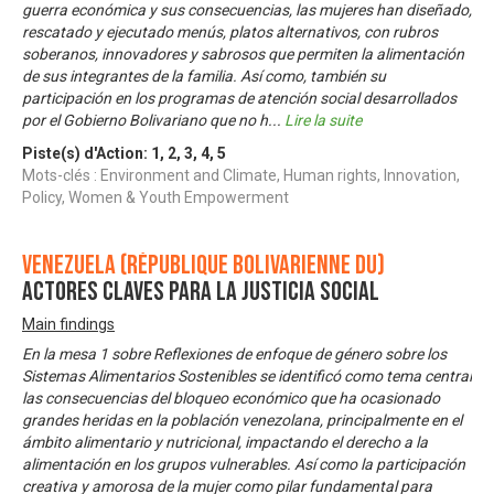
guerra económica y sus consecuencias, las mujeres han diseñado,
rescatado y ejecutado menús, platos alternativos, con rubros
soberanos, innovadores y sabrosos que permiten la alimentación
de sus integrantes de la familia. Así como, también su
participación en los programas de atención social desarrollados
por el Gobierno Bolivariano que no h
...
Lire la suite
Piste(s) d'Action:
1
,
2
,
3
,
4
,
5
Mots-clés : Environment and Climate, Human rights, Innovation,
Policy, Women & Youth Empowerment
Venezuela (République bolivarienne du)
Actores Claves para la Justicia Social
Main findings
En la mesa 1 sobre Reflexiones de enfoque de género sobre los
Sistemas Alimentarios Sostenibles se identificó como tema central
las consecuencias del bloqueo económico que ha ocasionado
grandes heridas en la población venezolana, principalmente en el
ámbito alimentario y nutricional, impactando el derecho a la
alimentación en los grupos vulnerables. Así como la participación
creativa y amorosa de la mujer como pilar fundamental para