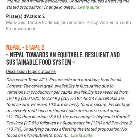
vitamin and mineral deficiencies. Underlying causes affecting the
stated proposition: Change in dieta
...
Lire la suite
Piste(s) d'Action:
2
Mots-clés : Data & Evidence, Governance, Policy, Women & Youth
Empowerment
Népal - Étape 2
« Nepal towards an equitable, resilient and
sustainable food system »
Discussion topic outcome
Discussion Topic AT 1: Ensure safe and nutritious food for all
Context: The cereal grain availability is fluctuating due to
variations in production; per capita availability has reached from
194 Kg (2001/02) to 237 Kg (2017/18); 48.2% households are
food secure, whereas 10% are severely food insecure. Percentage
of severely food insecure households are more in rural areas
(11.7%) than in urban (8.8%), the percentage is highest in Karnali
Province (17.5%) followed by Sudurpaschim (13%) and Province-2
(10.7%). Underlying causes affecting the stated proposition: No
focus on micronutrients; poor n
...
Lire la suite