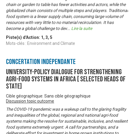
chain or garden to table has fewer activities and actors, while the
globalized chain consists of multiple steps and players. Traditional
food system is a linear supply chain, consuming large volume of
resources with very little to no material recirculation. It has
become a global challenge to dev
...
Lire la suite
Piste(s) d'Action:
1
,
3
,
5
Mots-clés : Environment and Climate
Concertation Indépendante
University-Policy Dialogue for Strengthening
agri-food systems in Africa [ Selected Heads of
State]
Cible géographique: Sans cible géographique
Discussion topic outcome
The COVID-19 pandemic was a wakeup call to the glaring fragility
and inequalities of the global, regional and national agri-food
systems making the resolve for sustainable, inclusive, and resilient
food systems extremely urgent. A call for partnerships, and a
deliberate effort for investment in home grown institutions to