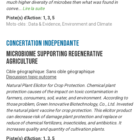
much higher diversity of microbes then what was found in
conve
...
Lire la suite
Piste(s) d'Action:
1
,
3
,
5
Mots-clés : Data & Evidence, Environment and Climate
Concertation Indépendante
Microbiome Supporting Regenerative
Agriculture
Cible géographique: Sans cible géographique
Discussion topic outcome
Natural Plant Elicitor for Crop Protection. Chemical plant
protection causes of the impact on toxic contamination in
farmers, consumers, soil, water, and environment. According to
those problem, Green Innovative Biotechnology, Co., Ltd. Invested
the natural plant vaccine for crop protection. This elicitor product
can decrease risk of damage plant protection and replace or
reduce of chemical fertilizers, insecticides, and antibiotics. It
increases quality and quantity of cultivation plants.
Piste(s) d'Action:
1
,
3
,
5