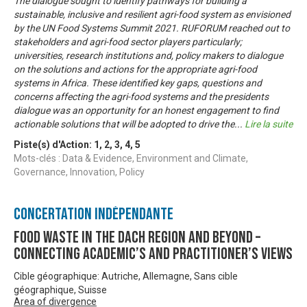
The dialogue sought to identify pathways for building a
sustainable, inclusive and resilient agri-food system as envisioned
by the UN Food Systems Summit 2021. RUFORUM reached out to
stakeholders and agri-food sector players particularly;
universities, research institutions and, policy makers to dialogue
on the solutions and actions for the appropriate agri-food
systems in Africa. These identified key gaps, questions and
concerns affecting the agri-food systems and the presidents
dialogue was an opportunity for an honest engagement to find
actionable solutions that will be adopted to drive the
...
Lire la suite
Piste(s) d'Action:
1
,
2
,
3
,
4
,
5
Mots-clés : Data & Evidence, Environment and Climate,
Governance, Innovation, Policy
Concertation Indépendante
Food Waste in the DACH region and beyond –
connecting academic’s and practitioner’s views
Cible géographique: Autriche, Allemagne, Sans cible
géographique, Suisse
Area of divergence