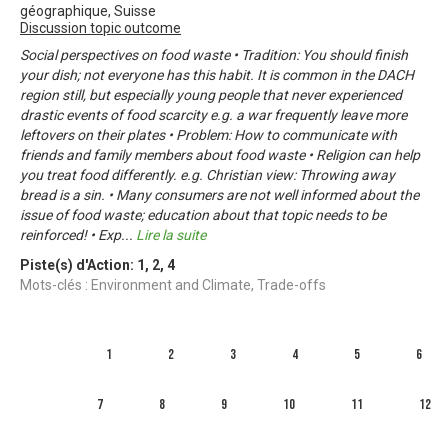
géographique, Suisse
Discussion topic outcome
Social perspectives on food waste • Tradition: You should finish
your dish; not everyone has this habit. It is common in the DACH
region still, but especially young people that never experienced
drastic events of food scarcity e.g. a war frequently leave more
leftovers on their plates • Problem: How to communicate with
friends and family members about food waste • Religion can help
you treat food differently. e.g. Christian view: Throwing away
bread is a sin. • Many consumers are not well informed about the
issue of food waste; education about that topic needs to be
reinforced! • Exp
...
Lire la suite
Piste(s) d'Action:
1
,
2
,
4
Mots-clés : Environment and Climate, Trade-offs
1
2
3
4
5
6
7
8
9
10
11
12