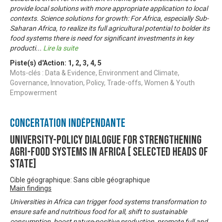
provide local solutions with more appropriate application to local
contexts. Science solutions for growth: For Africa, especially Sub-
Saharan Africa, to realize its full agricultural potential to bolder its
food systems there is need for significant investments in key
producti
...
Lire la suite
Piste(s) d'Action:
1
,
2
,
3
,
4
,
5
Mots-clés : Data & Evidence, Environment and Climate,
Governance, Innovation, Policy, Trade-offs, Women & Youth
Empowerment
Concertation Indépendante
University-Policy Dialogue for Strengthening
agri-food systems in Africa [ Selected Heads of
State]
Cible géographique: Sans cible géographique
Main findings
Universities in Africa can trigger food systems transformation to
ensure safe and nutritious food for all, shift to sustainable
consumption, boost nature-positive production, promote full and