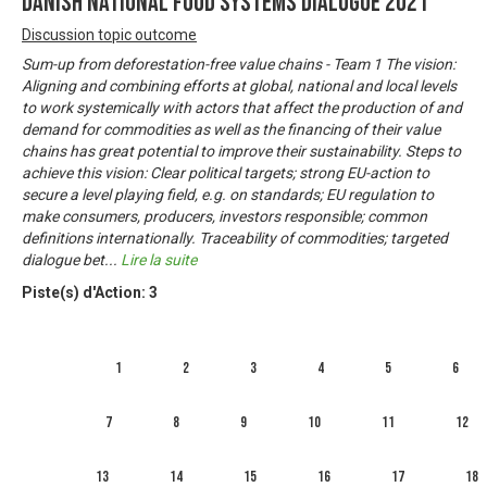
Danish National Food Systems Dialogue 2021
Discussion topic outcome
Sum-up from deforestation-free value chains - Team 1 The vision:
Aligning and combining efforts at global, national and local levels
to work systemically with actors that affect the production of and
demand for commodities as well as the financing of their value
chains has great potential to improve their sustainability. Steps to
achieve this vision: Clear political targets; strong EU-action to
secure a level playing field, e.g. on standards; EU regulation to
make consumers, producers, investors responsible; common
definitions internationally. Traceability of commodities; targeted
dialogue bet
...
Lire la suite
Piste(s) d'Action:
3
1
2
3
4
5
6
7
8
9
10
11
12
13
14
15
16
17
18