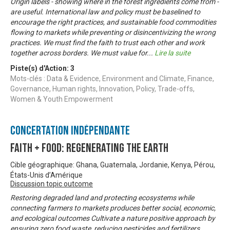
Origin labels - showing where in the forest ingredients come from -
are useful. International law and policy must be baselined to
encourage the right practices, and sustainable food commodities
flowing to markets while preventing or disincentivizing the wrong
practices. We must find the faith to trust each other and work
together across borders. We must value for
...
Lire la suite
Piste(s) d'Action:
3
Mots-clés : Data & Evidence, Environment and Climate, Finance,
Governance, Human rights, Innovation, Policy, Trade-offs,
Women & Youth Empowerment
Concertation Indépendante
Faith + Food: Regenerating the Earth
Cible géographique: Ghana, Guatemala, Jordanie, Kenya, Pérou,
États-Unis d’Amérique
Discussion topic outcome
Restoring degraded land and protecting ecosystems while
connecting farmers to markets produces better social, economic,
and ecological outcomes Cultivate a nature positive approach by
ensuring zero food waste, reducing pesticides and fertilizers,