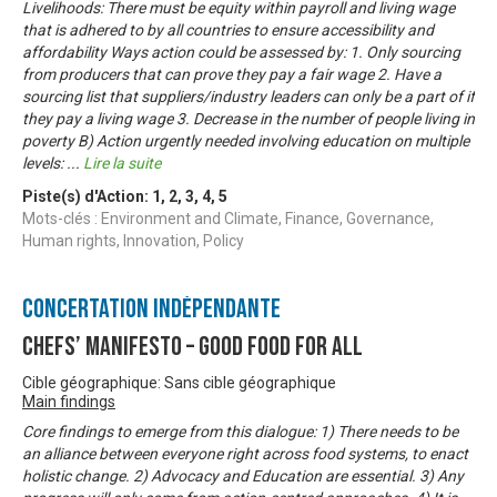
Livelihoods: There must be equity within payroll and living wage
that is adhered to by all countries to ensure accessibility and
affordability Ways action could be assessed by: 1. Only sourcing
from producers that can prove they pay a fair wage 2. Have a
sourcing list that suppliers/industry leaders can only be a part of if
they pay a living wage 3. Decrease in the number of people living in
poverty B) Action urgently needed involving education on multiple
levels:
...
Lire la suite
Piste(s) d'Action:
1
,
2
,
3
,
4
,
5
Mots-clés : Environment and Climate, Finance, Governance,
Human rights, Innovation, Policy
Concertation Indépendante
Chefs’ Manifesto – Good Food For All
Cible géographique: Sans cible géographique
Main findings
Core findings to emerge from this dialogue: 1) There needs to be
an alliance between everyone right across food systems, to enact
holistic change. 2) Advocacy and Education are essential. 3) Any