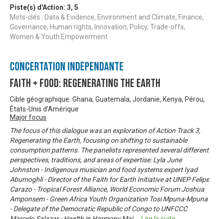
Piste(s) d'Action:
3
,
5
Mots-clés : Data & Evidence, Environment and Climate, Finance,
Governance, Human rights, Innovation, Policy, Trade-offs,
Women & Youth Empowerment
Concertation Indépendante
Faith + Food: Regenerating the Earth
Cible géographique: Ghana, Guatemala, Jordanie, Kenya, Pérou,
États-Unis d’Amérique
Major focus
The focus of this dialogue was an exploration of Action Track 3,
Regenerating the Earth, focusing on shifting to sustainable
consumption patterns. The panelists represented several different
perspectives, traditions, and areas of expertise: Lyla June
Johnston - Indigenous musician and food systems expert Iyad
Abumoghli - Director of the Faith for Earth Initiative at UNEP Felipe
Carazo - Tropical Forest Alliance, World Economic Forum Joshua
Amponsem - Green Africa Youth Organization Tosi Mpuna-Mpuna
- Delegate of the Democratic Republic of Congo to UNFCCC
Marcelo Salazar - Health in Harmony Mai
...
Lire la suite