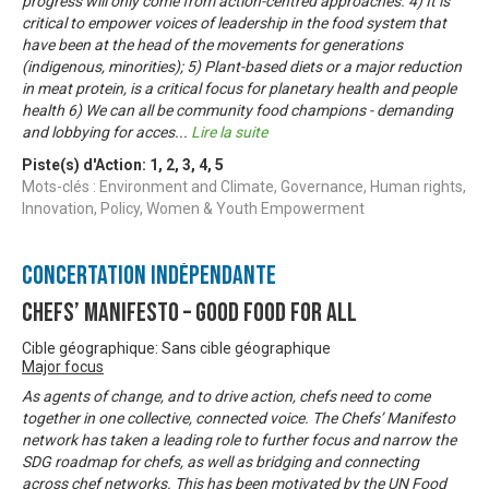
progress will only come from action-centred approaches. 4) It is
critical to empower voices of leadership in the food system that
have been at the head of the movements for generations
(indigenous, minorities); 5) Plant-based diets or a major reduction
in meat protein, is a critical focus for planetary health and people
health 6) We can all be community food champions - demanding
and lobbying for acces
...
Lire la suite
Piste(s) d'Action:
1
,
2
,
3
,
4
,
5
Mots-clés : Environment and Climate, Governance, Human rights,
Innovation, Policy, Women & Youth Empowerment
Concertation Indépendante
Chefs’ Manifesto – Good Food For All
Cible géographique: Sans cible géographique
Major focus
As agents of change, and to drive action, chefs need to come
together in one collective, connected voice. The Chefs’ Manifesto
network has taken a leading role to further focus and narrow the
SDG roadmap for chefs, as well as bridging and connecting
across chef networks. This has been motivated by the UN Food