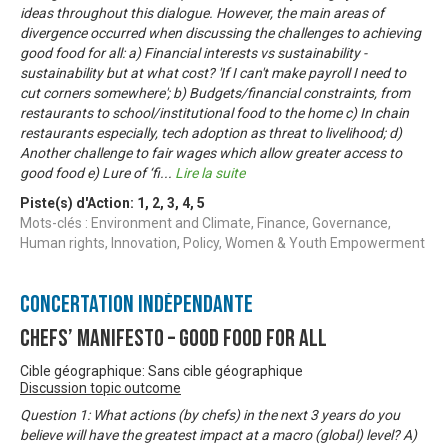
ideas throughout this dialogue. However, the main areas of
divergence occurred when discussing the challenges to achieving
good food for all: a) Financial interests vs sustainability -
sustainability but at what cost? 'If I can't make payroll I need to
cut corners somewhere'; b) Budgets/financial constraints, from
restaurants to school/institutional food to the home c) In chain
restaurants especially, tech adoption as threat to livelihood; d)
Another challenge to fair wages which allow greater access to
good food e) Lure of ‘fi
...
Lire la suite
Piste(s) d'Action:
1
,
2
,
3
,
4
,
5
Mots-clés : Environment and Climate, Finance, Governance,
Human rights, Innovation, Policy, Women & Youth Empowerment
Concertation Indépendante
Chefs’ Manifesto – Good Food For All
Cible géographique: Sans cible géographique
Discussion topic outcome
Question 1: What actions (by chefs) in the next 3 years do you
believe will have the greatest impact at a macro (global) level? A)