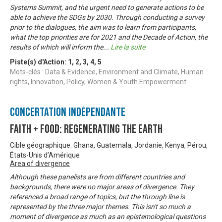
Systems Summit, and the urgent need to generate actions to be
able to achieve the SDGs by 2030. Through conducting a survey
prior to the dialogues, the aim was to learn from participants,
what the top priorities are for 2021 and the Decade of Action, the
results of which will inform the
...
Lire la suite
Piste(s) d'Action:
1
,
2
,
3
,
4
,
5
Mots-clés : Data & Evidence, Environment and Climate, Human
rights, Innovation, Policy, Women & Youth Empowerment
Concertation Indépendante
Faith + Food: Regenerating the Earth
Cible géographique: Ghana, Guatemala, Jordanie, Kenya, Pérou,
États-Unis d’Amérique
Area of divergence
Although these panelists are from different countries and
backgrounds, there were no major areas of divergence. They
referenced a broad range of topics, but the through line is
represented by the three major themes. This isn't so much a
moment of divergence as much as an epistemological questions