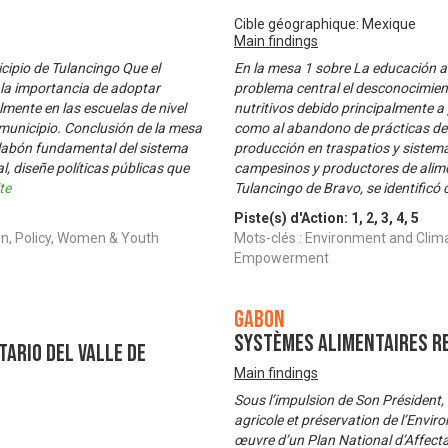
Cible géographique: Mexique
Main findings
cipio de Tulancingo Que el
En la mesa 1 sobre La educación al
 la importancia de adoptar
problema central el desconocimien
lmente en las escuelas de nivel
nutritivos debido principalmente a 
municipio. Conclusión de la mesa
como al abandono de prácticas de 
labón fundamental del sistema
producción en traspatios y sistema
, diseñe políticas públicas que
campesinos y productores de alim
ite
Tulancingo de Bravo, se identific
Piste(s) d'Action:
1
,
2
,
3
,
4
,
5
on, Policy, Women & Youth
Mots-clés : Environment and Clim
Empowerment
Gabon
Systèmes Alimentaires r
tario del valle de
Main findings
Sous l’impulsion de Son Président,
agricole et préservation de l’Envir
œuvre d’un Plan National d’Affectat