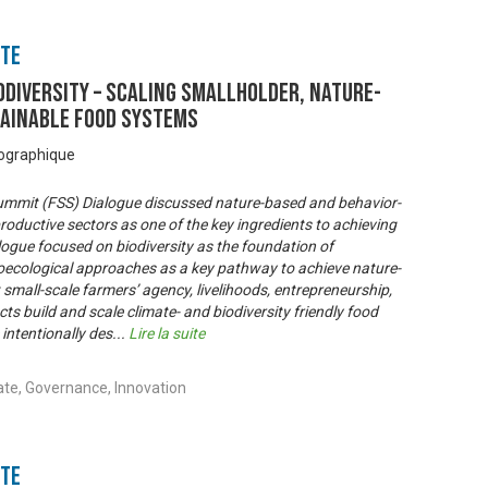
nte
ODIVERSITY – Scaling smallholder, nature-
tainable food systems
éographique
mmit (FSS) Dialogue discussed nature-based and behavior-
roductive sectors as one of the key ingredients to achieving
ogue focused on biodiversity as the foundation of
ecological approaches as a key pathway to achieve nature-
small-scale farmers’ agency, livelihoods, entrepreneurship,
s build and scale climate- and biodiversity friendly food
intentionally des
...
Lire la suite
ate, Governance, Innovation
nte