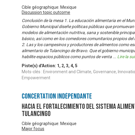
Cible géographique: Mexique
Discussion topic outcome
Conclusión de la mesa 1. La educación alimentaria en el Muni
Gobierno Municipal diseñe políticas públicas que promuevan
modelos de alimentación nutritiva, sana y sostenible principa
básico, así como en los comedores comunitarios propios del 
2. Las y los campesinos y productores de alimentos como es
alimentario de Tulancingo de Bravo. Que el gobierno municipal
habilite espacios públicos como puntos de venta
...
Lire la su
Piste(s) d'Action:
1
,
2
,
3
,
4
,
5
Mots-clés : Environment and Climate, Governance, Innovati
Empowerment
Concertation Indépendante
Hacia el fortalecimiento del sistema alimen
Tulancingo
Cible géographique: Mexique
Major focus