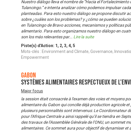
Nuestro diálogo lleva el nombre de “Hacia el Fortalecimiento 
Tulancingo.” e intenta analizar cómo podemos impulsar cada 
planteadas. Para esto nuestro diálogo se propone discutir ac
sobre ¿cuáles son los problemas? y ¿cómo se pueden solucion
en Tulancingo de Bravo acciones, mecanismos y políticas púb
alimentario. Para esto organizamos nuestro diálogo en cua
son los más relevantes par
...
Lire la suite
Piste(s) d'Action:
1
,
2
,
3
,
4
,
5
Mots-clés : Environment and Climate, Governance, Innovati
Empowerment
Gabon
Systèmes Alimentaires respectueux de l’En
Major focus
la session était consacrée à l'examen des voies et moyens po
alimentaire du Gabon qui concilie déjà production agricole et
plusieurs personnalités sont intervenus: Le Coordonnateur 
pour l’Afrique Centrale a ainsi rappelé qu’il se tiendra en S
des travaux de l’Assemblée Générale de l’ONU, un sommet mo
alimentaires. Ce sommet aura pour objectif de dynamiser et 