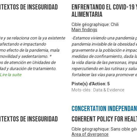
ntextos de Inseguridad
Enfrentando el Covid-19 
Alimentaria
Cible géographique: Chili
Main findings
 y se relaciona con la ya existente
-Estamos viviendo una pandemia por
, afectando e impactando
pandemia invisible de la obesidad 
mo efecto de la pandemia, mala
gravemente a la población e impact
movilidad y sedentarismo. *
medidas de confinamiento, dada la
os de atención en Unidades de
la vida diaria de las personas, imp
dad y duración de tratamiento.
repercutiendo en las rutinas y sal
Lire la suite
fortalecer las vías para promover 
Piste(s) d'Action:
5
Mots-clés : Data & Evidence
Concertation Indépenda
ntextos de Inseguridad
Coherent Policy for Healt
Cible géographique: Sans cible g
Area of divergence