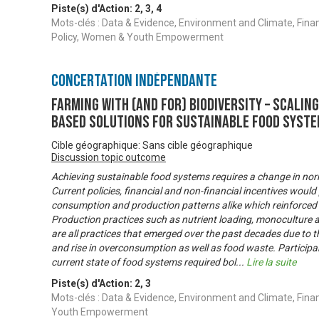
Piste(s) d'Action:
2
,
3
,
4
Mots-clés : Data & Evidence, Environment and Climate, Fina
Policy, Women & Youth Empowerment
Concertation Indépendante
FARMING WITH (AND FOR) BIODIVERSITY – Scalin
based solutions for sustainable food syst
Cible géographique: Sans cible géographique
Discussion topic outcome
Achieving sustainable food systems requires a change in norm
Current policies, financial and non-financial incentives wou
consumption and production patterns alike which reinforced 
Production practices such as nutrient loading, monoculture 
are all practices that emerged over the past decades due to 
and rise in overconsumption as well as food waste. Participa
current state of food systems required bol
...
Lire la suite
Piste(s) d'Action:
2
,
3
Mots-clés : Data & Evidence, Environment and Climate, Fina
Youth Empowerment