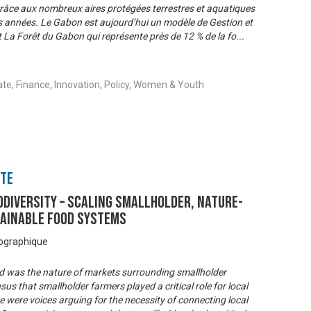
grâce aux nombreux aires protégées terrestres et aquatiques
res années. Le Gabon est aujourd’hui un modèle de Gestion et
 La Forêt du Gabon qui représente près de 12 % de la fo
...
te, Finance, Innovation, Policy, Women & Youth
nte
ODIVERSITY – Scaling smallholder, nature-
tainable food systems
éographique
d was the nature of markets surrounding smallholder
s that smallholder farmers played a critical role for local
e were voices arguing for the necessity of connecting local