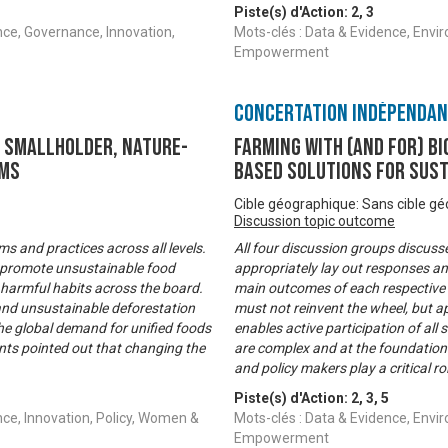
Piste(s) d'Action:
2
,
3
nce, Governance, Innovation,
Mots-clés : Data & Evidence, Env
Empowerment
Concertation Indépenda
g smallholder, nature-
FARMING WITH (AND FOR) BI
ems
based solutions for sus
Cible géographique: Sans cible g
Discussion topic outcome
s and practices across all levels.
All four discussion groups discuss
ld promote unsustainable food
appropriately lay out responses an
harmful habits across the board.
main outcomes of each respective 
and unsustainable deforestation
must not reinvent the wheel, but a
the global demand for unified foods
enables active participation of al
nts pointed out that changing the
are complex and at the foundation
and policy makers play a critical ro
Piste(s) d'Action:
2
,
3
,
5
nce, Innovation, Policy, Women &
Mots-clés : Data & Evidence, Envi
Empowerment