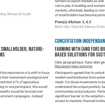
farmers to export markets as well.
role to play in building and sustai
markets, ultimately, leading to mor
Policy, Women & Youth
of small holders had become partic
Piste(s) d'Action:
3
,
4
,
5
Mots-clés : Data & Evidence, Envi
Concertation Indépenda
g smallholder, nature-
FARMING WITH (AND FOR) BI
ems
based solutions for sus
Cible géographique: Sans cible g
Discussion topic outcome
 the importance of a shift in focus
Participants agreed that to unlock
es that mainstream ecological and
resilient and biodiverse food syst
ghted that 67% of agriculture
made. For those investments to be 
g to one participant, this would
understand the unique position, ba
enefits would be favored over
communities and producers. Partici
government campaigns. Instead,
significant barrier to the adoption
access to markets, financial instit