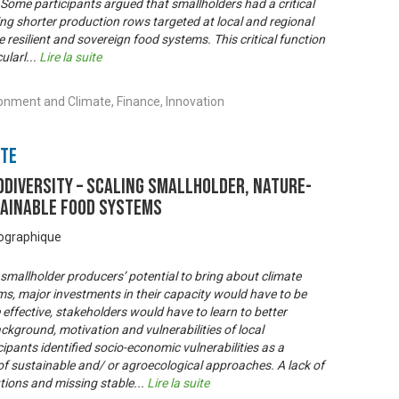
 Some participants argued that smallholders had a critical
ning shorter production rows targeted at local and regional
e resilient and sovereign food systems. This critical function
ularl
...
Lire la suite
ronment and Climate, Finance, Innovation
nte
ODIVERSITY – Scaling smallholder, nature-
tainable food systems
éographique
 smallholder producers’ potential to bring about climate
ems, major investments in their capacity would have to be
effective, stakeholders would have to learn to better
ckground, motivation and vulnerabilities of local
pants identified socio-economic vulnerabilities as a
 of sustainable and/ or agroecological approaches. A lack of
utions and missing stable
...
Lire la suite