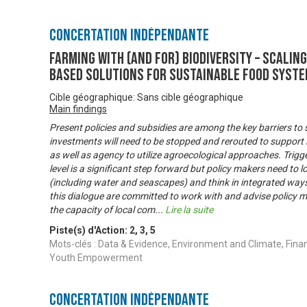
Concertation Indépendante
FARMING WITH (AND FOR) BIODIVERSITY – Scalin
based solutions for sustainable food syst
Cible géographique: Sans cible géographique
Main findings
Present policies and subsidies are among the key barriers to
investments will need to be stopped and rerouted to support 
as well as agency to utilize agroecological approaches. Trigg
level is a significant step forward but policy makers need to 
(including water and seascapes) and think in integrated ways
this dialogue are committed to work with and advise policy m
the capacity of local com
...
Lire la suite
Piste(s) d'Action:
2
,
3
,
5
Mots-clés : Data & Evidence, Environment and Climate, Fina
Youth Empowerment
Concertation Indépendante