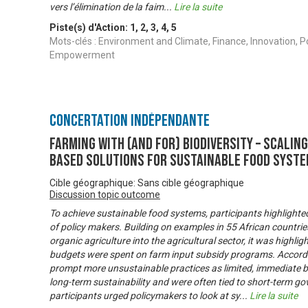
vers l’élimination de la faim
...
Lire la suite
Piste(s) d'Action:
1
,
2
,
3
,
4
,
5
Mots-clés : Environment and Climate, Finance, Innovation, 
Empowerment
Concertation Indépendante
FARMING WITH (AND FOR) BIODIVERSITY – Scalin
based solutions for sustainable food syst
Cible géographique: Sans cible géographique
Discussion topic outcome
To achieve sustainable food systems, participants highlighted
of policy makers. Building on examples in 55 African countri
organic agriculture into the agricultural sector, it was highli
budgets were spent on farm input subsidy programs. Accordin
prompt more unsustainable practices as limited, immediate b
long-term sustainability and were often tied to short-term 
participants urged policymakers to look at sy
...
Lire la suite