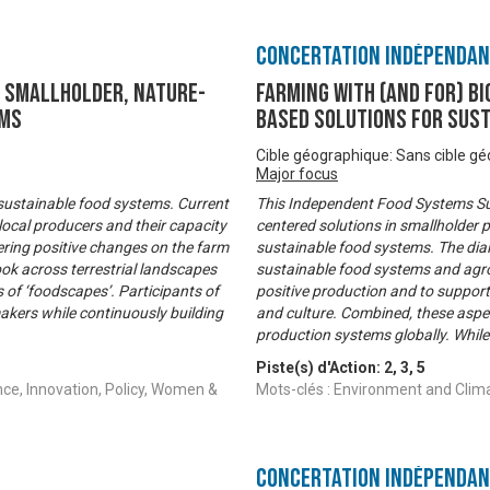
Concertation Indépenda
g smallholder, nature-
FARMING WITH (AND FOR) BI
ems
based solutions for sus
Cible géographique: Sans cible g
Major focus
 sustainable food systems. Current
This Independent Food Systems Su
local producers and their capacity
centered solutions in smallholder p
ering positive changes on the farm
sustainable food systems. The dial
look across terrestrial landscapes
sustainable food systems and agro
 of ‘foodscapes’. Participants of
positive production and to support 
akers while continuously building
and culture. Combined, these aspect
production systems globally. While 
Piste(s) d'Action:
2
,
3
,
5
nce, Innovation, Policy, Women &
Mots-clés : Environment and Clim
Concertation Indépenda