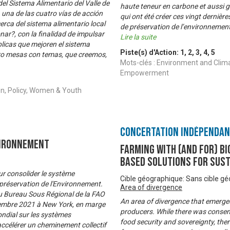
del Sistema Alimentario del Valle de
haute teneur en carbone et aussi 
una de las cuatro vías de acción
qui ont été créer ces vingt derniè
erca del sistema alimentario local
de préservation de l’environnement
ar?, con la finalidad de impulsar
Lire la suite
licas que mejoren el sistema
Piste(s) d'Action:
1
,
2
,
3
,
4
,
5
tro mesas con temas, que creemos,
Mots-clés : Environment and Clima
Empowerment
on, Policy, Women & Youth
Concertation Indépenda
vironnement
FARMING WITH (AND FOR) BI
based solutions for sus
ur consolider le système
Cible géographique: Sans cible g
 préservation de l'Environnement.
Area of divergence
du Bureau Sous Régional de la FAO
An area of divergence that emerge
eptembre 2021 à New York, en marge
producers. While there was consensu
ndial sur les systèmes
food security and sovereignty, ther
accélérer un cheminement collectif