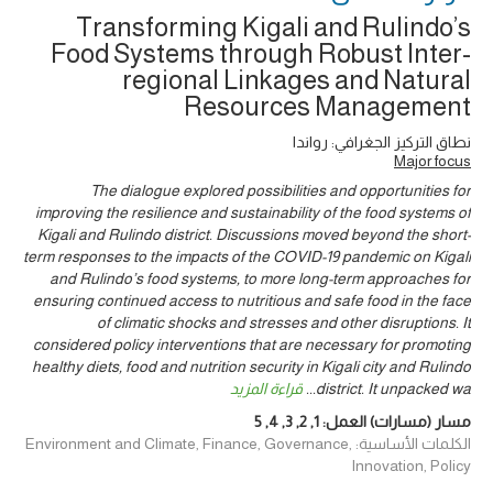
Transforming Kigali and Rulindo’s
Food Systems through Robust Inter-
regional Linkages and Natural
Resources Management
نطاق التركيز الجغرافي: رواندا
Major focus
The dialogue explored possibilities and opportunities for
improving the resilience and sustainability of the food systems of
Kigali and Rulindo district. Discussions moved beyond the short-
term responses to the impacts of the COVID-19 pandemic on Kigali
and Rulindo’s food systems, to more long-term approaches for
ensuring continued access to nutritious and safe food in the face
of climatic shocks and stresses and other disruptions. It
considered policy interventions that are necessary for promoting
healthy diets, food and nutrition security in Kigali city and Rulindo
district. It unpacked wa
...
قراءة المزيد
مسار (مسارات) العمل:
1
,
2
,
3
,
4
,
5
الكلمات الأساسية: Environment and Climate, Finance, Governance,
Innovation, Policy