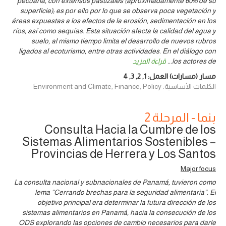
pecuaria, con extensos pastizales (aproximadamente 60% de su
superficie); es por ello por lo que se observa poca vegetación y
áreas expuestas a los efectos de la erosión, sedimentación en los
ríos, así como sequías. Esta situación afecta la calidad del agua y
suelo, al mismo tiempo limita el desarrollo de nuevos rubros
ligados al ecoturismo, entre otras actividades. En el diálogo con
los actores de
...
قراءة المزيد
مسار (مسارات) العمل:
1
,
2
,
3
,
4
الكلمات الأساسية: Environment and Climate, Finance, Policy
بنما - المرحلة 2
Consulta Hacia la Cumbre de los
Sistemas Alimentarios Sostenibles –
Provincias de Herrera y Los Santos
Major focus
La consulta nacional y subnacionales de Panamá, tuvieron como
lema “Cerrando brechas para la seguridad alimentaria”. El
objetivo principal era determinar la futura dirección de los
sistemas alimentarios en Panamá, hacia la consecución de los
ODS explorando las opciones de cambio necesarios para darle