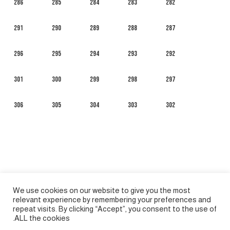
286
285
284
283
282
291
290
289
288
287
296
295
294
293
292
301
300
299
298
297
306
305
304
303
302
We use cookies on our website to give you the most
relevant experience by remembering your preferences and
repeat visits. By clicking “Accept”, you consent to the use of
ALL the cookies.
العربية
English
Français
Русский
Español