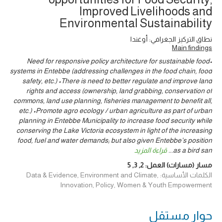
Improved Livelihoods and
Environmental Sustainability
نطاق التركيز الجغرافي: أوغندا
Main findings
•Need for responsive policy architecture for sustainable food
systems in Entebbe (addressing challenges in the food chain, food
safety, etc.) •There is need to better regulate and improve land
rights and access (ownership, land grabbing, conservation of
commons, land use planning, fisheries management to benefit all,
etc.) •Promote agro ecology / urban agriculture as part of urban
planning in Entebbe Municipality to increase food security while
conserving the Lake Victoria ecosystem in light of the increasing
food, fuel and water demands; but also given Entebbe’s position
as a bird san
...
قراءة المزيد
مسار (مسارات) العمل:
2
,
3
,
5
الكلمات الأساسية: Data & Evidence, Environment and Climate,
Innovation, Policy, Women & Youth Empowerment
حوار ‎مستقل