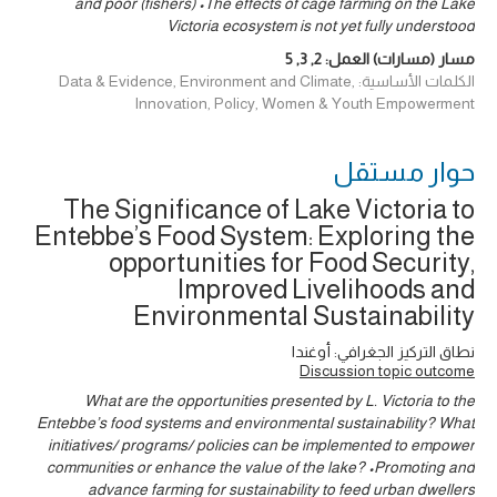
and poor (fishers) •The effects of cage farming on the Lake
Victoria ecosystem is not yet fully understood
مسار (مسارات) العمل:
2
,
3
,
5
الكلمات الأساسية: Data & Evidence, Environment and Climate,
Innovation, Policy, Women & Youth Empowerment
حوار ‎مستقل
The Significance of Lake Victoria to
Entebbe’s Food System: Exploring the
opportunities for Food Security,
Improved Livelihoods and
Environmental Sustainability
نطاق التركيز الجغرافي: أوغندا
Discussion topic outcome
What are the opportunities presented by L. Victoria to the
Entebbe’s food systems and environmental sustainability? What
initiatives/ programs/ policies can be implemented to empower
communities or enhance the value of the lake? •Promoting and
advance farming for sustainability to feed urban dwellers