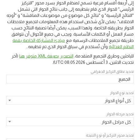
إلى أربعة أقسام فرعية تسمح لمنظم الحوار بسرد محور "التركيز
الرئيسي" للحوار الذي قام بتنظيمه إلى جانب نتائج الحوار التي تشمل
"النتائج الرئيسية" و "نتائج كل موضوع من موضوعات المناقشة" و "أوجه
الاختلاف". يمكن لأي شخص استخدام هذه المعلومات لتجميع ملاحظات
الحوار بطريقته الخاصة. ولهذا السبب، يمكن أيضًا تصفية النتائج حسب
مسار العمل أو الكلمات الأساسية. ويجب في جميع الأحوال أن تتوافق
طريقة تجميع الملاحظات الرسمية مع
مبادئ المشاركة الخاصة بقمة
النظم الغذائية
وأن تُستخدم في سياق الحوار الذي تم تنظيمه..
للباحثين وطرق التجميع المتقدمة،
التصدير بصيغة XML متوفر هنا
(آخر
تحديث
الاثنين، 3 أغسطس 2026 08:05 UTC
).
تحديد نطاق التركيز الجغرافي
الجميع
تحديد نوع الحوار
كل أنواع الحوار
تحديد مرحلة الحوار
كل مراحل الحوار
تحديد محور التركيز أو نوع النتيجة