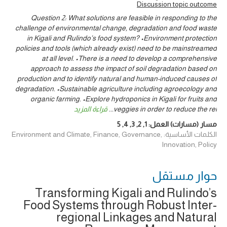
Discussion topic outcome
Question 2: What solutions are feasible in responding to the
challenge of environmental change, degradation and food waste
in Kigali and Rulindo’s food system? •Environment protection
policies and tools (which already exist) need to be mainstreamed
at all level. •There is a need to develop a comprehensive
approach to assess the impact of soil degradation based on
production and to identify natural and human-induced causes of
degradation. •Sustainable agriculture including agroecology and
organic farming. •Explore hydroponics in Kigali for fruits and
veggies in order to reduce the rel
...
قراءة المزيد
مسار (مسارات) العمل:
1
,
2
,
3
,
4
,
5
الكلمات الأساسية: Environment and Climate, Finance, Governance,
Innovation, Policy
حوار ‎مستقل
Transforming Kigali and Rulindo’s
Food Systems through Robust Inter-
regional Linkages and Natural