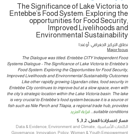
The Significance of Lake Victoria to
Entebbe’s Food System: Exploring the
opportunities for Food Security,
Improved Livelihoods and
Environmental Sustainability
نطاق التركيز الجغرافي: أوغندا
Major focus
The Dialogue was titled: Entebbe CITY Independent Food
Systems Dialogue - The Significance of Lake Victoria to Entebbe’s
Food System: Exploring the Opportunities for Food Security,
Improved Livelihoods and Environmental Sustainability Outcomes
Like other rapidly growing Ugandan cities, food security in
Entebbe City continues to improve but at a slow space, even with
the city’s strategic location within the Lake Victoria basin. The lake
is very crucial to Entebbe’s food system because it is a source of
fish such as Nile Perch and Tilapia, a regional trade hub, provides
suitable conditions
...
قراءة المزيد
مسار (مسارات) العمل:
2
,
3
,
5
الكلمات الأساسية: Data & Evidence, Environment and Climate,
Governance, Innovation, Policy, Women & Youth Empowerment