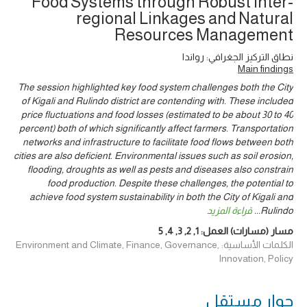
Food Systems through Robust Inter-
regional Linkages and Natural
Resources Management
نطاق التركيز الجغرافي: رواندا
Main findings
The session highlighted key food system challenges both the City
of Kigali and Rulindo district are contending with. These included
price fluctuations and food losses (estimated to be about 30 to 40
percent) both of which significantly affect farmers. Transportation
networks and infrastructure to facilitate food flows between both
cities are also deficient. Environmental issues such as soil erosion,
flooding, droughts as well as pests and diseases also constrain
food production. Despite these challenges, the potential to
achieve food system sustainability in both the City of Kigali and
Rulindo
...
قراءة المزيد
مسار (مسارات) العمل:
1
,
2
,
3
,
4
,
5
الكلمات الأساسية: Environment and Climate, Finance, Governance,
Innovation, Policy
حوار ‎مستقل