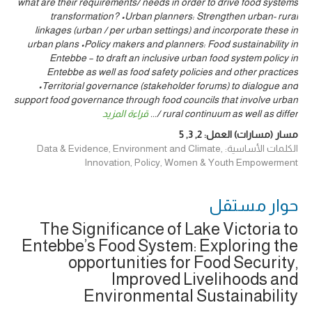
what are their requirements/ needs in order to drive food systems
transformation? •Urban planners: Strengthen urban- rural
linkages (urban / per urban settings) and incorporate these in
urban plans •Policy makers and planners: Food sustainability in
Entebbe – to draft an inclusive urban food system policy in
Entebbe as well as food safety policies and other practices
•Territorial governance (stakeholder forums) to dialogue and
support food governance through food councils that involve urban
/ rural continuum as well as differ
...
قراءة المزيد
مسار (مسارات) العمل:
2
,
3
,
5
الكلمات الأساسية: Data & Evidence, Environment and Climate,
Innovation, Policy, Women & Youth Empowerment
حوار ‎مستقل
The Significance of Lake Victoria to
Entebbe’s Food System: Exploring the
opportunities for Food Security,
Improved Livelihoods and
Environmental Sustainability