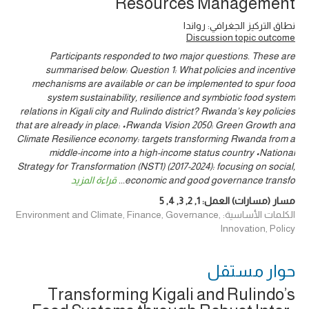
Resources Management
نطاق التركيز الجغرافي: رواندا
Discussion topic outcome
Participants responded to two major questions. These are
summarised below: Question 1: What policies and incentive
mechanisms are available or can be implemented to spur food
system sustainability, resilience and symbiotic food system
relations in Kigali city and Rulindo district? Rwanda’s key policies
that are already in place: •Rwanda Vision 2050: Green Growth and
Climate Resilience economy: targets transforming Rwanda from a
middle-income into a high-income status country •National
Strategy for Transformation (NST1) (2017-2024): focusing on social,
economic and good governance transfo
...
قراءة المزيد
مسار (مسارات) العمل:
1
,
2
,
3
,
4
,
5
الكلمات الأساسية: Environment and Climate, Finance, Governance,
Innovation, Policy
حوار ‎مستقل
Transforming Kigali and Rulindo’s