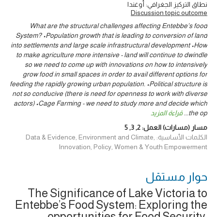
نطاق التركيز الجغرافي: أوغندا
Discussion topic outcome
What are the structural challenges affecting Entebbe’s food
System? •Population growth that is leading to conversion of land
into settlements and large scale infrastructural development •How
to make agriculture more intensive - land will continue to dwindle
so we need to come up with innovations on how to intensively
grow food in small spaces in order to avail different options for
feeding the rapidly growing urban population. •Political structure is
not so conducive (there is need for openness to work with diverse
actors) •Cage Farming - we need to study more and decide which
the op
...
قراءة المزيد
مسار (مسارات) العمل:
2
,
3
,
5
الكلمات الأساسية: Data & Evidence, Environment and Climate,
Innovation, Policy, Women & Youth Empowerment
حوار ‎مستقل
The Significance of Lake Victoria to
Entebbe’s Food System: Exploring the
opportunities for Food Security,