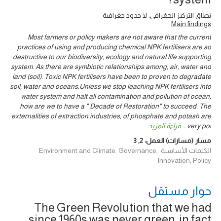
نطاق التركيز الجغرافي: لا حدود جغرافية
Main findings
Most farmers or policy makers are not aware that the current
practices of using and producing chemical NPK fertilisers are so
destructive to our biodiversity, ecology and natural life supporting
system. As there are symbiotic relationships among, air, water and
land (soil). Toxic NPK fertilisers have been to proven to degradate
soil, water and oceans.Unless we stop leaching NPK fertilisers into
water system and halt all contamination and pollution of ocean,
how are we to have a " Decade of Restoration" to succeed. The
externalities of extraction industries, of phosphate and potash are
very pol
...
قراءة المزيد
مسار (مسارات) العمل:
2
,
3
الكلمات الأساسية: Environment and Climate, Governance,
Innovation, Policy
حوار ‎مستقل
The Green Revolution that we had
since 1960s was never green, in fact