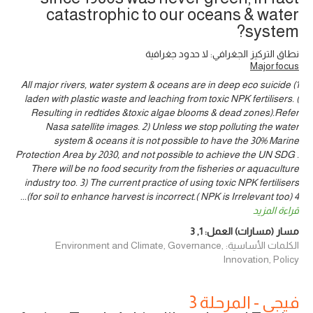
catastrophic to our oceans & water
system?
نطاق التركيز الجغرافي: لا حدود جغرافية
Major focus
1) All major rivers, water system & oceans are in deep eco suicide
laden with plastic waste and leaching from toxic NPK fertilisers. (
Resulting in redtides &toxic algae blooms & dead zones).Refer
Nasa satellite images. 2) Unless we stop polluting the water
system & oceans it is not possible to have the 30% Marine
Protection Area by 2030, and not possible to achieve the UN SDG .
There will be no food security from the fisheries or aquaculture
industry too. 3) The current practice of using toxic NPK fertilisers
...
for soil to enhance harvest is incorrect.( NPK is Irrelevant too) 4)
قراءة المزيد
مسار (مسارات) العمل:
1
,
3
الكلمات الأساسية: Environment and Climate, Governance,
Innovation, Policy
فيجي - المرحلة 3