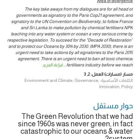
Area of divergence
The key take aways from my dialogues are for all head of
governments as signatory to the Paris Cop21 agreement, and
signatory to the UN Convention on Biodiversity, to follow France
and Sri Lanka to make pollution by chemical fertilisers NPK
leaching into any water system or ocean a very serious crime by
respective legislation. To succeed for the "Decade of Restoration"
and to protect our Oceans by 30% by 2030. (MPA 2030), there is an
urgent need to take actions by all signatories to the Paris 2015
agreement. There is an urgent need to ban all toxic chemical
fertilisers industry before we reach
...
قراءة المزيد
مسار (مسارات) العمل:
2
,
3
الكلمات الأساسية: Environment and Climate, Governance,
Innovation, Policy
حوار ‎مستقل
The Green Revolution that we had
since 1960s was never green, in fact
catastrophic to our oceans & water
system?