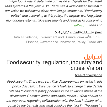
major focus was to determine our vision and goals for the Israeli
food systems in the year 2030. There was a wide consensus that in
our vision we will have a clear, detailed governmental “Food safety
policy”, and according to this policy, the targets, working plans,
monitoring-systems, risk-assessments and feedbacks concerning
food and
...
قراءة المزيد
مسار (مسارات) العمل:
1
,
2
,
3
,
4
,
5
الكلمات الأساسية: Data & Evidence, Environment and Climate,
Finance, Governance, Innovation, Policy, Trade-offs
إسرائيل
Food security, regulation, industry and
cities: Vision
Area of divergence
Food security: There was very little disagreement on vision in this
policy discussion. Divergence is likely to emerge in the details
relating to concrete policy priorities in the solutions phase of the
discussion. Communication and social media: • What should be
the approach regarding collaboration with the food industry: what
could be the benefits and what could be the risks? • The industry