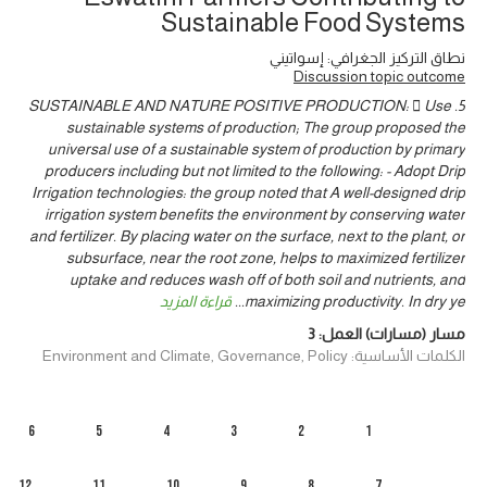
Sustainable Food Systems
نطاق التركيز الجغرافي: إسواتيني
Discussion topic outcome
5. SUSTAINABLE AND NATURE POSITIVE PRODUCTION:  Use
sustainable systems of production; The group proposed the
universal use of a sustainable system of production by primary
producers including but not limited to the following: - Adopt Drip
Irrigation technologies: the group noted that A well-designed drip
irrigation system benefits the environment by conserving water
and fertilizer. By placing water on the surface, next to the plant, or
subsurface, near the root zone, helps to maximized fertilizer
uptake and reduces wash off of both soil and nutrients, and
maximizing productivity. In dry ye
...
قراءة المزيد
مسار (مسارات) العمل:
3
الكلمات الأساسية: Environment and Climate, Governance, Policy
6
5
4
3
2
1
12
11
10
9
8
7