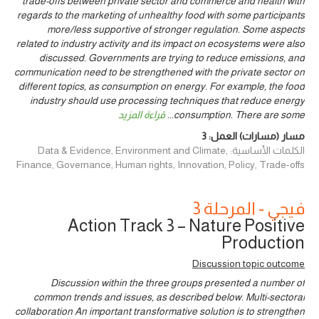
trade-offs between private sector and commerce and health with
regards to the marketing of unhealthy food with some participants
more/less supportive of stronger regulation. Some aspects
related to industry activity and its impact on ecosystems were also
discussed. Governments are trying to reduce emissions, and
communication need to be strengthened with the private sector on
different topics, as consumption on energy. For example, the food
industry should use processing techniques that reduce energy
consumption. There are some
...
قراءة المزيد
مسار (مسارات) العمل:
3
الكلمات الأساسية: Data & Evidence, Environment and Climate,
Finance, Governance, Human rights, Innovation, Policy, Trade-offs
فيجي - المرحلة 3
Action Track 3 – Nature Positive
Production
Discussion topic outcome
Discussion within the three groups presented a number of
common trends and issues, as described below. Multi-sectoral
collaboration An important transformative solution is to strengthen