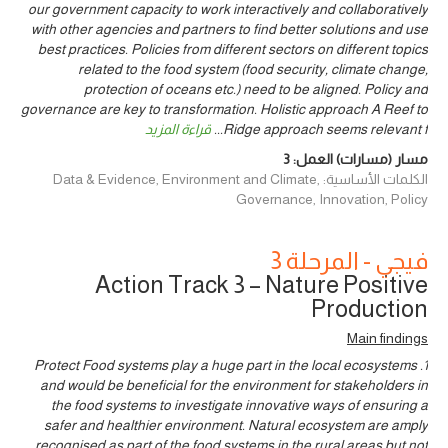
our government capacity to work interactively and collaboratively
with other agencies and partners to find better solutions and use
best practices. Policies from different sectors on different topics
related to the food system (food security, climate change,
protection of oceans etc.) need to be aligned. Policy and
governance are key to transformation. Holistic approach A Reef to
Ridge approach seems relevant f
...
قراءة المزيد
مسار (مسارات) العمل:
3
الكلمات الأساسية: Data & Evidence, Environment and Climate,
Governance, Innovation, Policy
فيجي - المرحلة 3
Action Track 3 – Nature Positive
Production
Main findings
1. Protect Food systems play a huge part in the local ecosystems
and would be beneficial for the environment for stakeholders in
the food systems to investigate innovative ways of ensuring a
safer and healthier environment. Natural ecosystem are amply
recognised as part of the food systems in the rural areas but not