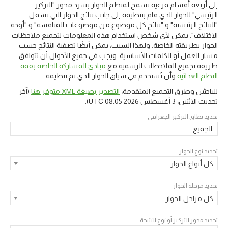
إلى أربعة أقسام فرعية تسمح لمنظم الحوار بسرد محور "التركيز
الرئيسي" للحوار الذي قام بتنظيمه إلى جانب نتائج الحوار التي تشمل
"النتائج الرئيسية" و "نتائج كل موضوع من موضوعات المناقشة" و "أوجه
الاختلاف". يمكن لأي شخص استخدام هذه المعلومات لتجميع ملاحظات
الحوار بطريقته الخاصة. ولهذا السبب، يمكن أيضًا تصفية النتائج حسب
مسار العمل أو الكلمات الأساسية. ويجب في جميع الأحوال أن تتوافق
طريقة تجميع الملاحظات الرسمية مع
مبادئ المشاركة الخاصة بقمة
النظم الغذائية
وأن تُستخدم في سياق الحوار الذي تم تنظيمه..
للباحثين وطرق التجميع المتقدمة،
التصدير بصيغة XML متوفر هنا
(آخر
تحديث
الاثنين، 3 أغسطس 2026 08:05 UTC
).
تحديد نطاق التركيز الجغرافي
الجميع
تحديد نوع الحوار
كل أنواع الحوار
تحديد مرحلة الحوار
كل مراحل الحوار
تحديد محور التركيز أو نوع النتيجة