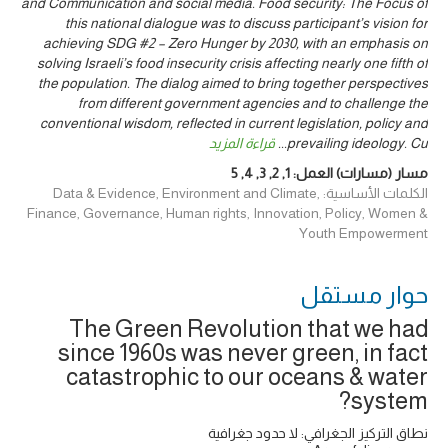
and Communication and social media. Food security: The Focus of
this national dialogue was to discuss participant’s vision for
achieving SDG #2 – Zero Hunger by 2030, with an emphasis on
solving Israeli’s food insecurity crisis affecting nearly one fifth of
the population. The dialog aimed to bring together perspectives
from different government agencies and to challenge the
conventional wisdom, reflected in current legislation, policy and
prevailing ideology. Cu
...
قراءة المزيد
مسار (مسارات) العمل:
1
,
2
,
3
,
4
,
5
الكلمات الأساسية: Data & Evidence, Environment and Climate,
Finance, Governance, Human rights, Innovation, Policy, Women &
Youth Empowerment
حوار ‎مستقل
The Green Revolution that we had
since 1960s was never green, in fact
catastrophic to our oceans & water
system?
نطاق التركيز الجغرافي: لا حدود جغرافية