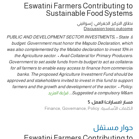
Eswatini Farmers Contributing to
Sustainable Food Systems
نطاق التركيز الجغرافي: إسواتيني
Discussion topic outcome
6. PUBLIC AND DEVELOPMENT SECTOR INVESTMENTS; • State
budget: Government must honor the Maputo Declaration, which
was also complemented by the Malabo declaration to invest 10% in
the Agriculture sector. • Avail Collateral for Primary Producers:
Government to set aside funds from its budget to act as collateral
for all farmers to enable easy access to finance from commercial
banks. The proposed Agriculture Investment Fund should be
approved and stakeholders invited to invest in this fund to support
farmers and the growth and development of the sector. • Policy:
Suggested a compulsory M&am
...
قراءة المزيد
مسار (مسارات) العمل:
5
الكلمات الأساسية: Finance, Governance, Policy
حوار ‎مستقل
Eswatini Farmers Contributing to