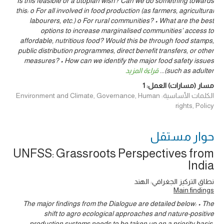
Is this feasible or a utopian wish? Can we do something towards
this: o For all involved in food production (as farmers, agricultural
labourers, etc.) o For rural communities? • What are the best
options to increase marginalised communities’ access to
affordable, nutritious food? Would this be through food stamps,
public distribution programmes, direct benefit transfers, or other
measures? • How can we identify the major food safety issues
(such as adulter
...
قراءة المزيد
مسار (مسارات) العمل:
1
الكلمات الأساسية: Environment and Climate, Governance, Human
rights, Policy
حوار ‎مستقل
UNFSS: Grassroots Perspectives from
India
نطاق التركيز الجغرافي: الهند
Main findings
The major findings from the Dialogue are detailed below: • The
shift to agro ecological approaches and nature-positive
production systems needs to be taken up on a priority basis.