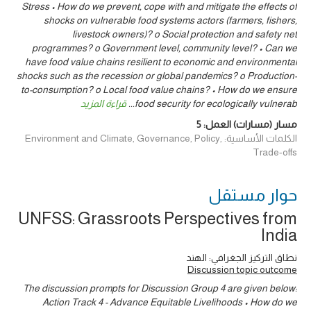
Stress • How do we prevent, cope with and mitigate the effects of
shocks on vulnerable food systems actors (farmers, fishers,
livestock owners)? o Social protection and safety net
programmes? o Government level, community level? • Can we
have food value chains resilient to economic and environmental
shocks such as the recession or global pandemics? o Production-
to-consumption? o Local food value chains? • How do we ensure
food security for ecologically vulnerab
...
قراءة المزيد
مسار (مسارات) العمل:
5
الكلمات الأساسية: Environment and Climate, Governance, Policy,
Trade-offs
حوار ‎مستقل
UNFSS: Grassroots Perspectives from
India
نطاق التركيز الجغرافي: الهند
Discussion topic outcome
The discussion prompts for Discussion Group 4 are given below:
Action Track 4 - Advance Equitable Livelihoods • How do we