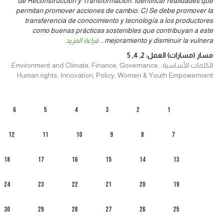
de Reconstrucción y Transformación. Identificar realidades que
permitan promover acciones de cambio. C) Se debe promover la
transferencia de conocimiento y tecnología a los productores
como buenas prácticas sostenibles que contribuyan a este
mejoramiento y disminuir la vulnera
...
قراءة المزيد
مسار (مسارات) العمل:
2
,
4
,
5
الكلمات الأساسية: Environment and Climate, Finance, Governance,
Human rights, Innovation, Policy, Women & Youth Empowerment
6
5
4
3
2
1
12
11
10
9
8
7
18
17
16
15
14
13
24
23
22
21
20
19
30
29
28
27
26
25