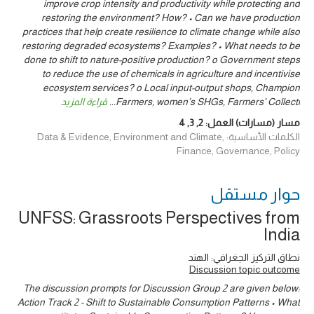
improve crop intensity and productivity while protecting and
restoring the environment? How? • Can we have production
practices that help create resilience to climate change while also
restoring degraded ecosystems? Examples? • What needs to be
done to shift to nature-positive production? o Government steps
to reduce the use of chemicals in agriculture and incentivise
ecosystem services? o Local input-output shops, Champion
Farmers, women’s SHGs, Farmers’ Collecti
...
قراءة المزيد
مسار (مسارات) العمل:
2
,
3
,
4
الكلمات الأساسية: Data & Evidence, Environment and Climate,
Finance, Governance, Policy
حوار ‎مستقل
UNFSS: Grassroots Perspectives from
India
نطاق التركيز الجغرافي: الهند
Discussion topic outcome
The discussion prompts for Discussion Group 2 are given below:
Action Track 2 - Shift to Sustainable Consumption Patterns • What