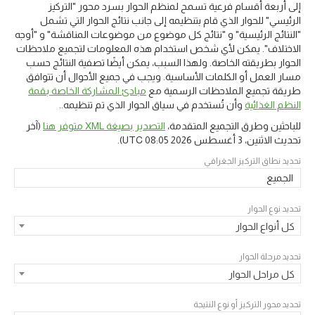
إلى أربعة أقسام فرعية تسمح لمنظم الحوار بسرد محور "التركيز
الرئيسي" للحوار الذي قام بتنظيمه إلى جانب نتائج الحوار التي تشمل
"النتائج الرئيسية" و "نتائج كل موضوع من موضوعات المناقشة" و "أوجه
الاختلاف". يمكن لأي شخص استخدام هذه المعلومات لتجميع ملاحظات
الحوار بطريقته الخاصة. ولهذا السبب، يمكن أيضًا تصفية النتائج حسب
مسار العمل أو الكلمات الأساسية. ويجب في جميع الأحوال أن تتوافق
طريقة تجميع الملاحظات الرسمية مع
مبادئ المشاركة الخاصة بقمة
النظم الغذائية
وأن تُستخدم في سياق الحوار الذي تم تنظيمه..
للباحثين وطرق التجميع المتقدمة،
التصدير بصيغة XML متوفر هنا
(آخر
تحديث
الاثنين، 3 أغسطس 2026 08:05 UTC
).
تحديد نطاق التركيز الجغرافي
الجميع
تحديد نوع الحوار
كل أنواع الحوار
تحديد مرحلة الحوار
كل مراحل الحوار
تحديد محور التركيز أو نوع النتيجة