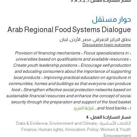
مسار (مسارات) العمل:
1
,
2
,
3
,
4
,
5
حوار ‎مستقل
Arab Regional Food Systems Dialogue
نطاق التركيز الجغرافي: مصر, الأردن, لبنان
Discussion topic outcome
• Provision of financing mechanisms • Focus specializations in
universities based on qualifications and available resources •
Create youth leadership positions • Encourage self-production
and educating consumers about the importance of supporting
local products • Improving practical education on agriculture in
communities, homes and buildings so that everyone can produce
food • Strengthen effective social protection networks based on
sustainable financial resources and enhance the concept of social
security through the preparation and support of the food basket
and food banks • I
...
قراءة المزيد
مسار (مسارات) العمل:
4
الكلمات الأساسية: Data & Evidence, Environment and Climate,
Finance, Human rights, Innovation, Policy, Women & Youth
Empowerment