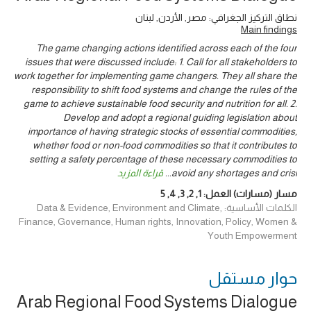
نطاق التركيز الجغرافي: مصر, الأردن, لبنان
Main findings
The game changing actions identified across each of the four
issues that were discussed include: 1. Call for all stakeholders to
work together for implementing game changers. They all share the
responsibility to shift food systems and change the rules of the
game to achieve sustainable food security and nutrition for all. 2.
Develop and adopt a regional guiding legislation about
importance of having strategic stocks of essential commodities,
whether food or non-food commodities so that it contributes to
setting a safety percentage of these necessary commodities to
avoid any shortages and crisi
...
قراءة المزيد
مسار (مسارات) العمل:
1
,
2
,
3
,
4
,
5
الكلمات الأساسية: Data & Evidence, Environment and Climate,
Finance, Governance, Human rights, Innovation, Policy, Women &
Youth Empowerment
حوار ‎مستقل
Arab Regional Food Systems Dialogue