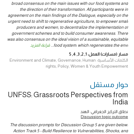
broad consensus on the main issues with our food systems and
the direction of their transformation. All participants were in
agreement on the main findings of the Dialogue, especially on the
urgent need to shift to regenerative agriculture, to empower small
producers and women, to decentralize the implementation of
government schemes and to build consumer awareness. There
was also consensus on the ideal vision of a sustainable, equitable
food system: which regenerates the envi
...
قراءة المزيد
مسار (مسارات) العمل:
1
,
2
,
3
,
4
,
5
الكلمات الأساسية: Environment and Climate, Governance, Human
rights, Policy, Women & Youth Empowerment
حوار ‎مستقل
UNFSS: Grassroots Perspectives from
India
نطاق التركيز الجغرافي: الهند
Discussion topic outcome
The discussion prompts for Discussion Group 5 are given below:
Action Track 5 - Build Resilience to Vulnerabilities, Shocks, and