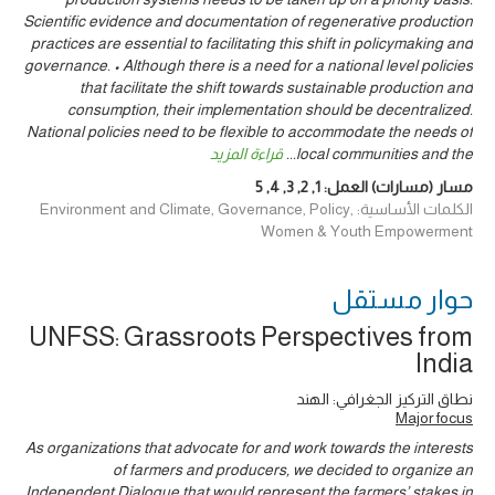
Scientific evidence and documentation of regenerative production
practices are essential to facilitating this shift in policymaking and
governance. • Although there is a need for a national level policies
that facilitate the shift towards sustainable production and
consumption, their implementation should be decentralized.
National policies need to be flexible to accommodate the needs of
local communities and the
...
قراءة المزيد
مسار (مسارات) العمل:
1
,
2
,
3
,
4
,
5
الكلمات الأساسية: Environment and Climate, Governance, Policy,
Women & Youth Empowerment
حوار ‎مستقل
UNFSS: Grassroots Perspectives from
India
نطاق التركيز الجغرافي: الهند
Major focus
As organizations that advocate for and work towards the interests
of farmers and producers, we decided to organize an
Independent Dialogue that would represent the farmers’ stakes in