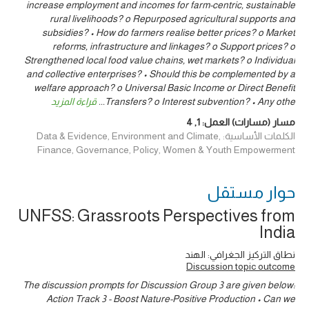
increase employment and incomes for farm-centric, sustainable
rural livelihoods? o Repurposed agricultural supports and
subsidies? • How do farmers realise better prices? o Market
reforms, infrastructure and linkages? o Support prices? o
Strengthened local food value chains, wet markets? o Individual
and collective enterprises? • Should this be complemented by a
welfare approach? o Universal Basic Income or Direct Benefit
Transfers? o Interest subvention? • Any othe
...
قراءة المزيد
مسار (مسارات) العمل:
1
,
4
الكلمات الأساسية: Data & Evidence, Environment and Climate,
Finance, Governance, Policy, Women & Youth Empowerment
حوار ‎مستقل
UNFSS: Grassroots Perspectives from
India
نطاق التركيز الجغرافي: الهند
Discussion topic outcome
The discussion prompts for Discussion Group 3 are given below:
Action Track 3 - Boost Nature-Positive Production • Can we