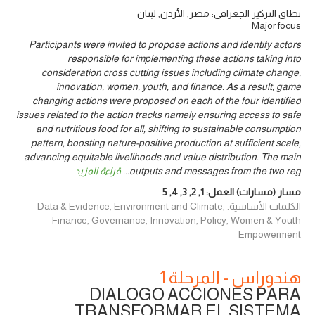
نطاق التركيز الجغرافي: مصر, الأردن, لبنان
Major focus
Participants were invited to propose actions and identify actors
responsible for implementing these actions taking into
consideration cross cutting issues including climate change,
innovation, women, youth, and finance. As a result, game
changing actions were proposed on each of the four identified
issues related to the action tracks namely ensuring access to safe
and nutritious food for all, shifting to sustainable consumption
pattern, boosting nature-positive production at sufficient scale,
advancing equitable livelihoods and value distribution. The main
outputs and messages from the two reg
...
قراءة المزيد
مسار (مسارات) العمل:
1
,
2
,
3
,
4
,
5
الكلمات الأساسية: Data & Evidence, Environment and Climate,
Finance, Governance, Innovation, Policy, Women & Youth
Empowerment
هندوراس - المرحلة 1
DIALOGO ACCIONES PARA
TRANSFORMAR EL SISTEMA