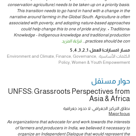
conservation agriculture) needs to be taken up on a priority basis.
This transition needs to go hand in hand with a change in the
narrative around farming in the Global South. Agriculture is often
associated with poverty, and adopting nature-based approaches
could help change this to one of pride and joy. • Traditional
Knowledge - Indigenous knowledge and traditional production
practices should be con
...
قراءة المزيد
مسار (مسارات) العمل:
1
,
2
,
3
,
4
,
5
الكلمات الأساسية: Environment and Climate, Finance, Governance,
Policy, Women & Youth Empowerment
حوار ‎مستقل
UNFSS: Grassroots Perspectives from
Asia & Africa
نطاق التركيز الجغرافي: لا حدود جغرافية
Major focus
As organizations that advocate for and work towards the interests
of farmers and producers in India, we believed it necessary to
organize an Independent Dialogue that would represent the