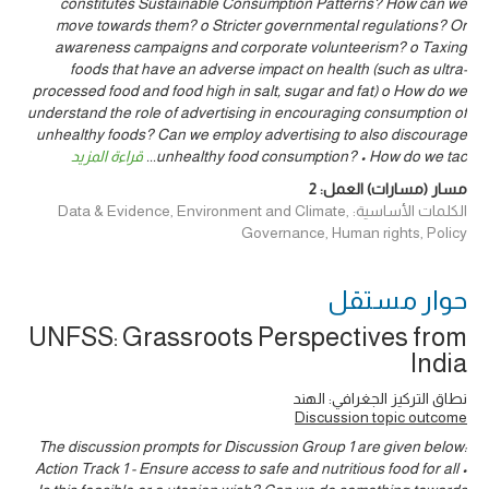
constitutes Sustainable Consumption Patterns? How can we
move towards them? o Stricter governmental regulations? Or
awareness campaigns and corporate volunteerism? o Taxing
foods that have an adverse impact on health (such as ultra-
processed food and food high in salt, sugar and fat) o How do we
understand the role of advertising in encouraging consumption of
unhealthy foods? Can we employ advertising to also discourage
unhealthy food consumption? • How do we tac
...
قراءة المزيد
مسار (مسارات) العمل:
2
الكلمات الأساسية: Data & Evidence, Environment and Climate,
Governance, Human rights, Policy
حوار ‎مستقل
UNFSS: Grassroots Perspectives from
India
نطاق التركيز الجغرافي: الهند
Discussion topic outcome
The discussion prompts for Discussion Group 1 are given below:
Action Track 1 - Ensure access to safe and nutritious food for all •