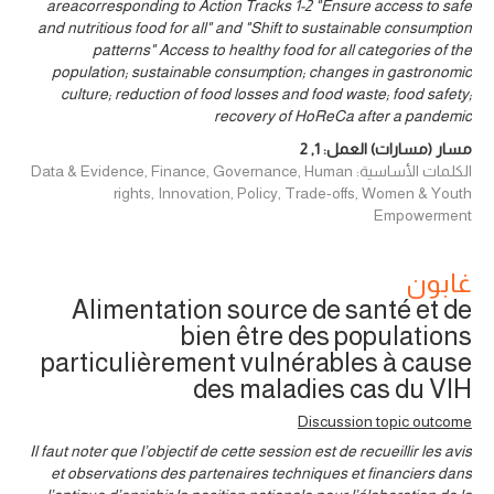
areacorresponding to Action Tracks 1-2 "Ensure access to safe
and nutritious food for all" and "Shift to sustainable consumption
patterns" Access to healthy food for all categories of the
population; sustainable consumption; changes in gastronomic
culture; reduction of food losses and food waste; food safety;
recovery of HoReCa after a pandemic
مسار (مسارات) العمل:
1
,
2
الكلمات الأساسية: Data & Evidence, Finance, Governance, Human
rights, Innovation, Policy, Trade-offs, Women & Youth
Empowerment
غابون
Alimentation source de santé et de
bien être des populations
particulièrement vulnérables à cause
des maladies cas du VIH
Discussion topic outcome
Il faut noter que l’objectif de cette session est de recueillir les avis
et observations des partenaires techniques et financiers dans