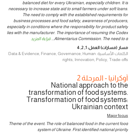
balanced diet for every Ukrainian, especially children. It is
necessary to increase state aid to small farmers under soft loans.
The need to comply with the established requirements for
business processes and food safety, awareness of producers,
especially in conditions where the responsibility for product safety
lies with the manufacturer. The importance of resuming the Codex
Alimentarius Commission. The need to d
...
قراءة المزيد
مسار (مسارات) العمل:
1
,
2
,
4
الكلمات الأساسية: Data & Evidence, Finance, Governance, Human
rights, Innovation, Policy, Trade-offs
أوكرانيا - المرحلة 2
National approach to the
transformation of food systems.
Transformation of food systems:
Ukrainian context
Major focus
Theme of the event: The role of balanced food in the current food
system of Ukraine. First identified national priority