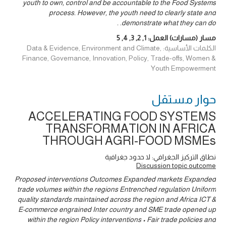
youth to own, control and be accountable to the Food Systems
process. However, the youth need to clearly state and
demonstrate what they can do. .
مسار (مسارات) العمل:
1
,
2
,
3
,
4
,
5
الكلمات الأساسية: Data & Evidence, Environment and Climate,
Finance, Governance, Innovation, Policy, Trade-offs, Women &
Youth Empowerment
حوار ‎مستقل
ACCELERATING FOOD SYSTEMS
TRANSFORMATION IN AFRICA
THROUGH AGRI-FOOD MSMEs
نطاق التركيز الجغرافي: لا حدود جغرافية
Discussion topic outcome
Proposed interventions Outcomes Expanded markets Expanded
trade volumes within the regions Entrenched regulation Uniform
quality standards maintained across the region and Africa ICT &
E-commerce engrained Inter country and SME trade opened up
within the region Policy interventions • Fair trade policies and