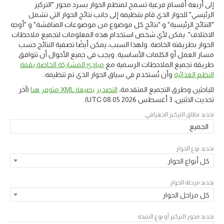
إلى أربعة أقسام فرعية تسمح لمنظم الحوار بسرد محور "التركيز
الرئيسي" للحوار الذي قام بتنظيمه إلى جانب نتائج الحوار التي تشمل
"النتائج الرئيسية" و "نتائج كل موضوع من موضوعات المناقشة" و "أوجه
الاختلاف". يمكن لأي شخص استخدام هذه المعلومات لتجميع ملاحظات
الحوار بطريقته الخاصة. ولهذا السبب، يمكن أيضًا تصفية النتائج حسب
مسار العمل أو الكلمات الأساسية. ويجب في جميع الأحوال أن تتوافق
طريقة تجميع الملاحظات الرسمية مع
مبادئ المشاركة الخاصة بقمة
النظم الغذائية
وأن تُستخدم في سياق الحوار الذي تم تنظيمه..
للباحثين وطرق التجميع المتقدمة،
التصدير بصيغة XML متوفر هنا
(آخر
تحديث
الاثنين، 3 أغسطس 2026 08:05 UTC
).
تحديد نطاق التركيز الجغرافي
الجميع
تحديد نوع الحوار
كل أنواع الحوار
تحديد مرحلة الحوار
كل مراحل الحوار
تحديد محور التركيز أو نوع النتيجة