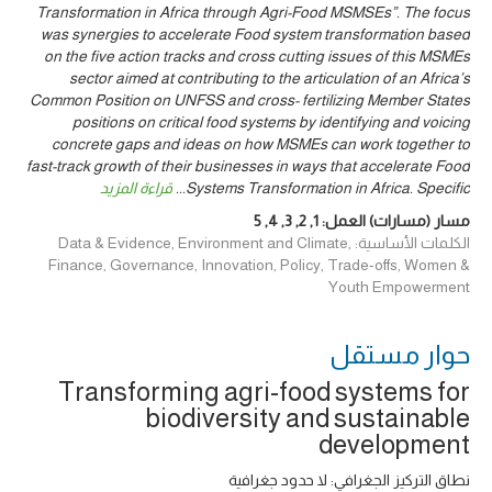
Transformation in Africa through Agri-Food MSMSEs”. The focus
was synergies to accelerate Food system transformation based
on the five action tracks and cross cutting issues of this MSMEs
sector aimed at contributing to the articulation of an Africa’s
Common Position on UNFSS and cross- fertilizing Member States
positions on critical food systems by identifying and voicing
concrete gaps and ideas on how MSMEs can work together to
fast-track growth of their businesses in ways that accelerate Food
Systems Transformation in Africa. Specific
...
قراءة المزيد
مسار (مسارات) العمل:
1
,
2
,
3
,
4
,
5
الكلمات الأساسية: Data & Evidence, Environment and Climate,
Finance, Governance, Innovation, Policy, Trade-offs, Women &
Youth Empowerment
حوار ‎مستقل
Transforming agri-food systems for
biodiversity and sustainable
development
نطاق التركيز الجغرافي: لا حدود جغرافية