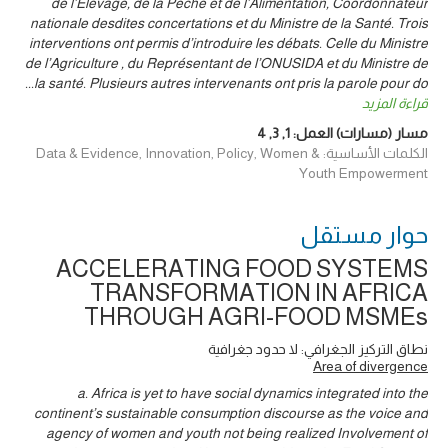
de l’Elevage, de la Pêche et de l’Alimentation, Coordonnateur
nationale desdites concertations et du Ministre de la Santé. Trois
interventions ont permis d’introduire les débats. Celle du Ministre
de l’Agriculture , du Représentant de l’ONUSIDA et du Ministre de
...
la santé. Plusieurs autres intervenants ont pris la parole pour do
قراءة المزيد
مسار (مسارات) العمل:
1
,
3
,
4
الكلمات الأساسية: Data & Evidence, Innovation, Policy, Women &
Youth Empowerment
حوار ‎مستقل
ACCELERATING FOOD SYSTEMS
TRANSFORMATION IN AFRICA
THROUGH AGRI-FOOD MSMEs
نطاق التركيز الجغرافي: لا حدود جغرافية
Area of divergence
a. Africa is yet to have social dynamics integrated into the
continent’s sustainable consumption discourse as the voice and
agency of women and youth not being realized Involvement of