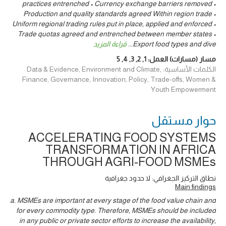
practices entrenched • Currency exchange barriers removed •
Production and quality standards agreed Within region trade •
Uniform regional trading rules put in place, applied and enforced •
Trade quotas agreed and entrenched between member states •
Export food types and dive
...
قراءة المزيد
مسار (مسارات) العمل:
1
,
2
,
3
,
4
,
5
الكلمات الأساسية: Data & Evidence, Environment and Climate,
Finance, Governance, Innovation, Policy, Trade-offs, Women &
Youth Empowerment
حوار ‎مستقل
ACCELERATING FOOD SYSTEMS
TRANSFORMATION IN AFRICA
THROUGH AGRI-FOOD MSMEs
نطاق التركيز الجغرافي: لا حدود جغرافية
Main findings
a. MSMEs are important at every stage of the food value chain and
for every commodity type. Therefore, MSMEs should be included
in any public or private sector efforts to increase the availability,