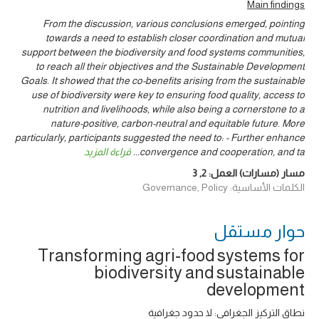
Main findings
From the discussion, various conclusions emerged, pointing
towards a need to establish closer coordination and mutual
support between the biodiversity and food systems communities,
to reach all their objectives and the Sustainable Development
Goals. It showed that the co-benefits arising from the sustainable
use of biodiversity were key to ensuring food quality, access to
nutrition and livelihoods, while also being a cornerstone to a
nature-positive, carbon-neutral and equitable future. More
particularly, participants suggested the need to: - Further enhance
convergence and cooperation, and ta
...
قراءة المزيد
مسار (مسارات) العمل:
2
,
3
الكلمات الأساسية: Governance, Policy
حوار ‎مستقل
Transforming agri-food systems for
biodiversity and sustainable
development
نطاق التركيز الجغرافي: لا حدود جغرافية