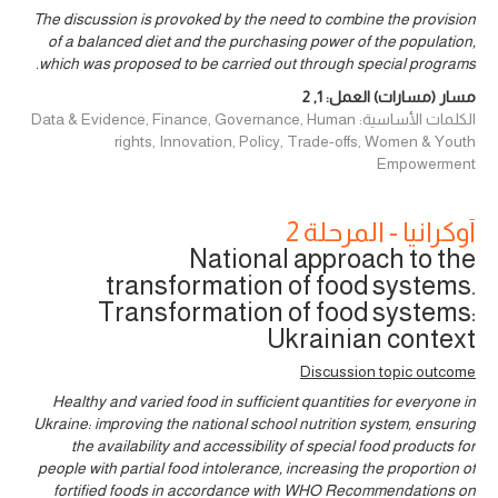
The discussion is provoked by the need to combine the provision
of a balanced diet and the purchasing power of the population,
which was proposed to be carried out through special programs.
مسار (مسارات) العمل:
1
,
2
الكلمات الأساسية: Data & Evidence, Finance, Governance, Human
rights, Innovation, Policy, Trade-offs, Women & Youth
Empowerment
أوكرانيا - المرحلة 2
National approach to the
transformation of food systems.
Transformation of food systems:
Ukrainian context
Discussion topic outcome
Healthy and varied food in sufficient quantities for everyone in
Ukraine: improving the national school nutrition system, ensuring
the availability and accessibility of special food products for
people with partial food intolerance, increasing the proportion of
fortified foods in accordance with WHO Recommendations on