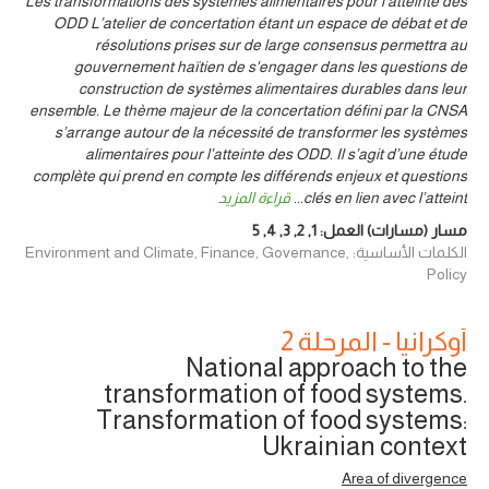
Les transformations des systèmes alimentaires pour l’atteinte des
ODD L’atelier de concertation étant un espace de débat et de
résolutions prises sur de large consensus permettra au
gouvernement haïtien de s'engager dans les questions de
construction de systèmes alimentaires durables dans leur
ensemble. Le thème majeur de la concertation défini par la CNSA
s’arrange autour de la nécessité de transformer les systèmes
alimentaires pour l’atteinte des ODD. Il s’agit d’une étude
complète qui prend en compte les différends enjeux et questions
clés en lien avec l’atteint
...
قراءة المزيد
مسار (مسارات) العمل:
1
,
2
,
3
,
4
,
5
الكلمات الأساسية: Environment and Climate, Finance, Governance,
Policy
أوكرانيا - المرحلة 2
National approach to the
transformation of food systems.
Transformation of food systems:
Ukrainian context
Area of divergence