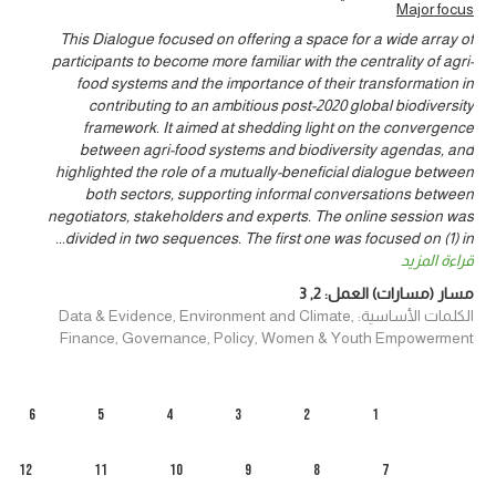
Major focus
This Dialogue focused on offering a space for a wide array of
participants to become more familiar with the centrality of agri-
food systems and the importance of their transformation in
contributing to an ambitious post-2020 global biodiversity
framework. It aimed at shedding light on the convergence
between agri-food systems and biodiversity agendas, and
highlighted the role of a mutually-beneficial dialogue between
both sectors, supporting informal conversations between
negotiators, stakeholders and experts. The online session was
...
divided in two sequences. The first one was focused on (1) in
قراءة المزيد
مسار (مسارات) العمل:
2
,
3
الكلمات الأساسية: Data & Evidence, Environment and Climate,
Finance, Governance, Policy, Women & Youth Empowerment
6
5
4
3
2
1
12
11
10
9
8
7