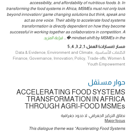
accessibility, and affordability of nutritious foods. b. In
transforming the food systems in Africa, MSMEs must not only look
beyond innovation/ game changing solutions but think, speak and
act as one voice. Their ability to accelerate food systems
transformation is directly dependent on how they become
successful in working together as collaborators in competition. A
mindset-shift by MSMEs in the �
...
قراءة المزيد
مسار (مسارات) العمل:
1
,
2
,
3
,
4
,
5
الكلمات الأساسية: Data & Evidence, Environment and Climate,
Finance, Governance, Innovation, Policy, Trade-offs, Women &
Youth Empowerment
حوار ‎مستقل
ACCELERATING FOOD SYSTEMS
TRANSFORMATION IN AFRICA
THROUGH AGRI-FOOD MSMEs
نطاق التركيز الجغرافي: لا حدود جغرافية
Major focus
This dialogue theme was “Accelerating Food Systems