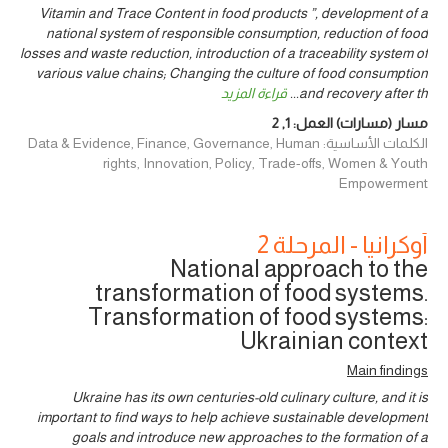
Vitamin and Trace Content in food products ”, development of a
national system of responsible consumption, reduction of food
losses and waste reduction, introduction of a traceability system of
various value chains; Changing the culture of food consumption
and recovery after th
...
قراءة المزيد
مسار (مسارات) العمل:
1
,
2
الكلمات الأساسية: Data & Evidence, Finance, Governance, Human
rights, Innovation, Policy, Trade-offs, Women & Youth
Empowerment
أوكرانيا - المرحلة 2
National approach to the
transformation of food systems.
Transformation of food systems:
Ukrainian context
Main findings
Ukraine has its own centuries-old culinary culture, and it is
important to find ways to help achieve sustainable development
goals and introduce new approaches to the formation of a