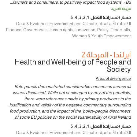
...
farmers and consumers, to positively impact food systems. • Bu
قراءة المزيد
مسار (مسارات) العمل:
1
,
2
,
3
,
4
,
5
الكلمات الأساسية: Data & Evidence, Environment and Climate,
Finance, Governance, Human rights, Innovation, Policy, Trade-offs,
Women & Youth Empowerment
آيرلندا - المرحلة 2
Health and Well-being of People and
Society
Area of divergence
Both panels demonstrated considerable consensus across all
issues discussed. While not challenged by any of the panelists,
there were references made by primary producers to the
justification and validity of the negative commentary surrounding
food production, and the impact of the ‘policy-people disconnect’
of some EU policies on the social sustainability of rural Ireland.
مسار (مسارات) العمل:
1
,
2
,
3
,
4
,
5
الكلمات الأساسية: Data & Evidence, Environment and Climate,