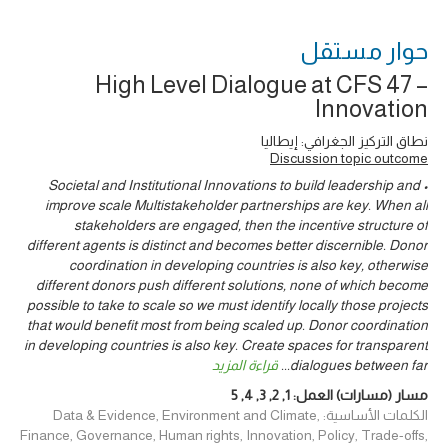
حوار ‎مستقل
High Level Dialogue at CFS 47 –
Innovation
نطاق التركيز الجغرافي: إيطاليا
Discussion topic outcome
• Societal and Institutional Innovations to build leadership and
improve scale Multistakeholder partnerships are key. When all
stakeholders are engaged, then the incentive structure of
different agents is distinct and becomes better discernible. Donor
coordination in developing countries is also key, otherwise
different donors push different solutions, none of which become
possible to take to scale so we must identify locally those projects
that would benefit most from being scaled up. Donor coordination
in developing countries is also key. Create spaces for transparent
dialogues between far
...
قراءة المزيد
مسار (مسارات) العمل:
1
,
2
,
3
,
4
,
5
الكلمات الأساسية: Data & Evidence, Environment and Climate,
Finance, Governance, Human rights, Innovation, Policy, Trade-offs,