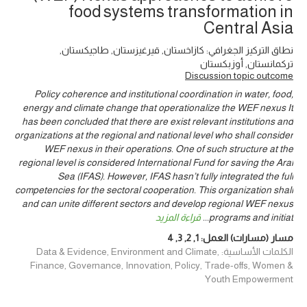
food systems transformation in
Central Asia
نطاق التركيز الجغرافي: كازاخستان, قيرغيزستان, طاجيكستان,
تركمانستان, أوزبكستان
Discussion topic outcome
Policy coherence and institutional coordination in water, food,
energy and climate change that operationalize the WEF nexus It
has been concluded that there are exist relevant institutions and
organizations at the regional and national level who shall consider
WEF nexus in their operations. One of such structure at the
regional level is considered International Fund for saving the Aral
Sea (IFAS). However, IFAS hasn’t fully integrated the full
competencies for the sectoral cooperation. This organization shall
and can unite different sectors and develop regional WEF nexus
programs and initiat
...
قراءة المزيد
مسار (مسارات) العمل:
1
,
2
,
3
,
4
الكلمات الأساسية: Data & Evidence, Environment and Climate,
Finance, Governance, Innovation, Policy, Trade-offs, Women &
Youth Empowerment