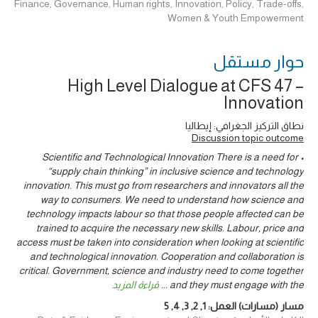
Finance, Governance, Human rights, Innovation, Policy, Trade-offs,
Women & Youth Empowerment
حوار ‎مستقل
High Level Dialogue at CFS 47 –
Innovation
نطاق التركيز الجغرافي: إيطاليا
Discussion topic outcome
• Scientific and Technological Innovation There is a need for
“supply chain thinking” in inclusive science and technology
innovation. This must go from researchers and innovators all the
way to consumers. We need to understand how science and
technology impacts labour so that those people affected can be
trained to acquire the necessary new skills. Labour, price and
access must be taken into consideration when looking at scientific
and technological innovation. Cooperation and collaboration is
critical. Government, science and industry need to come together
and they must engage with the
...
قراءة المزيد
مسار (مسارات) العمل:
1
,
2
,
3
,
4
,
5