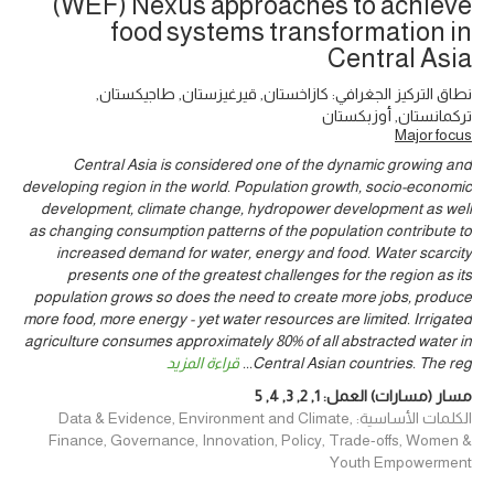
(WEF) Nexus approaches to achieve
food systems transformation in
Central Asia
نطاق التركيز الجغرافي: كازاخستان, قيرغيزستان, طاجيكستان,
تركمانستان, أوزبكستان
Major focus
Central Asia is considered one of the dynamic growing and
developing region in the world. Population growth, socio-economic
development, climate change, hydropower development as well
as changing consumption patterns of the population contribute to
increased demand for water, energy and food. Water scarcity
presents one of the greatest challenges for the region as its
population grows so does the need to create more jobs, produce
more food, more energy - yet water resources are limited. Irrigated
agriculture consumes approximately 80% of all abstracted water in
Central Asian countries. The reg
...
قراءة المزيد
مسار (مسارات) العمل:
1
,
2
,
3
,
4
,
5
الكلمات الأساسية: Data & Evidence, Environment and Climate,
Finance, Governance, Innovation, Policy, Trade-offs, Women &
Youth Empowerment