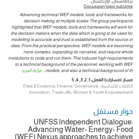
تركمانستان, أوزبكستان
Discussion topic outcome
Advancing technical WEF models, tools and frameworks for
decision making at multiple scales The group participants
highlighted that WEF models, tools and frameworks will work for
the decision makers when the data which is going to be used for
modelling is accurate and trust is established from the source of
data. From the practical perspective, WEF models are becoming
more complex, expanding its narrative, and require whole
institutions to code and run them. This induces high requirements
to a technical background of the personnel, working with WEF
models, and also a technical background of th
...
قراءة المزيد
مسار (مسارات) العمل:
1
,
2
,
3
,
4
,
5
الكلمات الأساسية: Data & Evidence, Finance, Governance,
Innovation, Trade-offs, Women & Youth Empowerment
حوار ‎مستقل
UNFSS Independent Dialogue:
Advancing Water- Energy- Food
(WEF) Nexus approaches to achieve