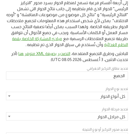
إلى أربعة أقسام فرعية تسمح لمنظم الحوار بسرد محور "التركيز
الرئيسي" للحوار الذي قام بتنظيمه إلى جانب نتائج الحوار التي تشمل
"النتائج الرئيسية" و "نتائج كل موضوع من موضوعات المناقشة" و "أوجه
الاختلاف". يمكن لأي شخص استخدام هذه المعلومات لتجميع ملاحظات
الحوار بطريقته الخاصة. ولهذا السبب، يمكن أيضًا تصفية النتائج حسب
مسار العمل أو الكلمات الأساسية. ويجب في جميع الأحوال أن تتوافق
طريقة تجميع الملاحظات الرسمية مع
مبادئ المشاركة الخاصة بقمة
النظم الغذائية
وأن تُستخدم في سياق الحوار الذي تم تنظيمه..
للباحثين وطرق التجميع المتقدمة،
التصدير بصيغة XML متوفر هنا
(آخر
تحديث
الاثنين، 3 أغسطس 2026 08:05 UTC
).
تحديد نطاق التركيز الجغرافي
الجميع
تحديد نوع الحوار
كل أنواع الحوار
تحديد مرحلة الحوار
كل مراحل الحوار
تحديد محور التركيز أو نوع النتيجة