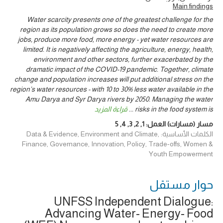
Main findings
Water scarcity presents one of the greatest challenge for the
region as its population grows so does the need to create more
jobs, produce more food, more energy - yet water resources are
limited. It is negatively affecting the agriculture, energy, health,
environment and other sectors, further exacerbated by the
dramatic impact of the COVID-19 pandemic. Together, climate
change and population increases will put additional stress on the
region’s water resources - with 10 to 30% less water available in the
Amu Darya and Syr Darya rivers by 2050. Managing the water
risks in the food system is
...
قراءة المزيد
مسار (مسارات) العمل:
1
,
2
,
3
,
4
,
5
الكلمات الأساسية: Data & Evidence, Environment and Climate,
Finance, Governance, Innovation, Policy, Trade-offs, Women &
Youth Empowerment
حوار ‎مستقل
UNFSS Independent Dialogue:
Advancing Water- Energy- Food