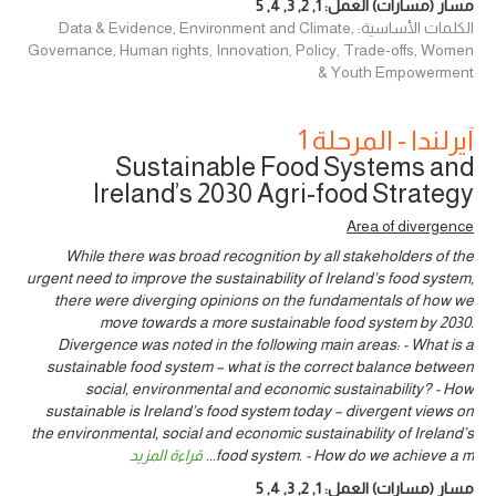
مسار (مسارات) العمل:
1
,
2
,
3
,
4
,
5
الكلمات الأساسية: Data & Evidence, Environment and Climate,
Governance, Human rights, Innovation, Policy, Trade-offs, Women
& Youth Empowerment
آيرلندا - المرحلة 1
Sustainable Food Systems and
Ireland’s 2030 Agri-food Strategy
Area of divergence
While there was broad recognition by all stakeholders of the
urgent need to improve the sustainability of Ireland’s food system,
there were diverging opinions on the fundamentals of how we
move towards a more sustainable food system by 2030.
Divergence was noted in the following main areas: - What is a
sustainable food system – what is the correct balance between
social, environmental and economic sustainability? - How
sustainable is Ireland’s food system today – divergent views on
the environmental, social and economic sustainability of Ireland’s
food system. - How do we achieve a m
...
قراءة المزيد
مسار (مسارات) العمل:
1
,
2
,
3
,
4
,
5