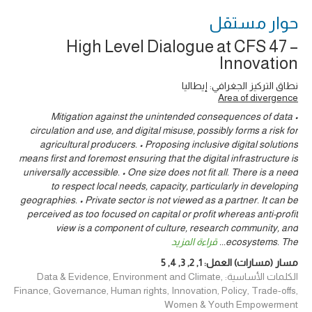
حوار ‎مستقل
High Level Dialogue at CFS 47 –
Innovation
نطاق التركيز الجغرافي: إيطاليا
Area of divergence
• Mitigation against the unintended consequences of data
circulation and use, and digital misuse, possibly forms a risk for
agricultural producers. • Proposing inclusive digital solutions
means first and foremost ensuring that the digital infrastructure is
universally accessible. • One size does not fit all. There is a need
to respect local needs, capacity, particularly in developing
geographies. • Private sector is not viewed as a partner. It can be
perceived as too focused on capital or profit whereas anti-profit
view is a component of culture, research community, and
ecosystems. The
...
قراءة المزيد
مسار (مسارات) العمل:
1
,
2
,
3
,
4
,
5
الكلمات الأساسية: Data & Evidence, Environment and Climate,
Finance, Governance, Human rights, Innovation, Policy, Trade-offs,
Women & Youth Empowerment