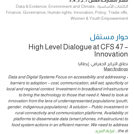
مسار (مسارات) العمل:
1
,
2
,
3
,
4
,
5
الكلمات الأساسية: Data & Evidence, Environment and Climate,
Finance, Governance, Human rights, Innovation, Policy, Trade-offs,
Women & Youth Empowerment
حوار ‎مستقل
High Level Dialogue at CFS 47 –
Innovation
نطاق التركيز الجغرافي: إيطاليا
Main findings
• Data and Digital Systems Focus on accessibility and addressing
barriers to adoption – cost, communication, skill set, specificity of
local and regional context. Investment in broadband infrastructure
to bring the technology to those that need it. Need to look at
innovation from the lens of underrepresented populations (youth,
gender, indigenous populations). A solution – Public investment in
rural connectivity and communication platforms. Availability of
platforms to disseminate data (smart phones, infrastructure) to
food system actions in an efficient manner. We need to address
the di
...
قراءة المزيد