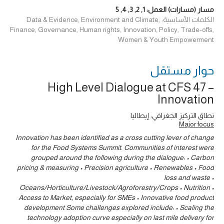
مسار (مسارات) العمل:
1
,
2
,
3
,
4
,
5
الكلمات الأساسية: Data & Evidence, Environment and Climate,
Finance, Governance, Human rights, Innovation, Policy, Trade-offs,
Women & Youth Empowerment
حوار ‎مستقل
High Level Dialogue at CFS 47 –
Innovation
نطاق التركيز الجغرافي: إيطاليا
Major focus
Innovation has been identified as a cross cutting lever of change
for the Food Systems Summit. Communities of interest were
grouped around the following during the dialogue: • Carbon
pricing & measuring • Precision agriculture • Renewables • Food
loss and waste •
Oceans/Horticulture/Livestock/Agroforestry/Crops • Nutrition •
Access to Market, especially for SMEs • Innovative food product
development Some challenges explored include: • Scaling the
technology adoption curve especially on last mile delivery for