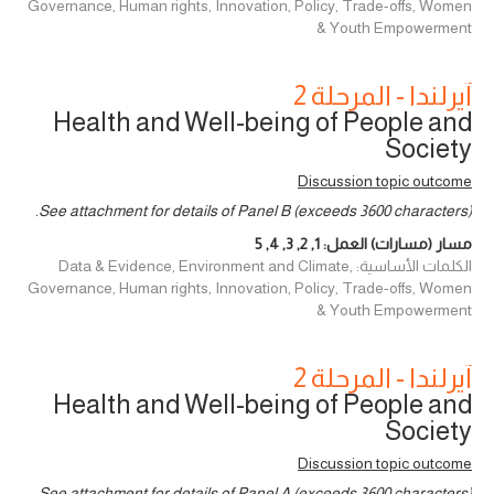
Governance, Human rights, Innovation, Policy, Trade-offs, Women
& Youth Empowerment
آيرلندا - المرحلة 2
Health and Well-being of People and
Society
Discussion topic outcome
See attachment for details of Panel B (exceeds 3600 characters).
مسار (مسارات) العمل:
1
,
2
,
3
,
4
,
5
الكلمات الأساسية: Data & Evidence, Environment and Climate,
Governance, Human rights, Innovation, Policy, Trade-offs, Women
& Youth Empowerment
آيرلندا - المرحلة 2
Health and Well-being of People and
Society
Discussion topic outcome
See attachment for details of Panel A (exceeds 3600 characters).