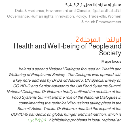
مسار (مسارات) العمل:
1
,
2
,
3
,
4
,
5
الكلمات الأساسية: Data & Evidence, Environment and Climate,
Governance, Human rights, Innovation, Policy, Trade-offs, Women
& Youth Empowerment
آيرلندا - المرحلة 2
Health and Well-being of People and
Society
Major focus
Ireland’s second National Dialogue focused on ‘Health and
Wellbeing of People and Society’. The Dialogue was opened with
a key note address by Dr David Nabarro, UN Special Envoy on
COVID-19 and Senior Advisor to the UN Food Systems Summit
National Dialogues. Dr Nabarro briefly outlined the ambition of the
Food Systems Summit and the role of the National Dialogues in
complimenting the technical discussions taking place in the
Summit Action Tracks. Dr Nabarro detailed the impact of the
COVID-19 pandemic on global hunger and malnutrition, which is
highlighting problems in local, regional an
...
قراءة المزيد