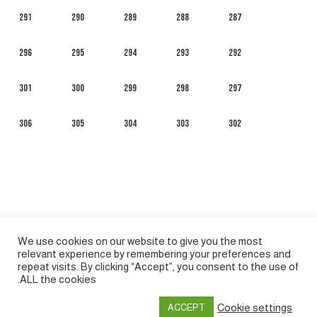
291
290
289
288
287
296
295
294
293
292
301
300
299
298
297
306
305
304
303
302
We use cookies on our website to give you the most
relevant experience by remembering your preferences and
repeat visits. By clicking “Accept”, you consent to the use of
ALL the cookies.
العربية
English
Français
Русский
Español
Cookie settings
ACCEPT