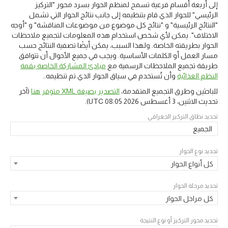
إلى أربعة أقسام فرعية تسمح لمنظم الحوار بسرد محور "التركيز
الرئيسي" للحوار الذي قام بتنظيمه إلى جانب نتائج الحوار التي تشمل
"النتائج الرئيسية" و "نتائج كل موضوع من موضوعات المناقشة" و "أوجه
الاختلاف". يمكن لأي شخص استخدام هذه المعلومات لتجميع ملاحظات
الحوار بطريقته الخاصة. ولهذا السبب، يمكن أيضًا تصفية النتائج حسب
مسار العمل أو الكلمات الأساسية. ويجب في جميع الأحوال أن تتوافق
طريقة تجميع الملاحظات الرسمية مع
مبادئ المشاركة الخاصة بقمة
النظم الغذائية
وأن تُستخدم في سياق الحوار الذي تم تنظيمه..
للباحثين وطرق التجميع المتقدمة،
التصدير بصيغة XML متوفر هنا
(آخر
تحديث
الاثنين، 3 أغسطس 2026 08:05 UTC
).
تحديد نطاق التركيز الجغرافي
الجميع
تحديد نوع الحوار
كل أنواع الحوار
تحديد مرحلة الحوار
كل مراحل الحوار
تحديد محور التركيز أو نوع النتيجة