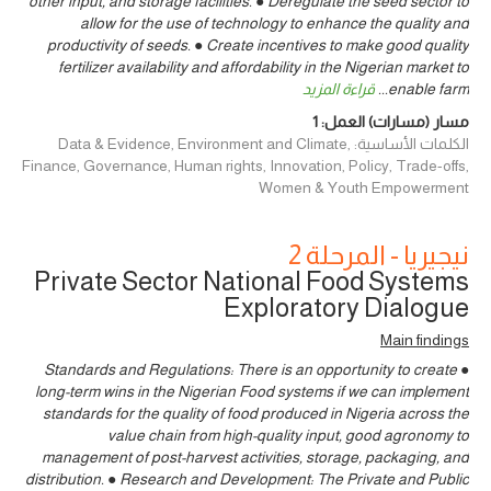
other input, and storage facilities. ● Deregulate the seed sector to
allow for the use of technology to enhance the quality and
productivity of seeds. ● Create incentives to make good quality
fertilizer availability and affordability in the Nigerian market to
enable farm
...
قراءة المزيد
مسار (مسارات) العمل:
1
الكلمات الأساسية: Data & Evidence, Environment and Climate,
Finance, Governance, Human rights, Innovation, Policy, Trade-offs,
Women & Youth Empowerment
نيجيريا - المرحلة 2
Private Sector National Food Systems
Exploratory Dialogue
Main findings
● Standards and Regulations: There is an opportunity to create
long-term wins in the Nigerian Food systems if we can implement
standards for the quality of food produced in Nigeria across the
value chain from high-quality input, good agronomy to
management of post-harvest activities, storage, packaging, and
distribution. ● Research and Development: The Private and Public