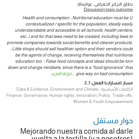
نطاق التركيز الجغرافي: غواتيمالا
Discussion topic outcome
2) Health and consumption - Nutritional education must be
contextualized / specific for the population, ideally easily
understandable and accessible to all (schools, health centers,
etc…) and for that laws need to be created, including laws to
promote companies towards social benefits and cleaner products.
- Little shops should sell healthier option and their vendors could
be the agents of change, receiving themselves that nutritional
education too. - False food concepts and ideas should be torn
down and change mindsets, since there is a “food ignorance” that
give way on bad consumption
...
قراءة المزيد
مسار (مسارات) العمل:
1
,
2
الكلمات الأساسية: Data & Evidence, Environment and Climate,
Finance, Governance, Human rights, Innovation, Policy, Trade-offs,
Women & Youth Empowerment
حوار ‎مستقل
Mejorando nuestra comida al darle
vuelta a la tortilla (y a nosotros)