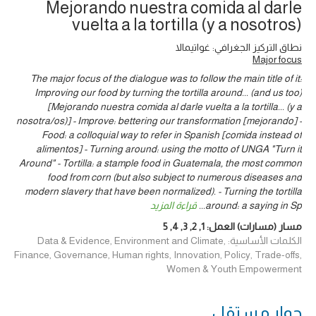
Mejorando nuestra comida al darle
vuelta a la tortilla (y a nosotros)
نطاق التركيز الجغرافي: غواتيمالا
Major focus
The major focus of the dialogue was to follow the main title of it:
Improving our food by turning the tortilla around... (and us too)
[Mejorando nuestra comida al darle vuelta a la tortilla... (y a
nosotra/os)] - Improve: bettering our transformation [mejorando] -
Food: a colloquial way to refer in Spanish [comida instead of
alimentos] - Turning around: using the motto of UNGA "Turn it
Around" - Tortilla: a stample food in Guatemala, the most common
food from corn (but also subject to numerous diseases and
modern slavery that have been normalized). - Turning the tortilla
around: a saying in Sp
...
قراءة المزيد
مسار (مسارات) العمل:
1
,
2
,
3
,
4
,
5
الكلمات الأساسية: Data & Evidence, Environment and Climate,
Finance, Governance, Human rights, Innovation, Policy, Trade-offs,
Women & Youth Empowerment
حوار ‎مستقل