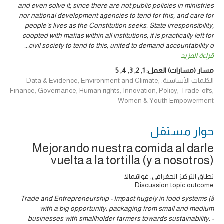
and even solve it, since there are not public policies in ministries
nor national development agencies to tend for this, and care for
people’s lives as the Constitution seeks. State irresponsibility,
coopted with mafias within all institutions, it is practically left for
...
civil society to tend to this, united to demand accountability o
قراءة المزيد
مسار (مسارات) العمل:
1
,
2
,
3
,
4
,
5
الكلمات الأساسية: Data & Evidence, Environment and Climate,
Finance, Governance, Human rights, Innovation, Policy, Trade-offs,
Women & Youth Empowerment
حوار ‎مستقل
Mejorando nuestra comida al darle
vuelta a la tortilla (y a nosotros)
نطاق التركيز الجغرافي: غواتيمالا
Discussion topic outcome
8) Trade and Entrepreneurship - Impact hugely in food systems
with a big opportunity: packaging from small and medium
businesses with smallholder farmers towards sustainability. -