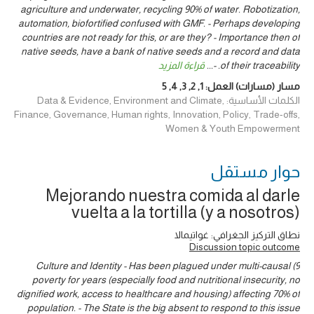
agriculture and underwater, recycling 90% of water. Robotization,
automation, biofortified confused with GMF. - Perhaps developing
countries are not ready for this, or are they? - Importance then of
native seeds, have a bank of native seeds and a record and data
of their traceability. -
...
قراءة المزيد
مسار (مسارات) العمل:
1
,
2
,
3
,
4
,
5
الكلمات الأساسية: Data & Evidence, Environment and Climate,
Finance, Governance, Human rights, Innovation, Policy, Trade-offs,
Women & Youth Empowerment
حوار ‎مستقل
Mejorando nuestra comida al darle
vuelta a la tortilla (y a nosotros)
نطاق التركيز الجغرافي: غواتيمالا
Discussion topic outcome
9) Culture and Identity - Has been plagued under multi-causal
poverty for years (especially food and nutritional insecurity, no
dignified work, access to healthcare and housing) affecting 70% of
population. - The State is the big absent to respond to this issue