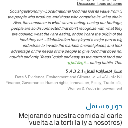
Discussion topic outcome
3) Social gastronomy - Local/national food has lost its value from
the people who produce, and those who comprise its value chain.
Also, the consumer in what we are eating. Losing our heritage,
people are so disconnected that don’t recognize with what they
are cooking, what they are eating, or don’t care the origin of the
food they eat. - Globalization has played a major part in big
industries to invade the markets (market place), and took
advantage of the needs of the people to give food that does not
nourish and only “feeds” quick and easy as the norm of food and
eating habits. That
...
قراءة المزيد
مسار (مسارات) العمل:
1
,
2
,
3
,
4
,
5
الكلمات الأساسية: Data & Evidence, Environment and Climate,
Finance, Governance, Human rights, Innovation, Policy, Trade-offs,
Women & Youth Empowerment
حوار ‎مستقل
Mejorando nuestra comida al darle
vuelta a la tortilla (y a nosotros)