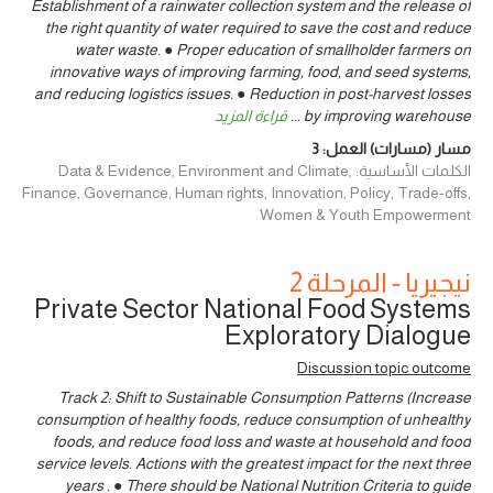
Establishment of a rainwater collection system and the release of
the right quantity of water required to save the cost and reduce
water waste. ● Proper education of smallholder farmers on
innovative ways of improving farming, food, and seed systems,
and reducing logistics issues. ● Reduction in post-harvest losses
by improving warehouse
...
قراءة المزيد
مسار (مسارات) العمل:
3
الكلمات الأساسية: Data & Evidence, Environment and Climate,
Finance, Governance, Human rights, Innovation, Policy, Trade-offs,
Women & Youth Empowerment
نيجيريا - المرحلة 2
Private Sector National Food Systems
Exploratory Dialogue
Discussion topic outcome
Track 2: Shift to Sustainable Consumption Patterns (Increase
consumption of healthy foods, reduce consumption of unhealthy
foods, and reduce food loss and waste at household and food
service levels. Actions with the greatest impact for the next three
years . ● There should be National Nutrition Criteria to guide