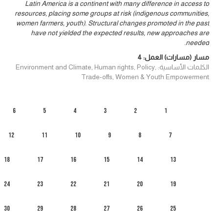
Latin America is a continent with many difference in access to
resources, placing some groups at risk (indigenous communities,
women farmers, youth). Structural changes promoted in the past
have not yielded the expected results, new approaches are
needed.
مسار (مسارات) العمل:
4
الكلمات الأساسية: Environment and Climate, Human rights, Policy,
Trade-offs, Women & Youth Empowerment
6
5
4
3
2
1
12
11
10
9
8
7
18
17
16
15
14
13
24
23
22
21
20
19
30
29
28
27
26
25