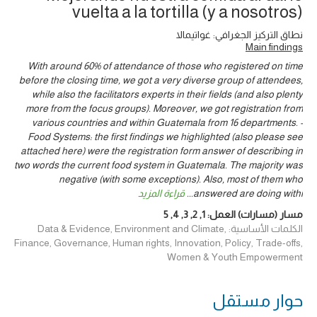
vuelta a la tortilla (y a nosotros)
نطاق التركيز الجغرافي: غواتيمالا
Main findings
With around 60% of attendance of those who registered on time
before the closing time, we got a very diverse group of attendees,
while also the facilitators experts in their fields (and also plenty
more from the focus groups). Moreover, we got registration from
various countries and within Guatemala from 16 departments. -
Food Systems: the first findings we highlighted (also please see
attached here) were the registration form answer of describing in
two words the current food system in Guatemala. The majority was
negative (with some exceptions). Also, most of them who
answered are doing withi
...
قراءة المزيد
مسار (مسارات) العمل:
1
,
2
,
3
,
4
,
5
الكلمات الأساسية: Data & Evidence, Environment and Climate,
Finance, Governance, Human rights, Innovation, Policy, Trade-offs,
Women & Youth Empowerment
حوار ‎مستقل