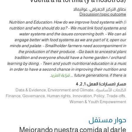
نطاق التركيز الجغرافي: غواتيمالا
Discussion topic outcome
1) Nutrition and Education: How do we improve food systems with
nutrition and who should do so? - We must link food systems and
water systems and the issues concerning both. - We can all
engage better with food systems as we are part of it, open our
minds and palate. - Smallholder farmers need accompaniment in
the production of their produce. - Go back to ancestral plant
tradition and everyone should have a home garden / orchard:
learning by doing. - Teen and youth nutritional education is a must
in order to have a second chance in improving their nutrition and
future generations; if there is
...
قراءة المزيد
مسار (مسارات) العمل:
1
,
2
,
4
الكلمات الأساسية: Data & Evidence, Environment and Climate,
Finance, Governance, Human rights, Innovation, Policy, Trade-offs,
Women & Youth Empowerment
حوار ‎مستقل
Mejorando nuestra comida al darle