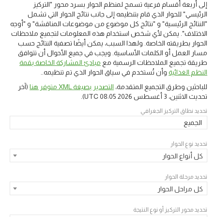
إلى أربعة أقسام فرعية تسمح لمنظم الحوار بسرد محور "التركيز
الرئيسي" للحوار الذي قام بتنظيمه إلى جانب نتائج الحوار التي تشمل
"النتائج الرئيسية" و "نتائج كل موضوع من موضوعات المناقشة" و "أوجه
الاختلاف". يمكن لأي شخص استخدام هذه المعلومات لتجميع ملاحظات
الحوار بطريقته الخاصة. ولهذا السبب، يمكن أيضًا تصفية النتائج حسب
مسار العمل أو الكلمات الأساسية. ويجب في جميع الأحوال أن تتوافق
طريقة تجميع الملاحظات الرسمية مع
مبادئ المشاركة الخاصة بقمة
النظم الغذائية
وأن تُستخدم في سياق الحوار الذي تم تنظيمه..
للباحثين وطرق التجميع المتقدمة،
التصدير بصيغة XML متوفر هنا
(آخر
تحديث
الاثنين، 3 أغسطس 2026 08:05 UTC
).
تحديد نطاق التركيز الجغرافي
الجميع
تحديد نوع الحوار
كل أنواع الحوار
تحديد مرحلة الحوار
كل مراحل الحوار
تحديد محور التركيز أو نوع النتيجة