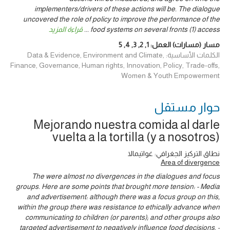
implementers/drivers of these actions will be. The dialogue
uncovered the role of policy to improve the performance of the
food systems on several fronts (1) access
...
قراءة المزيد
مسار (مسارات) العمل:
1
,
2
,
3
,
4
,
5
الكلمات الأساسية: Data & Evidence, Environment and Climate,
Finance, Governance, Human rights, Innovation, Policy, Trade-offs,
Women & Youth Empowerment
حوار ‎مستقل
Mejorando nuestra comida al darle
vuelta a la tortilla (y a nosotros)
نطاق التركيز الجغرافي: غواتيمالا
Area of divergence
The were almost no divergences in the dialogues and focus
groups. Here are some points that brought more tension: - Media
and advertisement: although there was a focus group on this,
within the group there was resistance to ethically advance when
communicating to children (or parents); and other groups also
targeted advertisement to negatively influence food decisions. -