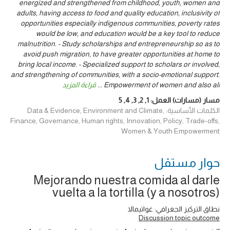
energized and strengthened from childhood, youth, women and
adults, having access to food and quality education, inclusivity of
opportunities especially indigenous communities, poverty rates
would be low, and education would be a key tool to reduce
malnutrition. - Study scholarships and entrepreneurship so as to
avoid push migration, to have greater opportunities at home to
bring local income. - Specialized support to scholars or involved,
and strengthening of communities, with a socio-emotional support.
Empowerment of women and also all
...
قراءة المزيد
مسار (مسارات) العمل:
1
,
2
,
3
,
4
,
5
الكلمات الأساسية: Data & Evidence, Environment and Climate,
Finance, Governance, Human rights, Innovation, Policy, Trade-offs,
Women & Youth Empowerment
حوار ‎مستقل
Mejorando nuestra comida al darle
vuelta a la tortilla (y a nosotros)
نطاق التركيز الجغرافي: غواتيمالا
Discussion topic outcome