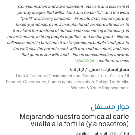
4) Communication and advertisement - Racism and classism
portray images that within food and health “fit”, and the word
“profit” is still very constant. - Promote that mothers portray
healthy products, even if manufactured, as more attractive, to
transform the abstract of nutrition into something interesting, in
advertisement, to bring people together, and tastes good. - Needs
collective effort to burst out of an “aspirational bubble” and go into
the wellness the parents seek with tremendous effort, and how
that goes in line with food. - Focus communication towards
mothers, access
...
قراءة المزيد
مسار (مسارات) العمل:
1
,
2
,
3
,
4
,
5
الكلمات الأساسية: Data & Evidence, Environment and Climate,
Finance, Governance, Human rights, Innovation, Policy, Trade-offs,
Women & Youth Empowerment
حوار ‎مستقل
Mejorando nuestra comida al darle
vuelta a la tortilla (y a nosotros)
نطاق التركيز الجغرافي: غواتيمالا