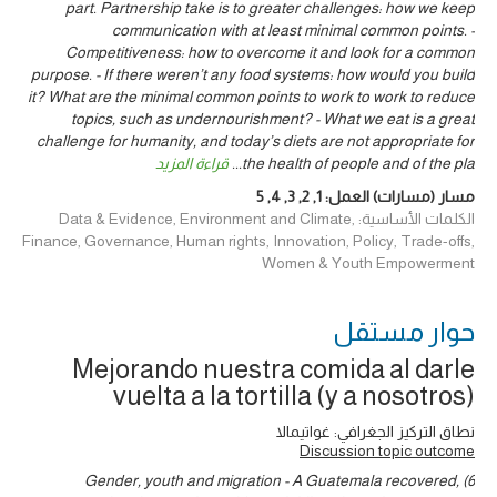
part. Partnership take is to greater challenges: how we keep
communication with at least minimal common points. -
Competitiveness: how to overcome it and look for a common
purpose. - If there weren’t any food systems: how would you build
it? What are the minimal common points to work to work to reduce
topics, such as undernourishment? - What we eat is a great
challenge for humanity, and today’s diets are not appropriate for
the health of people and of the pla
...
قراءة المزيد
مسار (مسارات) العمل:
1
,
2
,
3
,
4
,
5
الكلمات الأساسية: Data & Evidence, Environment and Climate,
Finance, Governance, Human rights, Innovation, Policy, Trade-offs,
Women & Youth Empowerment
حوار ‎مستقل
Mejorando nuestra comida al darle
vuelta a la tortilla (y a nosotros)
نطاق التركيز الجغرافي: غواتيمالا
Discussion topic outcome
6) Gender, youth and migration - A Guatemala recovered,