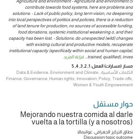
5) Agriculture and environment - Agriculture and environment
contribute towards food systems, here are problems and
solutions: - Lack of public policy, long term vision, no deepening
into local perspectives of politics and policies, there is a reduction
of land tenure for production, no sources of accessible funding,
food donations, systemic institutional weakening o, and their
capacity has been lost. - Solutions: do unexpected (wild) changes
with existing cultural and productive models, recuperate
institutional capacity (specifically within social and human capital,
trained, qualified), inves
...
قراءة المزيد
مسار (مسارات) العمل:
1
,
2
,
3
,
4
,
5
الكلمات الأساسية: Data & Evidence, Environment and Climate,
Finance, Governance, Human rights, Innovation, Policy, Trade-offs,
Women & Youth Empowerment
حوار ‎مستقل
Mejorando nuestra comida al darle
vuelta a la tortilla (y a nosotros)
نطاق التركيز الجغرافي: غواتيمالا
Discussion topic outcome