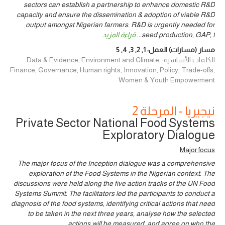
sectors can establish a partnership to enhance domestic R&D
capacity and ensure the dissemination & adoption of viable R&D
output amongst Nigerian farmers. R&D is urgently needed for
seed production, GAP, f
...
قراءة المزيد
مسار (مسارات) العمل:
1
,
2
,
3
,
4
,
5
الكلمات الأساسية: Data & Evidence, Environment and Climate,
Finance, Governance, Human rights, Innovation, Policy, Trade-offs,
Women & Youth Empowerment
نيجيريا - المرحلة 2
Private Sector National Food Systems
Exploratory Dialogue
Major focus
The major focus of the Inception dialogue was a comprehensive
exploration of the Food Systems in the Nigerian context. The
discussions were held along the five action tracks of the UN Food
Systems Summit. The facilitators led the participants to conduct a
diagnosis of the food systems, identifying critical actions that need
to be taken in the next three years, analyse how the selected
actions will be measured, and agree on who the