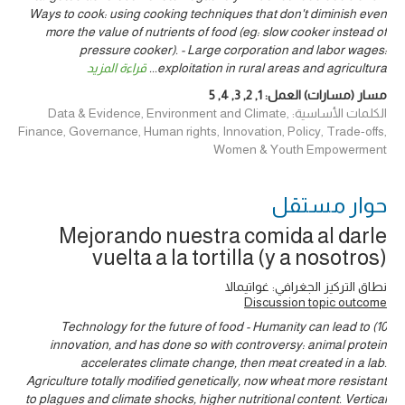
Ways to cook: using cooking techniques that don't diminish even
more the value of nutrients of food (eg: slow cooker instead of
pressure cooker). - Large corporation and labor wages:
exploitation in rural areas and agricultura
...
قراءة المزيد
مسار (مسارات) العمل:
1
,
2
,
3
,
4
,
5
الكلمات الأساسية: Data & Evidence, Environment and Climate,
Finance, Governance, Human rights, Innovation, Policy, Trade-offs,
Women & Youth Empowerment
حوار ‎مستقل
Mejorando nuestra comida al darle
vuelta a la tortilla (y a nosotros)
نطاق التركيز الجغرافي: غواتيمالا
Discussion topic outcome
10) Technology for the future of food - Humanity can lead to
innovation, and has done so with controversy: animal protein
accelerates climate change, then meat created in a lab.
Agriculture totally modified genetically, now wheat more resistant
to plagues and climate shocks, higher nutritional content. Vertical