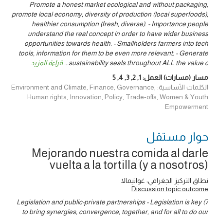
Promote a honest market ecological and without packaging,
promote local economy, diversity of production (local superfoods),
healthier consumption (fresh, diverse). - Importance people
understand the real concept in order to have wider business
opportunities towards health. - Smallholders farmers into tech
tools, information for them to be even more relevant. - Generate
sustainability seals throughout ALL the value c
...
قراءة المزيد
مسار (مسارات) العمل:
1
,
2
,
3
,
4
,
5
الكلمات الأساسية: Environment and Climate, Finance, Governance,
Human rights, Innovation, Policy, Trade-offs, Women & Youth
Empowerment
حوار ‎مستقل
Mejorando nuestra comida al darle
vuelta a la tortilla (y a nosotros)
نطاق التركيز الجغرافي: غواتيمالا
Discussion topic outcome
7) Legislation and public-private partnerships - Legislation is key
to bring synergies, convergence, together, and for all to do our