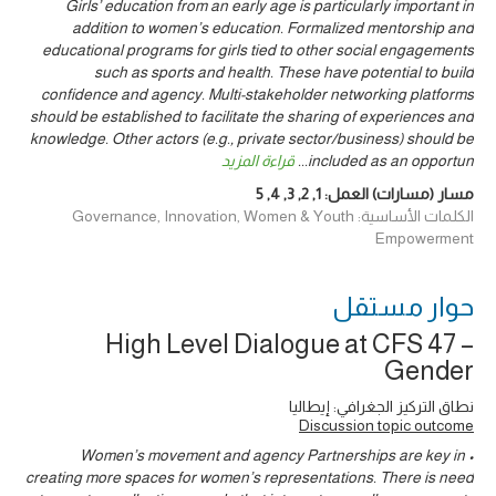
Girls’ education from an early age is particularly important in
addition to women’s education. Formalized mentorship and
educational programs for girls tied to other social engagements
such as sports and health. These have potential to build
confidence and agency. Multi-stakeholder networking platforms
should be established to facilitate the sharing of experiences and
knowledge. Other actors (e.g., private sector/business) should be
included as an opportun
...
قراءة المزيد
مسار (مسارات) العمل:
1
,
2
,
3
,
4
,
5
الكلمات الأساسية: Governance, Innovation, Women & Youth
Empowerment
حوار ‎مستقل
High Level Dialogue at CFS 47 –
Gender
نطاق التركيز الجغرافي: إيطاليا
Discussion topic outcome
• Women’s movement and agency Partnerships are key in
creating more spaces for women’s representations. There is need