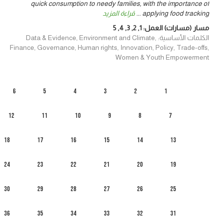
quick consumption to needy families, with the importance of
applying food tracking
...
قراءة المزيد
مسار (مسارات) العمل:
1
,
2
,
3
,
4
,
5
الكلمات الأساسية: Data & Evidence, Environment and Climate,
Finance, Governance, Human rights, Innovation, Policy, Trade-offs,
Women & Youth Empowerment
6
5
4
3
2
1
12
11
10
9
8
7
18
17
16
15
14
13
24
23
22
21
20
19
30
29
28
27
26
25
36
35
34
33
32
31