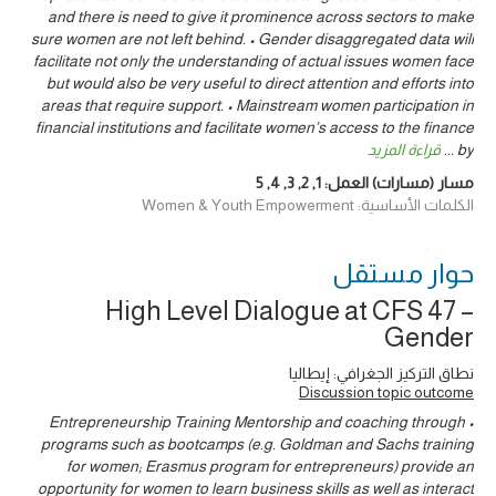
and there is need to give it prominence across sectors to make
sure women are not left behind. • Gender disaggregated data will
facilitate not only the understanding of actual issues women face
but would also be very useful to direct attention and efforts into
areas that require support. • Mainstream women participation in
financial institutions and facilitate women’s access to the finance
by
...
قراءة المزيد
مسار (مسارات) العمل:
1
,
2
,
3
,
4
,
5
الكلمات الأساسية: Women & Youth Empowerment
حوار ‎مستقل
High Level Dialogue at CFS 47 –
Gender
نطاق التركيز الجغرافي: إيطاليا
Discussion topic outcome
• Entrepreneurship Training Mentorship and coaching through
programs such as bootcamps (e.g. Goldman and Sachs training
for women; Erasmus program for entrepreneurs) provide an
opportunity for women to learn business skills as well as interact