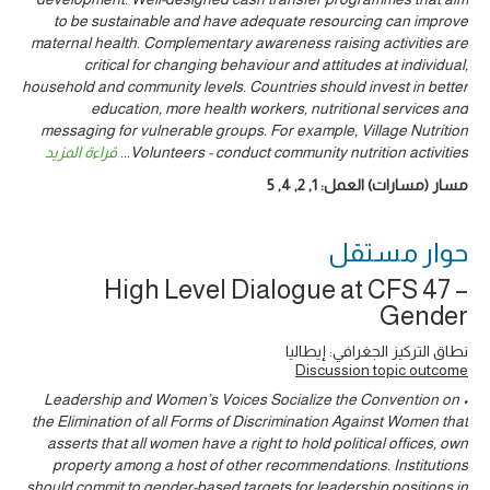
to be sustainable and have adequate resourcing can improve
maternal health. Complementary awareness raising activities are
critical for changing behaviour and attitudes at individual,
household and community levels. Countries should invest in better
education, more health workers, nutritional services and
messaging for vulnerable groups. For example, Village Nutrition
Volunteers - conduct community nutrition activities
...
قراءة المزيد
مسار (مسارات) العمل:
1
,
2
,
4
,
5
حوار ‎مستقل
High Level Dialogue at CFS 47 –
Gender
نطاق التركيز الجغرافي: إيطاليا
Discussion topic outcome
• Leadership and Women’s Voices Socialize the Convention on
the Elimination of all Forms of Discrimination Against Women that
asserts that all women have a right to hold political offices, own
property among a host of other recommendations. Institutions
should commit to gender-based targets for leadership positions in