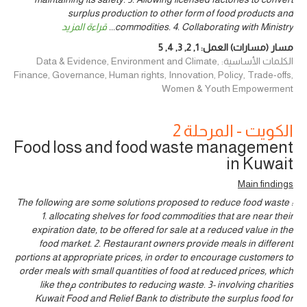
surplus production to other form of food products and
commodities. 4. Collaborating with Ministry
...
قراءة المزيد
مسار (مسارات) العمل:
1
,
2
,
3
,
4
,
5
الكلمات الأساسية: Data & Evidence, Environment and Climate,
Finance, Governance, Human rights, Innovation, Policy, Trade-offs,
Women & Youth Empowerment
الكويت - المرحلة 2
Food loss and food waste management
in Kuwait
Main findings
The following are some solutions proposed to reduce food waste :
1. allocating shelves for food commodities that are near their
expiration date, to be offered for sale at a reduced value in the
food market. 2. Restaurant owners provide meals in different
portions at appropriate prices, in order to encourage customers to
order meals with small quantities of food at reduced prices, which
contributes to reducing waste. 3- involving charities مlike the
Kuwait Food and Relief Bank to distribute the surplus food for