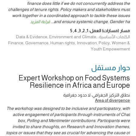
finance does little if we do not concurrently address the
challenges of tenure rights. Policy makers and stakeholders must
work together in a coordinated approach to tackle these issues
and ensure systemic change. Gender ha
...
قراءة المزيد
مسار (مسارات) العمل:
1
,
2
,
3
,
4
,
5
الكلمات الأساسية: Data & Evidence, Environment and Climate,
Finance, Governance, Human rights, Innovation, Policy, Women &
Youth Empowerment
حوار ‎مستقل
Expert Workshop on Food Systems
Resilience in Africa and Europe
نطاق التركيز الجغرافي: لا حدود جغرافية
Area of divergence
The workshop was designed to be inclusive and participatory, with
active engagement of participants through instruments of Chat
box, Polling and Mentimeter contributions. Participants were
invited to share thoughts, on Research and Innovation themes,
topics or issues that they see as crucial for advancing the cause of