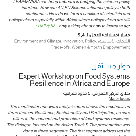
LEAP4FNSSA can bring onboard is bridging the science-policy
interface. How can AU-EU Science influence policy in both
continents • How do we form a coalition of scientists and
policymakers especially within Africa where policymakers are still
only asking about how to increase agr
...
قراءة المزيد
مسار (مسارات) العمل:
1
,
4
,
5
الكلمات الأساسية: Environment and Climate, Innovation, Policy,
Trade-offs, Women & Youth Empowerment
حوار ‎مستقل
Expert Workshop on Food Systems
Resilience in Africa and Europe
نطاق التركيز الجغرافي: لا حدود جغرافية
Major focus
The mentimeter one-word analysis done shows the emphasis on
three themes: Resilience, Sustainability and Participation, as core
pillars in the concept and promotion of food systems resilience.
The dialogue focused on the Action Track 5. The presentation was
done in three segments. The first segment addressed the