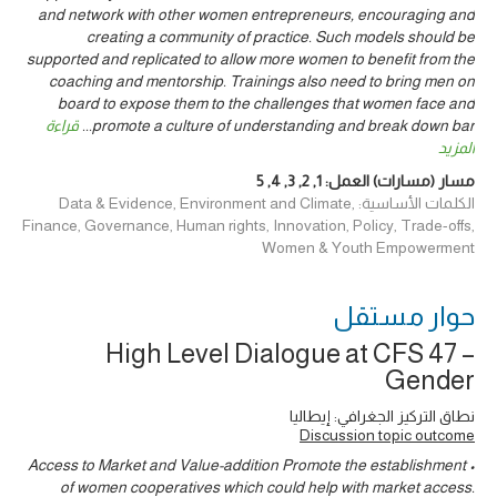
and network with other women entrepreneurs, encouraging and
creating a community of practice. Such models should be
supported and replicated to allow more women to benefit from the
coaching and mentorship. Trainings also need to bring men on
board to expose them to the challenges that women face and
promote a culture of understanding and break down bar
...
قراءة
المزيد
مسار (مسارات) العمل:
1
,
2
,
3
,
4
,
5
الكلمات الأساسية: Data & Evidence, Environment and Climate,
Finance, Governance, Human rights, Innovation, Policy, Trade-offs,
Women & Youth Empowerment
حوار ‎مستقل
High Level Dialogue at CFS 47 –
Gender
نطاق التركيز الجغرافي: إيطاليا
Discussion topic outcome
• Access to Market and Value-addition Promote the establishment
of women cooperatives which could help with market access.