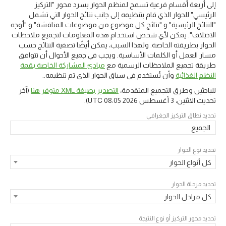
إلى أربعة أقسام فرعية تسمح لمنظم الحوار بسرد محور "التركيز
الرئيسي" للحوار الذي قام بتنظيمه إلى جانب نتائج الحوار التي تشمل
"النتائج الرئيسية" و "نتائج كل موضوع من موضوعات المناقشة" و "أوجه
الاختلاف". يمكن لأي شخص استخدام هذه المعلومات لتجميع ملاحظات
الحوار بطريقته الخاصة. ولهذا السبب، يمكن أيضًا تصفية النتائج حسب
مسار العمل أو الكلمات الأساسية. ويجب في جميع الأحوال أن تتوافق
طريقة تجميع الملاحظات الرسمية مع
مبادئ المشاركة الخاصة بقمة
النظم الغذائية
وأن تُستخدم في سياق الحوار الذي تم تنظيمه..
للباحثين وطرق التجميع المتقدمة،
التصدير بصيغة XML متوفر هنا
(آخر
تحديث
الاثنين، 3 أغسطس 2026 08:05 UTC
).
تحديد نطاق التركيز الجغرافي
الجميع
تحديد نوع الحوار
كل أنواع الحوار
تحديد مرحلة الحوار
كل مراحل الحوار
تحديد محور التركيز أو نوع النتيجة