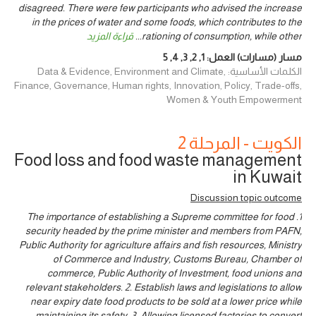
disagreed. There were few participants who advised the increase
in the prices of water and some foods, which contributes to the
rationing of consumption, while other
...
قراءة المزيد
مسار (مسارات) العمل:
1
,
2
,
3
,
4
,
5
الكلمات الأساسية: Data & Evidence, Environment and Climate,
Finance, Governance, Human rights, Innovation, Policy, Trade-offs,
Women & Youth Empowerment
الكويت - المرحلة 2
Food loss and food waste management
in Kuwait
Discussion topic outcome
1. The importance of establishing a Supreme committee for food
security headed by the prime minister and members from PAFN,
Public Authority for agriculture affairs and fish resources, Ministry
of Commerce and Industry, Customs Bureau, Chamber of
commerce, Public Authority of Investment, food unions and
relevant stakeholders. 2. Establish laws and legislations to allow
near expiry date food products to be sold at a lower price while
maintaining its safety. 3. Allowing licensed factories to convert