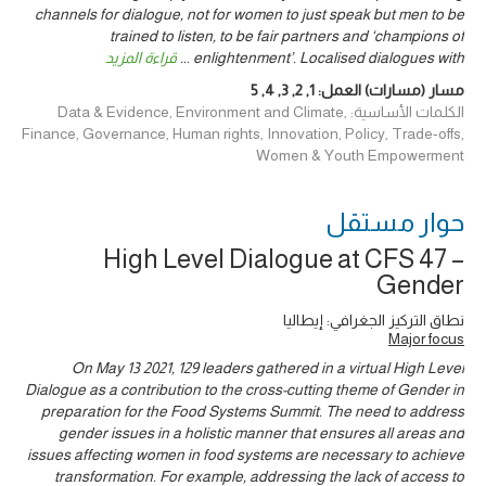
channels for dialogue, not for women to just speak but men to be
trained to listen, to be fair partners and ‘champions of
enlightenment’. Localised dialogues with
...
قراءة المزيد
مسار (مسارات) العمل:
1
,
2
,
3
,
4
,
5
الكلمات الأساسية: Data & Evidence, Environment and Climate,
Finance, Governance, Human rights, Innovation, Policy, Trade-offs,
Women & Youth Empowerment
حوار ‎مستقل
High Level Dialogue at CFS 47 –
Gender
نطاق التركيز الجغرافي: إيطاليا
Major focus
On May 13 2021, 129 leaders gathered in a virtual High Level
Dialogue as a contribution to the cross-cutting theme of Gender in
preparation for the Food Systems Summit. The need to address
gender issues in a holistic manner that ensures all areas and
issues affecting women in food systems are necessary to achieve
transformation. For example, addressing the lack of access to