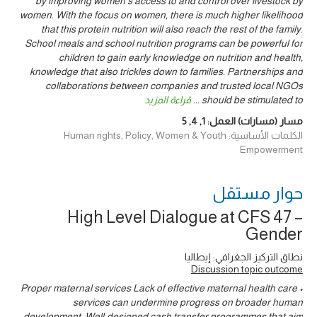
by improving women’s access to and control over livestock by
women. With the focus on women, there is much higher likelihood
that this protein nutrition will also reach the rest of the family.
School meals and school nutrition programs can be powerful for
children to gain early knowledge on nutrition and health,
knowledge that also trickles down to families. Partnerships and
collaborations between companies and trusted local NGOs
should be stimulated to
...
قراءة المزيد
مسار (مسارات) العمل:
1
,
4
,
5
الكلمات الأساسية: Human rights, Policy, Women & Youth
Empowerment
حوار ‎مستقل
High Level Dialogue at CFS 47 –
Gender
نطاق التركيز الجغرافي: إيطاليا
Discussion topic outcome
• Proper maternal services Lack of effective maternal health care
services can undermine progress on broader human
development. Well-designed cash transfer programmes that aim