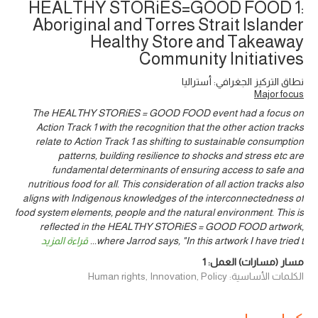
HEALTHY STORiES=GOOD FOOD 1:
Aboriginal and Torres Strait Islander
Healthy Store and Takeaway
Community Initiatives
نطاق التركيز الجغرافي: أستراليا
Major focus
The HEALTHY STORiES = GOOD FOOD event had a focus on
Action Track 1 with the recognition that the other action tracks
relate to Action Track 1 as shifting to sustainable consumption
patterns, building resilience to shocks and stress etc are
fundamental determinants of ensuring access to safe and
nutritious food for all. This consideration of all action tracks also
aligns with Indigenous knowledges of the interconnectedness of
food system elements, people and the natural environment. This is
reflected in the HEALTHY STORiES = GOOD FOOD artwork,
where Jarrod says, "In this artwork I have tried t
...
قراءة المزيد
مسار (مسارات) العمل:
1
الكلمات الأساسية: Human rights, Innovation, Policy