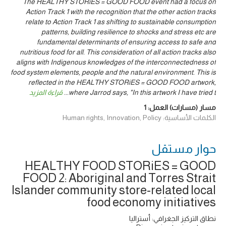
The HEALTHY STORiES = GOOD FOOD event had a focus on
Action Track 1 with the recognition that the other action tracks
relate to Action Track 1 as shifting to sustainable consumption
patterns, building resilience to shocks and stress etc are
fundamental determinants of ensuring access to safe and
nutritious food for all. This consideration of all action tracks also
aligns with Indigenous knowledges of the interconnectedness of
food system elements, people and the natural environment. This is
reflected in the HEALTHY STORiES = GOOD FOOD artwork,
where Jarrod says, "In this artwork I have tried t
...
قراءة المزيد
مسار (مسارات) العمل:
1
الكلمات الأساسية: Human rights, Innovation, Policy
حوار ‎مستقل
HEALTHY FOOD STORiES = GOOD
FOOD 2: Aboriginal and Torres Strait
Islander community store-related local
food economy initiatives
نطاق التركيز الجغرافي: أستراليا