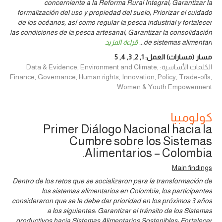
concerniente a la Reforma Rural Integral; Garantizar la
formalización del uso y propiedad del suelo; Priorizar el cuidado
de los océanos, así como regular la pesca industrial y fortalecer
las condiciones de la pesca artesanal; Garantizar la consolidación
de sistemas alimentari
...
قراءة المزيد
مسار (مسارات) العمل:
1
,
2
,
3
,
4
,
5
الكلمات الأساسية: Data & Evidence, Environment and Climate,
Finance, Governance, Human rights, Innovation, Policy, Trade-offs,
Women & Youth Empowerment
كولومبيا
Primer Diálogo Nacional hacia la
Cumbre sobre los Sistemas
Alimentarios – Colombia.
Main findings
Dentro de los retos que se socializaron para la transformación de
los sistemas alimentarios en Colombia, los participantes
consideraron que se le debe dar prioridad en los próximos 3 años
a los siguientes: Garantizar el tránsito de los Sistemas
productivos hacia Sistemas Alimentarios Sostenibles; Fortalecer