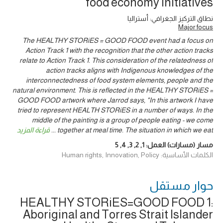
food economy initiatives
نطاق التركيز الجغرافي: أستراليا
Major focus
The HEALTHY STORiES = GOOD FOOD event had a focus on
Action Track 1 with the recognition that the other action tracks
relate to Action Track 1. This consideration of the relatedness of
action tracks aligns with Indigenous knowledges of the
interconnectedness of food system elements, people and the
natural environment. This is reflected in the HEALTHY STORiES =
GOOD FOOD artwork where Jarrod says, "In this artwork I have
tried to represent HEALTH STORiES in a number of ways. In the
middle of the painting is a group of people eating - we come
together at meal time. The situation in which we eat
...
قراءة المزيد
مسار (مسارات) العمل:
1
,
2
,
3
,
4
,
5
الكلمات الأساسية: Human rights, Innovation, Policy
حوار ‎مستقل
HEALTHY STORiES=GOOD FOOD 1:
Aboriginal and Torres Strait Islander