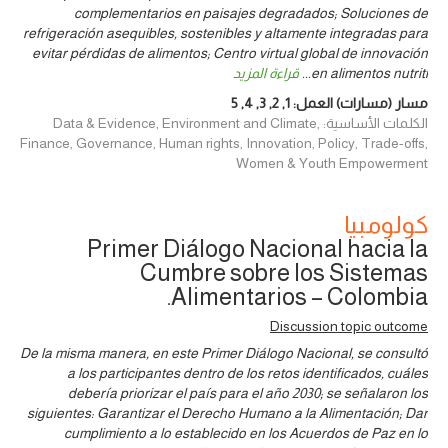
complementarios en paisajes degradados; Soluciones de
refrigeración asequibles, sostenibles y altamente integradas para
evitar pérdidas de alimentos; Centro virtual global de innovación
en alimentos nutriti
...
قراءة المزيد
مسار (مسارات) العمل:
1
,
2
,
3
,
4
,
5
الكلمات الأساسية: Data & Evidence, Environment and Climate,
Finance, Governance, Human rights, Innovation, Policy, Trade-offs,
Women & Youth Empowerment
كولومبيا
Primer Diálogo Nacional hacia la
Cumbre sobre los Sistemas
Alimentarios – Colombia.
Discussion topic outcome
De la misma manera, en este Primer Diálogo Nacional, se consultó
a los participantes dentro de los retos identificados, cuáles
debería priorizar el país para el año 2030; se señalaron los
siguientes: Garantizar el Derecho Humano a la Alimentación; Dar
cumplimiento a lo establecido en los Acuerdos de Paz en lo