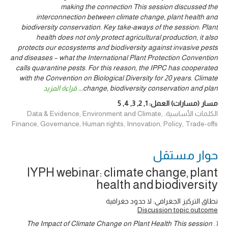
making the connection This session discussed the
interconnection between climate change, plant health and
biodiversity conservation. Key take-aways of the session: Plant
health does not only protect agricultural production, it also
protects our ecosystems and biodiversity against invasive pests
and diseases – what the International Plant Protection Convention
calls quarantine pests. For this reason, the IPPC has cooperated
with the Convention on Biological Diversity for 20 years. Climate
change, biodiversity conservation and plan
...
قراءة المزيد
مسار (مسارات) العمل:
1
,
2
,
3
,
4
,
5
الكلمات الأساسية: Data & Evidence, Environment and Climate,
Finance, Governance, Human rights, Innovation, Policy, Trade-offs
حوار ‎مستقل
IYPH webinar: climate change, plant
health and biodiversity
نطاق التركيز الجغرافي: لا حدود جغرافية
Discussion topic outcome
1. The Impact of Climate Change on Plant Health This session