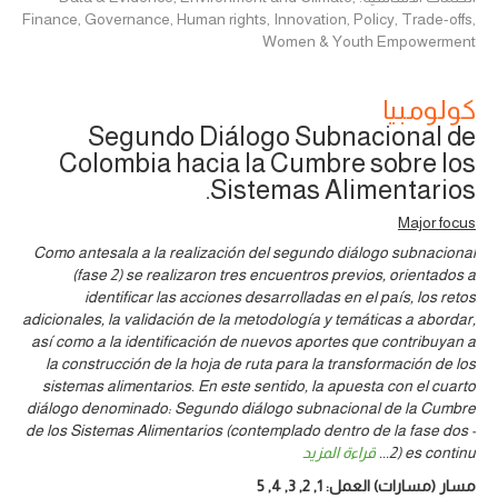
Finance, Governance, Human rights, Innovation, Policy, Trade-offs,
Women & Youth Empowerment
كولومبيا
Segundo Diálogo Subnacional de
Colombia hacia la Cumbre sobre los
Sistemas Alimentarios.
Major focus
Como antesala a la realización del segundo diálogo subnacional
(fase 2) se realizaron tres encuentros previos, orientados a
identificar las acciones desarrolladas en el país, los retos
adicionales, la validación de la metodología y temáticas a abordar,
así como a la identificación de nuevos aportes que contribuyan a
la construcción de la hoja de ruta para la transformación de los
sistemas alimentarios. En este sentido, la apuesta con el cuarto
diálogo denominado: Segundo diálogo subnacional de la Cumbre
de los Sistemas Alimentarios (contemplado dentro de la fase dos -
2) es continu
...
قراءة المزيد
مسار (مسارات) العمل:
1
,
2
,
3
,
4
,
5