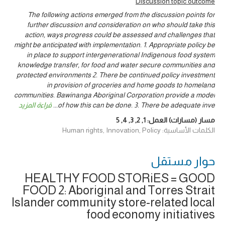
Discussion topic outcome
The following actions emerged from the discussion points for
further discussion and consideration on who should take this
action, ways progress could be assessed and challenges that
might be anticipated with implementation. 1. Appropriate policy be
in place to support intergenerational Indigenous food system
knowledge transfer, for food and water secure communities and
protected environments 2. There be continued policy investment
in provision of groceries and home goods to homeland
communities. Bawinanga Aboriginal Corporation provide a model
of how this can be done. 3. There be adequate inve
...
قراءة المزيد
مسار (مسارات) العمل:
1
,
2
,
3
,
4
,
5
الكلمات الأساسية: Human rights, Innovation, Policy
حوار ‎مستقل
HEALTHY FOOD STORiES = GOOD
FOOD 2: Aboriginal and Torres Strait
Islander community store-related local
food economy initiatives