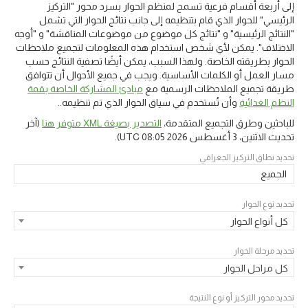
إلى أربعة أقسام فرعية تسمح لمنظم الحوار بسرد محور "التركيز
الرئيسي" للحوار الذي قام بتنظيمه إلى جانب نتائج الحوار التي تشمل
"النتائج الرئيسية" و "نتائج كل موضوع من موضوعات المناقشة" و "أوجه
الاختلاف". يمكن لأي شخص استخدام هذه المعلومات لتجميع ملاحظات
الحوار بطريقته الخاصة. ولهذا السبب، يمكن أيضًا تصفية النتائج حسب
مسار العمل أو الكلمات الأساسية. ويجب في جميع الأحوال أن تتوافق
طريقة تجميع الملاحظات الرسمية مع
مبادئ المشاركة الخاصة بقمة
النظم الغذائية
وأن تُستخدم في سياق الحوار الذي تم تنظيمه..
للباحثين وطرق التجميع المتقدمة،
التصدير بصيغة XML متوفر هنا
(آخر
تحديث
الاثنين، 3 أغسطس 2026 08:05 UTC
).
تحديد نطاق التركيز الجغرافي
الجميع
تحديد نوع الحوار
كل أنواع الحوار
تحديد مرحلة الحوار
كل مراحل الحوار
تحديد محور التركيز أو نوع النتيجة