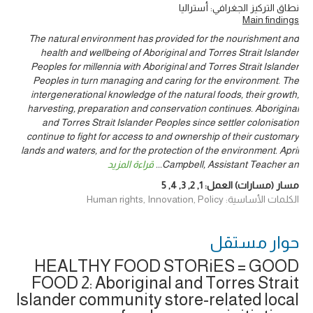
نطاق التركيز الجغرافي: أستراليا
Main findings
The natural environment has provided for the nourishment and
health and wellbeing of Aboriginal and Torres Strait Islander
Peoples for millennia with Aboriginal and Torres Strait Islander
Peoples in turn managing and caring for the environment. The
intergenerational knowledge of the natural foods, their growth,
harvesting, preparation and conservation continues. Aboriginal
and Torres Strait Islander Peoples since settler colonisation
continue to fight for access to and ownership of their customary
lands and waters, and for the protection of the environment. April
Campbell, Assistant Teacher an
...
قراءة المزيد
مسار (مسارات) العمل:
1
,
2
,
3
,
4
,
5
الكلمات الأساسية: Human rights, Innovation, Policy
حوار ‎مستقل
HEALTHY FOOD STORiES = GOOD
FOOD 2: Aboriginal and Torres Strait
Islander community store-related local