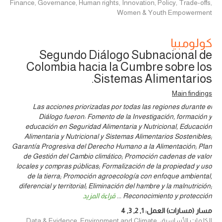
Finance, Governance, Human rights, Innovation, Policy, Trade-offs,
Women & Youth Empowerment
كولومبيا
Segundo Diálogo Subnacional de
Colombia hacia la Cumbre sobre los
Sistemas Alimentarios.
Main findings
Las acciones priorizadas por todas las regiones durante el
Diálogo fueron: Fomento de la Investigación, formación y
educación en Seguridad Alimentaria y Nutricional, Educación
Alimentaria y Nutricional y Sistemas Alimentarios Sostenibles;
Garantía Progresiva del Derecho Humano a la Alimentación; Plan
de Gestión del Cambio climático; Promoción cadenas de valor
locales y compras públicas; Formalización de la propiedad y uso
de la tierra; Promoción agroecología con enfoque ambiental,
diferencial y territorial; Eliminación del hambre y la malnutrición;
Reconocimiento y protección
...
قراءة المزيد
مسار (مسارات) العمل:
1
,
2
,
3
,
4
الكلمات الأساسية: Data & Evidence, Environment and Climate,