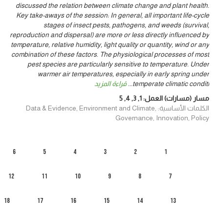
discussed the relation between climate change and plant health.
Key take-aways of the session: In general, all important life-cycle
stages of insect pests, pathogens, and weeds (survival,
reproduction and dispersal) are more or less directly influenced by
temperature, relative humidity, light quality or quantity, wind or any
combination of these factors. The physiological processes of most
pest species are particularly sensitive to temperature. Under
warmer air temperatures, especially in early spring under
temperate climatic conditi
...
قراءة المزيد
مسار (مسارات) العمل:
1
,
3
,
4
,
5
الكلمات الأساسية: Data & Evidence, Environment and Climate,
Governance, Innovation, Policy
6
5
4
3
2
1
12
11
10
9
8
7
18
17
16
15
14
13