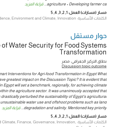
agriculture • Developing farmer ca
...
قراءة المزيد
مسار (مسارات) العمل:
1
,
2
,
3
,
4
,
5
الكلمات الأساسية: Data & Evidence, Environment and Climate, Innovation
حوار ‎مستقل
 of Water Security for Food Systems
Transformation
نطاق التركيز الجغرافي: مصر
Discussion topic outcome
art Interventions for Agri-food Transformation in Egypt What
have greatest impact on the Discussion Topic? It is evident that
in Egypt will set a benchmark, regionally, for achieving climate
ithin the agriculture sector. It was unanimously accepted that
drastically perturbed the sustainability of Egypt’s agricultural
 unsustainable water use and offshoot problems such as land
degradation and salinity. Mentioned key priority
...
قراءة المزيد
مسار (مسارات) العمل:
1
,
2
,
3
,
4
,
5
الكلمات الأساسية: e, Finance, Governance, Innovation