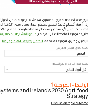
الحوارات العالمية بشأن القمة: 10
تتيح هذه الصفحة لجميع المهتمين استكشاف ردود منظمي الحوارات 
إلى أربعة أقسام فرعية تسمح لمنظم الحوار بسرد محور "التركيز الرئ
الاختلاف". يمكن لأي شخص استخدام هذه المعلومات لتجميع ملاحظات
طريقة تجميع الملاحظات الرسمية مع
مبادئ المشاركة الخاصة بقمة
للباحثين وطرق التجميع المتقدمة،
التصدير بصيغة XML متوفر هنا
(آ
تحديد نطاق التركيز الجغرافي
الجميع
تحديد محور التركيز أو نوع النتيجة
كل أنواع النتائج
آيرلندا - المرحلة 1
ystems and Ireland’s 2030 Agri-food
Strategy
Discussion topic outcome