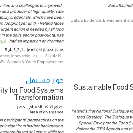
unities and challenges to improved
See attached 
n as a producer of high-quality, safe
ability credentials, which have been
Data & Evidence, Environment and Climat,
 footprint per unit). - Ireland faces
 urgent action is needed by all food
in the dairy sector post-quota, has
had an impact on environmen
...
قراء
مسار (مسارات) العمل:
1
,
2
,
3
,
4
,
5
الكلمات الأساسية: ion
-offs, Women & Youth Empowerment
حوار ‎مستقل
Sustainable Food S
ity for Food Systems
Transformation
نطاق التركيز الجغرافي: مصر
Ireland’s first National Dialogue
Area of divergence
food Strategy’. The Dialogue w
n participants’ perspectives on the
Special Envoy for the Food Sy
er insight from his/her background.
deliver the 2030 Agenda and t
research-based solutions, while the