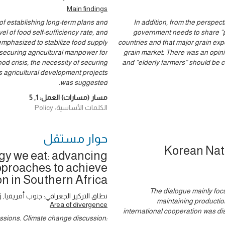
Main findings
of establishing long-term plans and
In addition, from the perspect
 of food self-sufficiency rate, and
government needs to share “p
mphasized to stabilize food supply
countries and that major grain expo
 securing agricultural manpower for
grain market. There was an opinio
od crisis, the necessity of securing
and “elderly farmers” should be 
s agricultural development projects
was suggested.
مسار (مسارات) العمل:
1
,
5
الكلمات الأساسية: Policy
حوار ‎مستقل
Korean Nat
gy we eat: advancing
proaches to achieve
n in Southern Africa
The dialogue mainly focu
نطاق التركيز الجغرافي: جنوب أفريقيا, زا
maintaining production
Area of divergence
international cooperation was di
ssions. Climate change discussion: