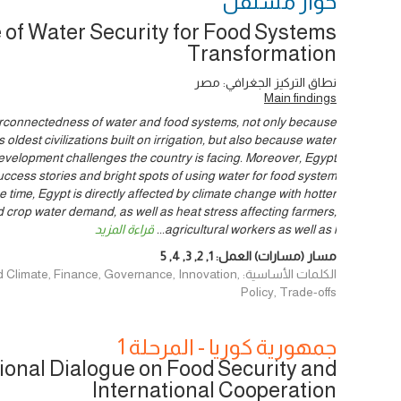
حوار ‎مستقل
 of Water Security for Food Systems
Transformation
نطاق التركيز الجغرافي: مصر
Main findings
nterconnectedness of water and food systems, not only because
 oldest civilizations built on irrigation, but also because water
development challenges the country is facing. Moreover, Egypt
uccess stories and bright spots of using water for food system
 time, Egypt is directly affected by climate change with hotter
 crop water demand, as well as heat stress affecting farmers,
agricultural workers as well as l
...
قراءة المزيد
مسار (مسارات) العمل:
1
,
2
,
3
,
4
,
5
الكلمات الأساسية: e, Finance, Governance, Innovation
Policy, Trade-offs
جمهورية كوريا - المرحلة 1
ional Dialogue on Food Security and
International Cooperation