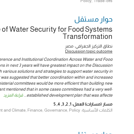
Policy, Trade-offs
حوار ‎مستقل
 of Water Security for Food Systems
Transformation
نطاق التركيز الجغرافي: مصر
Discussion topic outcome
rence and Institutional Coordination Across Water and Food
ns in next 3 years will have greatest impact on the Discussion
various solutions and strategies to support water security in
It was suggested that better coordination within and increased
inisterial committees would be more efficient than building new
sant mentioned that in some cases committees had a very well-
established development plan that was affecte
...
قراءة المزيد
مسار (مسارات) العمل:
1
,
2
,
3
,
4
,
5
الكلمات الأساسية: Environment and Climate, Finance, Governance, Policy