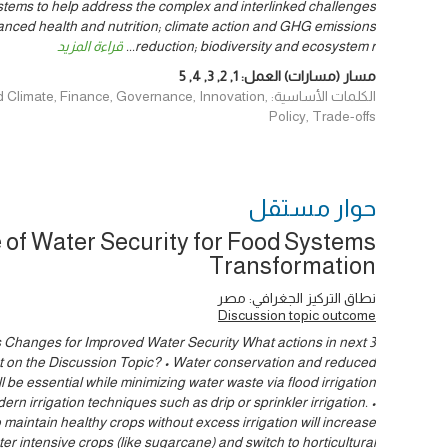
ystems to help address the complex and interlinked challenges
anced health and nutrition; climate action and GHG emissions
reduction; biodiversity and ecosystem r
...
قراءة المزيد
مسار (مسارات) العمل:
1
,
2
,
3
,
4
,
5
الكلمات الأساسية: e, Finance, Governance, Innovation
Policy, Trade-offs
حوار ‎مستقل
 of Water Security for Food Systems
Transformation
نطاق التركيز الجغرافي: مصر
Discussion topic outcome
Changes for Improved Water Security What actions in next 3
ct on the Discussion Topic? • Water conservation and reduced
ll be essential while minimizing water waste via flood irrigation
rn irrigation techniques such as drip or sprinkler irrigation. •
 maintain healthy crops without excess irrigation will increase
ter intensive crops (like sugarcane) and switch to horticultural