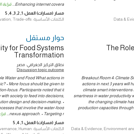
Enhancing internet covera
...
قراءة ا
مسار (مسارات) العمل:
1
,
2
,
3
,
4
,
5
الكلمات الأساسية: Data & Evidence, Environment and Climate, Finance, Innovation, Trade-offs
حوار ‎مستقل
ity for Food Systems
The Role
Transformation
نطاق التركيز الجغرافي: مصر
Discussion topic outcome
ble Water and Food What actions in
Breakout Room 4: Climate Sm
ic? • More focus should be given to
actions in next 3 years will 
on-focus. Participants noted that it
climate smart interventions 
with society to feed into decisions,
smartness in water productivity w
lution design and decision-making. •
the changing climate has 
ocesses that involve the water-food
production capacities through
nexus approach. • Targeting r
...
قراء
مسار (مسارات) العمل:
1
,
4
,
5
Data & Evidence, Environment and Climat,
الكلمات الأساسية: man