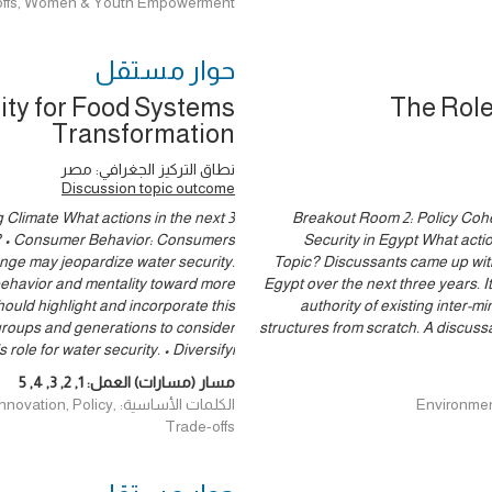
de-offs, Women & Youth Empowerment
حوار ‎مستقل
ity for Food Systems
The Role
Transformation
نطاق التركيز الجغرافي: مصر
Discussion topic outcome
Climate What actions in the next 3
Breakout Room 2: Policy Cohe
ic? • Consumer Behavior: Consumers
Security in Egypt What actio
nge may jeopardize water security.
Topic? Discussants came up with 
ehavior and mentality toward more
Egypt over the next three years. 
ould highlight and incorporate this
authority of existing inter-m
groups and generations to consider
structures from scratch. A discus
role for water security. • Diversifyi
مسار (مسارات) العمل:
1
,
2
,
3
,
4
,
5
الكلمات الأساسية: icy
Trade-offs