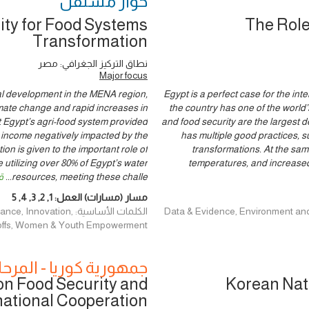
حوار ‎مستقل
ity for Food Systems
The Role
Transformation
نطاق التركيز الجغرافي: مصر
Major focus
ral development in the MENA region,
Egypt is a perfect case for the i
limate change and rapid increases in
the country has one of the world’s
t Egypt’s agri-food system provided
and food security are the largest 
d income negatively impacted by the
has multiple good practices, s
n is given to the important role of
transformations. At the same
 utilizing over 80% of Egypt’s water
temperatures, and increased
resources, meeting these challe
...
ق
مسار (مسارات) العمل:
1
,
2
,
3
,
4
,
5
Data & Evidence, Environment and Climat,
الكلمات الأساسية: ion
-offs, Women & Youth Empowerment
جمهورية كوريا - المرحلة
on Food Security and
Korean Nat
national Cooperation