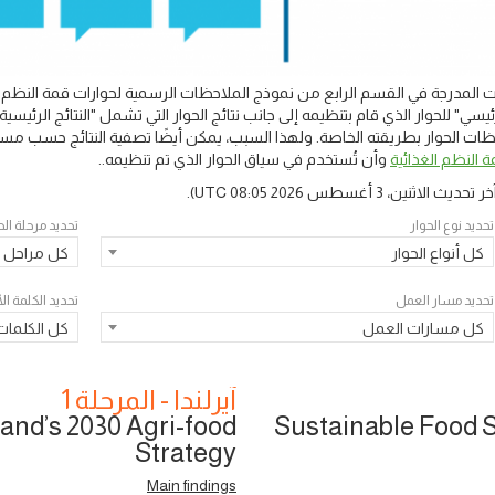
المدرجة في القسم الرابع من نموذج الملاحظات الرسمية لحوارات قمة النظم ال
يسي" للحوار الذي قام بتنظيمه إلى جانب نتائج الحوار التي تشمل "النتائج الرئ
 الحوار بطريقته الخاصة. ولهذا السبب، يمكن أيضًا تصفية النتائج حسب مسار
 النظم الغذائية
وأن تُستخدم في سياق الحوار الذي تم تنظيمه..
خر تحديث
الاثنين، 3 أغسطس 2026 08:05 UTC
).
تحديد نوع الحوار
تحديد مرحلة الح
كل أنواع الحوار
كل مراحل ا
تحديد مسار العمل
تحديد الكلمة ا
كل مسارات العمل
كل الكلمات
آيرلندا - المرحلة 1
and’s 2030 Agri-food
Sustainable Food S
Strategy
Main findings