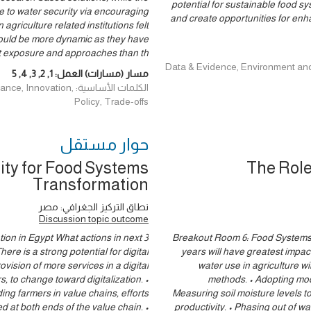
potential for sustainable food s
e to water security via encouraging
and create opportunities for enh
agriculture related institutions felt
hould be more dynamic as they have
nt exposure and approaches than th
Data & Evidence, Environment and Climat,
مسار (مسارات) العمل:
1
,
2
,
3
,
4
,
5
الكلمات الأساسية: ion
Policy, Trade-offs
حوار ‎مستقل
ity for Food Systems
The Role
Transformation
نطاق التركيز الجغرافي: مصر
Discussion topic outcome
ion in Egypt What actions in next 3
Breakout Room 6: Food Systems 
ere is a strong potential for digital
years will have greatest impa
ovision of more services in a digital
water use in agriculture wi
 to change toward digitalization. •
methods. • Adopting mode
ing farmers in value chains, efforts
Measuring soil moisture levels to
ed at both ends of the value chain. •
productivity. • Phasing out of wa