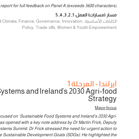
report for full feedback on Panel A (exceeds 3600 characters)
مسار (مسارات) العمل:
1
,
2
,
3
,
4
,
5
الكلمات الأساسية: e, Finance, Governance, Innovation
Policy, Trade-offs, Women & Youth Empowerment
آيرلندا - المرحلة 1
ystems and Ireland’s 2030 Agri-food
Strategy
Major focus
 focused on ‘Sustainable Food Systems and Ireland’s 2030 Agri-
as opened with a key note address by Dr Martin Frick, Deputy
stems Summit. Dr Frick stressed the need for urgent action to
he Sustainable Development Goals (SDGs). He highlighted the