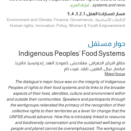
systems and revol
...
قراءة المزيد
مسار (مسارات) العمل:
1
,
2
,
3
,
4
,
5
الكلمات الأساسية: Environment and Climate, Finance, Governance,
Human rights, Innovation, Policy, Women & Youth Empowerment
حوار ‎مستقل
Indigenous Peoples’ Food Systems
نطاق التركيز الجغرافي: بنغلاديش, كمبوديا, الهند, إندونيسيا, ماليزيا,
ميانمار, نيبال, الفلبين, تايلند, فييت نام
Major focus
The dialogue's major focus was on the integrity of Indigenous
Peoples of rights to their food systems and its links to the broader
aspects of their lives, identities, culture and environment within
and outside their communities. Speakers and participants through
the workgroups reiterated the primacy of the recognition of their
collective rights to their territories as a lever for change that the
UNFSS should advance. How this is intricately linked to resource
and biodiversity conservation and the sustained well-being of
people and planet cannot be overemphasized. The workgroups