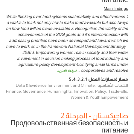
Main findings
1. While thinking over food sytsems sustanability and effectiveness
a vital is to think not only hiw to make food available but also tways
on how food will be made available 2. Recognition the vitality of the
achievements of the SDG goals and it’s interconnection with
addressing priorities have been developed and toward which we
have to work on in the framework National Development Strategy -
2030 3. Empowering women role in society and their wider
involvement in decision making process of food industry and
agriculture policy development 4.Unifying small farms under
cooperatives and resolve
...
قراءة المزيد
مسار (مسارات) العمل:
1
,
2
,
3
,
4
,
5
الكلمات الأساسية: Data & Evidence, Environment and Climate,
Finance, Governance, Human rights, Innovation, Policy, Trade-offs,
Women & Youth Empowerment
طاجيكستان - المرحلة 2
Продовольственная безопасность и
питание