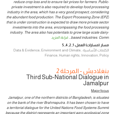
reduce crop loss and to ensure fair prices for farmers. Public-
private investment is also required to develop food processing
industry in the area, which has a very good prospect, considering
the abundant food production. The Export Processing Zone (EPZ)
that is under construction is expected to draw more private sector
investments into the area, encompassing the food processing
industry. The area also has potentials to grow large scale dairy-
based industries. Comm
...
قراءة المزيد
مسار (مسارات) العمل:
1
,
2
,
4
,
5
الكلمات الأساسية: Data & Evidence, Environment and Climate,
Finance, Human rights, Innovation, Policy
بنغلاديش - المرحلة 2
Third Sub-National Dialogue in
Jamalpur
Major focus
Jamalpur, one of the northern districts of Bangladesh, is situated
on the bank of the river Brahmaputra. It has been chosen to have
a territorial dialogue for the United Nations Food Systems Summit
because the district represents an important agro-ecological zone