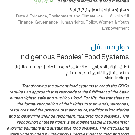
patenting of indigenous food materials
...
قراءة المزيد
مسار (مسارات) العمل:
1
,
2
,
3
,
4
,
5
الكلمات الأساسية: Data & Evidence, Environment and Climate,
Finance, Governance, Human rights, Policy, Women & Youth
Empowerment
حوار ‎مستقل
Indigenous Peoples’ Food Systems
نطاق التركيز الجغرافي: بنغلاديش, كمبوديا, الهند, إندونيسيا, ماليزيا,
ميانمار, نيبال, الفلبين, تايلند, فييت نام
Main findings
Transforming the current food systems to reach the SDGs
requires an approach that responds to the fulfillment of the basic
human right to safe and nutritious food. For IPs, this translates to
the formal recognition of their rights to their lands, territories,
resources and the practice of their culture, traditional knowledge
and to determine their development, including food systems . The
recognition of these rights is an indispensable instrument for
evolving equitable and sustainable food systems. The discussions
were underpinned by Indigenous Peoples' right to food and food