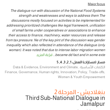
Major focus
The dialogue run with discussion of the National Food Systems
strength and weaknesses and ways to address them The
discussions mostly focused on activities to be implemented for
addressing prioritized challenges like legal framework, unification
of small farms under cooperatives or associations to enhance
their access to finance, machinery, water resources and release
from tax pressure. Ne of the key pint of the discussion was gender
inequality which also reflected in attendance of the dialogue (only
woman). It was noted that due to intense labor migration women
became dd fact and in some exte
...
قراءة المزيد
مسار (مسارات) العمل:
1
,
2
,
3
,
4
,
5
الكلمات الأساسية: Data & Evidence, Environment and Climate,
Finance, Governance, Human rights, Innovation, Policy, Trade-offs,
Women & Youth Empowerment
بنغلاديش - المرحلة 2
Third Sub-National Dialogue in
Jamalpur