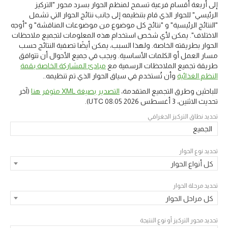
إلى أربعة أقسام فرعية تسمح لمنظم الحوار بسرد محور "التركيز
الرئيسي" للحوار الذي قام بتنظيمه إلى جانب نتائج الحوار التي تشمل
"النتائج الرئيسية" و "نتائج كل موضوع من موضوعات المناقشة" و "أوجه
الاختلاف". يمكن لأي شخص استخدام هذه المعلومات لتجميع ملاحظات
الحوار بطريقته الخاصة. ولهذا السبب، يمكن أيضًا تصفية النتائج حسب
مسار العمل أو الكلمات الأساسية. ويجب في جميع الأحوال أن تتوافق
طريقة تجميع الملاحظات الرسمية مع
مبادئ المشاركة الخاصة بقمة
النظم الغذائية
وأن تُستخدم في سياق الحوار الذي تم تنظيمه..
للباحثين وطرق التجميع المتقدمة،
التصدير بصيغة XML متوفر هنا
(آخر
تحديث
الاثنين، 3 أغسطس 2026 08:05 UTC
).
تحديد نطاق التركيز الجغرافي
الجميع
تحديد نوع الحوار
كل أنواع الحوار
تحديد مرحلة الحوار
كل مراحل الحوار
تحديد محور التركيز أو نوع النتيجة