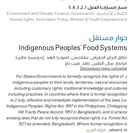
مسار (مسارات) العمل:
1
,
2
,
3
,
4
,
5
الكلمات الأساسية: Environment and Climate, Finance, Governance,
Human rights, Innovation, Policy, Women & Youth Empowerment
حوار ‎مستقل
Indigenous Peoples’ Food Systems
نطاق التركيز الجغرافي: بنغلاديش, كمبوديا, الهند, إندونيسيا, ماليزيا,
ميانمار, نيبال, الفلبين, تايلند, فييت نام
Discussion topic outcome
2. For States/Governments to formally recognize the rights of
indigenous peoples to their lands, territories, natural resources
including customary rights, traditional knowledge and cultures
including practices. In countries where there is formal recognition
to i) fully, effective and immediate implementation of the laws (i.e.
Indigenous Peoples’ Rights Act, 1997 in the Philippines; Chittagong
Hill Tracts Peace Accord, 1997 in Bangladesh); and ii) amend
existing laws that do not fully recognize these rights (i.e. Forest Act
1927 as amended, Bangladesh). Where formal recognition is
absent, to
...
قراءة المزيد