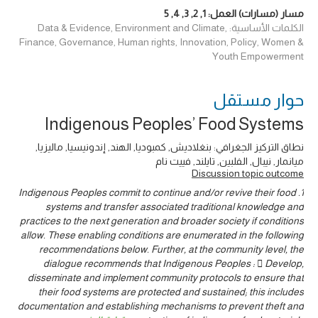
مسار (مسارات) العمل:
1
,
2
,
3
,
4
,
5
الكلمات الأساسية: Data & Evidence, Environment and Climate,
Finance, Governance, Human rights, Innovation, Policy, Women &
Youth Empowerment
حوار ‎مستقل
Indigenous Peoples’ Food Systems
نطاق التركيز الجغرافي: بنغلاديش, كمبوديا, الهند, إندونيسيا, ماليزيا,
ميانمار, نيبال, الفلبين, تايلند, فييت نام
Discussion topic outcome
1. Indigenous Peoples commit to continue and/or revive their food
systems and transfer associated traditional knowledge and
practices to the next generation and broader society if conditions
allow. These enabling conditions are enumerated in the following
recommendations below. Further, at the community level, the
dialogue recommends that Indigenous Peoples :  Develop,
disseminate and implement community protocols to ensure that
their food systems are protected and sustained; this includes
documentation and establishing mechanisms to prevent theft and