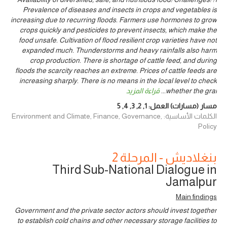
Prevalence of diseases and insects in crops and vegetables is
increasing due to recurring floods. Farmers use hormones to grow
crops quickly and pesticides to prevent insects, which make the
food unsafe. Cultivation of flood resilient crop varieties have not
expanded much. Thunderstorms and heavy rainfalls also harm
crop production. There is shortage of cattle feed, and during
floods the scarcity reaches an extreme. Prices of cattle feeds are
increasing sharply. There is no means in the local level to check
whether the grai
...
قراءة المزيد
مسار (مسارات) العمل:
1
,
2
,
3
,
4
,
5
الكلمات الأساسية: Environment and Climate, Finance, Governance,
Policy
بنغلاديش - المرحلة 2
Third Sub-National Dialogue in
Jamalpur
Main findings
Government and the private sector actors should invest together
to establish cold chains and other necessary storage facilities to