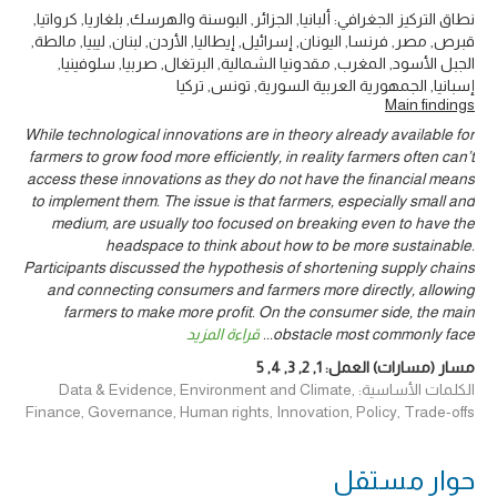
نطاق التركيز الجغرافي: ألبانيا, الجزائر, البوسنة والهرسك, بلغاريا, كرواتيا,
قبرص, مصر, فرنسا, اليونان, إسرائيل, إيطاليا, الأردن, لبنان, ليبيا, مالطة,
الجبل الأسود, المغرب, مقدونيا الشمالية, البرتغال, صربيا, سلوفينيا,
إسبانيا, الجمهورية العربية السورية, تونس, تركيا
Main findings
While technological innovations are in theory already available for
farmers to grow food more efficiently, in reality farmers often can’t
access these innovations as they do not have the financial means
to implement them. The issue is that farmers, especially small and
medium, are usually too focused on breaking even to have the
headspace to think about how to be more sustainable.
Participants discussed the hypothesis of shortening supply chains
and connecting consumers and farmers more directly, allowing
farmers to make more profit. On the consumer side, the main
obstacle most commonly face
...
قراءة المزيد
مسار (مسارات) العمل:
1
,
2
,
3
,
4
,
5
الكلمات الأساسية: Data & Evidence, Environment and Climate,
Finance, Governance, Human rights, Innovation, Policy, Trade-offs
حوار ‎مستقل