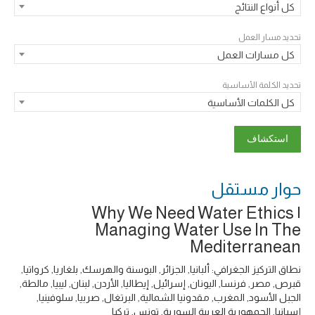
كل أنواع النتائج
تحديد مسار العمل
كل مسارات العمل
تحديد الكلمة الأساسية
كل الكلمات الأساسية
حوار ‎مستقل
Why We Need Water Ethics |
Managing Water Use In The
Mediterranean
نطاق التركيز الجغرافي: ألبانيا, الجزائر, البوسنة والهرسك, بلغاريا, كرواتيا,
قبرص, مصر, فرنسا, اليونان, إسرائيل, إيطاليا, الأردن, لبنان, ليبيا, مالطة,
الجبل الأسود, المغرب, مقدونيا الشمالية, البرتغال, صربيا, سلوفينيا,
إسبانيا, الجمهورية العربية السورية, تونس, تركيا