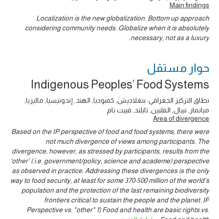
Main findings
Localization is the new globalization. Bottom up approach
considering community needs. Globalize when it is absolutely
necessary, not as a luxury.
حوار ‎مستقل
Indigenous Peoples’ Food Systems
نطاق التركيز الجغرافي: بنغلاديش, كمبوديا, الهند, إندونيسيا, ماليزيا,
ميانمار, نيبال, الفلبين, تايلند, فييت نام
Area of divergence
Based on the IP perspective of food and food systems, there were
not much divergence of views among participants. The
divergence, however, as stressed by participants, results from the
‘other’ ( i.e. government/policy, science and academe) perspective
as observed in practice. Addressing these divergences is the only
way to food security, at least for some 370-500 million of the world’s
population and the protection of the last remaining biodiversity
frontiers critical to sustain the people and the planet. IP
Perspective vs. "other" 1) Food and health are basic rights vs.