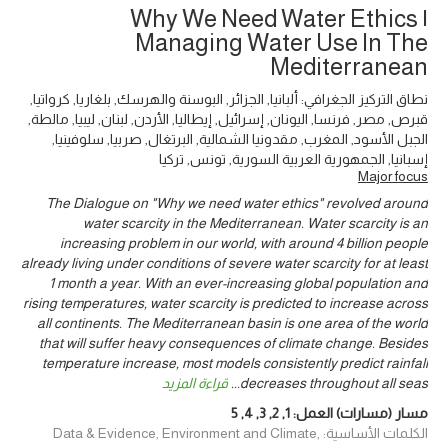
Why We Need Water Ethics |
Managing Water Use In The
Mediterranean
نطاق التركيز الجغرافي: ألبانيا, الجزائر, البوسنة والهرسك, بلغاريا, كرواتيا,
قبرص, مصر, فرنسا, اليونان, إسرائيل, إيطاليا, الأردن, لبنان, ليبيا, مالطة,
الجبل الأسود, المغرب, مقدونيا الشمالية, البرتغال, صربيا, سلوفينيا,
إسبانيا, الجمهورية العربية السورية, تونس, تركيا
Major focus
The Dialogue on "Why we need water ethics" revolved around
water scarcity in the Mediterranean. Water scarcity is an
increasing problem in our world, with around 4 billion people
already living under conditions of severe water scarcity for at least
1 month a year. With an ever-increasing global population and
rising temperatures, water scarcity is predicted to increase across
all continents. The Mediterranean basin is one area of the world
that will suffer heavy consequences of climate change. Besides
temperature increase, most models consistently predict rainfall
decreases throughout all seas
...
قراءة المزيد
مسار (مسارات) العمل:
1
,
2
,
3
,
4
,
5
الكلمات الأساسية: Data & Evidence, Environment and Climate,