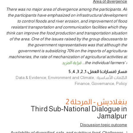
Area of divergence
There was no major area of divergence among the participants. All
the participants have emphasized on infrastructural development
to control floods and river erosion, and improvement of flood
resistant transportation and communication facilities which they
think can improve the food production and transportation situation
of the area. One of the issues raised by the group discussants to
the government representatives was that although the
government is subsidizing 70% on the imports of agricultural
machineries, the rate of mechanization of agricultural activities at
the individual farmers’ l
...
قراءة المزيد
مسار (مسارات) العمل:
1
,
2
,
3
,
4
,
5
الكلمات الأساسية: Data & Evidence, Environment and Climate,
Finance, Governance, Policy
بنغلاديش - المرحلة 2
Third Sub-National Dialogue in
Jamalpur
Discussion topic outcome
1: Availability of diversified, safe, and nutritious food: Challenges: