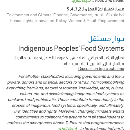
Food and health
...
قراءة المزيد
مسار (مسارات) العمل:
1
,
2
,
3
,
4
,
5
الكلمات الأساسية: Environment and Climate, Finance, Governance,
Human rights, Innovation, Policy, Women & Youth Empowerment
حوار ‎مستقل
Indigenous Peoples’ Food Systems
نطاق التركيز الجغرافي: بنغلاديش, كمبوديا, الهند, إندونيسيا, ماليزيا,
ميانمار, نيبال, الفلبين, تايلند, فييت نام
Discussion topic outcome
3. For all other stakeholders including governments and the
private, donors and financial sectors to refrain from commodifying
everything from land, natural resources, knowledge, labor, culture,
values, etc. and discriminating indigenous food systems as
backward and problematic. These contribute tremendously to the
erosion of indigenous food systems, specifically, and ultimately,
IPs’ identities and rights. Moreover, changing mindsets entails
commitments to collaborative actions from all stakeholders to
address the divergences above.  Ensure that programs/projects
to be implemented partly
...
قراءة المزيد