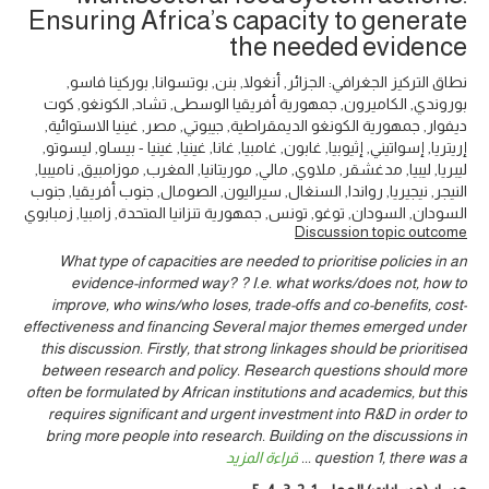
Ensuring Africa’s capacity to generate
the needed evidence
نطاق التركيز الجغرافي: الجزائر, أنغولا, بنن, بوتسوانا, بوركينا فاسو,
بوروندي, الكاميرون, جمهورية أفريقيا الوسطى, تشاد, الكونغو, كوت
ديفوار, جمهورية الكونغو الديمقراطية, جيبوتي, مصر, غينيا الاستوائية,
إريتريا, إسواتيني, إثيوبيا, غابون, غامبيا, غانا, غينيا, غينيا - بيساو, ليسوتو,
ليبريا, ليبيا, مدغشقر, ملاوي, مالي, موريتانيا, المغرب, موزامبيق, ناميبيا,
النيجر, نيجيريا, رواندا, السنغال, سيراليون, الصومال, جنوب أفريقيا, جنوب
السودان, السودان, توغو, تونس, جمهورية تنزانيا المتحدة, زامبيا, زمبابوي
Discussion topic outcome
What type of capacities are needed to prioritise policies in an
evidence-informed way? ? I.e. what works/does not, how to
improve, who wins/who loses, trade-offs and co-benefits, cost-
effectiveness and financing Several major themes emerged under
this discussion. Firstly, that strong linkages should be prioritised
between research and policy. Research questions should more
often be formulated by African institutions and academics, but this
requires significant and urgent investment into R&D in order to
bring more people into research. Building on the discussions in
question 1, there was a
...
قراءة المزيد