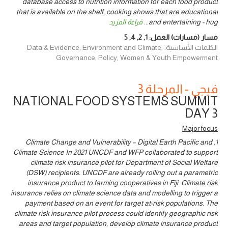
database access to nutrition information for each food product
that is available on the shelf, cooking shows that are educational
and entertaining - hug
...
قراءة المزيد
مسار (مسارات) العمل:
1
,
2
,
4
,
5
الكلمات الأساسية: Data & Evidence, Environment and Climate,
Governance, Policy, Women & Youth Empowerment
فيجي - المرحلة 3
NATIONAL FOOD SYSTEMS SUMMIT
DAY 3
Major focus
1. Climate Change and Vulnerability – Digital Earth Pacific and
Climate Science In 2021 UNCDF and WFP collaborated to support
climate risk insurance pilot for Department of Social Welfare
(DSW) recipients. UNCDF are already rolling out a parametric
insurance product to farming cooperatives in Fiji. Climate risk
insurance relies on climate science data and modelling to trigger a
payment based on an event for target at-risk populations. The
climate risk insurance pilot process could identify geographic risk
areas and target population, develop climate insurance product