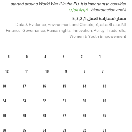
started around World War II in the EU. It is important to consider
bioprotection and it
...
قراءة المزيد
مسار (مسارات) العمل:
1
,
2
,
3
,
5
الكلمات الأساسية: Data & Evidence, Environment and Climate,
Finance, Governance, Human rights, Innovation, Policy, Trade-offs,
Women & Youth Empowerment
6
5
4
3
2
1
12
11
10
9
8
7
18
17
16
15
14
13
24
23
22
21
20
19
30
29
28
27
26
25
36
35
34
33
32
31