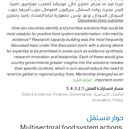
ليبريا, ليبيا, مدغشقر, ملاوي, مالي, موريتانيا, المغرب, موزامبيق, ناميبيا,
النيجر, نيجيريا, رواندا, السنغال, سيراليون, الصومال, جنوب أفريقيا, جنوب
السودان, السودان, توغو, تونس, جمهورية تنزانيا المتحدة, زامبيا, زمبابوي
Discussion topic outcome
How can countries identify and prioritize solutions that could be
most catalytic for positive food system transformation, informed by
evidence? Research capacity building was the most frequently
discussed topic under this discussion point, with a strong desire
for expertise to be prioritised in areas such as evidence synthesis,
research innovation and leadership. Each of these would give
country governments greater insights into the solutions needed
their specific contexts, which in turn would reduce the need to
revert to global or regional policy fixes. Mentorship emerged as an
important comm
...
قراءة المزيد
مسار (مسارات) العمل:
1
,
2
,
3
,
4
,
5
الكلمات الأساسية: Data & Evidence, Finance, Governance,
Innovation, Policy
حوار ‎مستقل
Multisectoral food system actions: