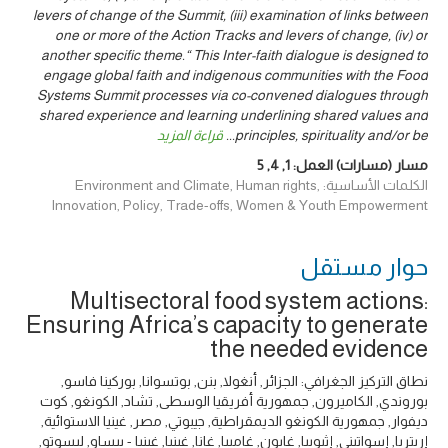
levers of change of the Summit, (iii) examination of links between
one or more of the Action Tracks and levers of change, (iv) or
another specific theme.“ This Inter-faith dialogue is designed to
engage global faith and indigenous communities with the Food
Systems Summit processes via co-convened dialogues through
shared experience and learning underlining shared values and
principles, spirituality and/or be
...
قراءة المزيد
مسار (مسارات) العمل:
1
,
4
,
5
الكلمات الأساسية: Environment and Climate, Human rights,
Innovation, Policy, Trade-offs, Women & Youth Empowerment
حوار ‎مستقل
Multisectoral food system actions:
Ensuring Africa’s capacity to generate
the needed evidence
نطاق التركيز الجغرافي: الجزائر, أنغولا, بنن, بوتسوانا, بوركينا فاسو,
بوروندي, الكاميرون, جمهورية أفريقيا الوسطى, تشاد, الكونغو, كوت
ديفوار, جمهورية الكونغو الديمقراطية, جيبوتي, مصر, غينيا الاستوائية,
إريتريا, إسواتيني, إثيوبيا, غابون, غامبيا, غانا, غينيا, غينيا - بيساو, ليسوتو,