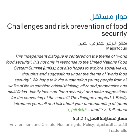
حوار ‎مستقل
Challenges and risk prevention of food
security
نطاق التركيز الجغرافي: الصين
Major focus
This independent dialogue is centered on the theme of "world
food security". It is not only in response to the United Nations Food
System Summit (unfss), but also hopes to explore social views,
thoughts and suggestions under the theme of "world food
security". We hope to invite outstanding young people from all
walks of life to combine critical thinking, all-round perspective and
multi fields, Jointly focus on "food security" and make suggestions
for the convening of the summit! The dialogue adopted: 1. Briefly
introduce yourself and talk about your understanding of "good
food"? 2. Talk about
...
قراءة المزيد
مسار (مسارات) العمل:
1
,
2
,
3
,
5
الكلمات الأساسية: Environment and Climate, Human rights, Policy,
Trade-offs