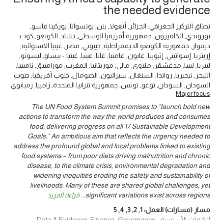
the needed evidence
نطاق التركيز الجغرافي: الجزائر, أنغولا, بنن, بوتسوانا, بوركينا فاسو,
بوروندي, الكاميرون, جمهورية أفريقيا الوسطى, تشاد, الكونغو, كوت
ديفوار, جمهورية الكونغو الديمقراطية, جيبوتي, مصر, غينيا الاستوائية,
إريتريا, إسواتيني, إثيوبيا, غابون, غامبيا, غانا, غينيا, غينيا - بيساو, ليسوتو,
ليبريا, ليبيا, مدغشقر, ملاوي, مالي, موريتانيا, المغرب, موزامبيق, ناميبيا,
النيجر, نيجيريا, رواندا, السنغال, سيراليون, الصومال, جنوب أفريقيا, جنوب
السودان, السودان, توغو, تونس, جمهورية تنزانيا المتحدة, زامبيا, زمبابوي
Major focus
The UN Food System Summit promises to “launch bold new
actions to transform the way the world produces and consumes
food, delivering progress on all 17 Sustainable Development
Goals.” An ambitious aim that reflects the urgency needed to
address the profound global and local problems linked to existing
food systems – from poor diets driving malnutrition and chronic
disease, to the climate crisis, environmental degradation and
widening inequities eroding the safety and sustainability of
livelihoods. Many of these are shared global challenges, yet
significant variations exist across regions
...
قراءة المزيد
مسار (مسارات) العمل:
1
,
2
,
3
,
4
,
5
الكلمات الأساسية: Data & Evidence, Finance, Governance,