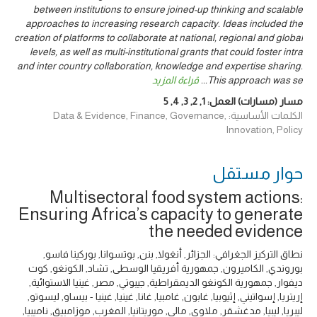
between institutions to ensure joined-up thinking and scalable
approaches to increasing research capacity. Ideas included the
creation of platforms to collaborate at national, regional and global
levels, as well as multi-institutional grants that could foster intra
and inter country collaboration, knowledge and expertise sharing.
This approach was se
...
قراءة المزيد
مسار (مسارات) العمل:
1
,
2
,
3
,
4
,
5
الكلمات الأساسية: Data & Evidence, Finance, Governance,
Innovation, Policy
حوار ‎مستقل
Multisectoral food system actions:
Ensuring Africa’s capacity to generate
the needed evidence
نطاق التركيز الجغرافي: الجزائر, أنغولا, بنن, بوتسوانا, بوركينا فاسو,
بوروندي, الكاميرون, جمهورية أفريقيا الوسطى, تشاد, الكونغو, كوت
ديفوار, جمهورية الكونغو الديمقراطية, جيبوتي, مصر, غينيا الاستوائية,
إريتريا, إسواتيني, إثيوبيا, غابون, غامبيا, غانا, غينيا, غينيا - بيساو, ليسوتو,
ليبريا, ليبيا, مدغشقر, ملاوي, مالي, موريتانيا, المغرب, موزامبيق, ناميبيا,