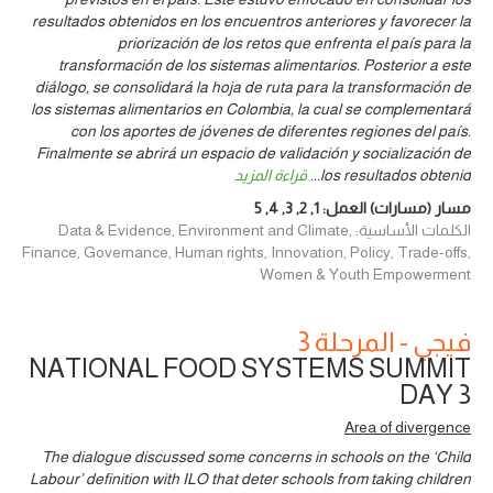
resultados obtenidos en los encuentros anteriores y favorecer la
priorización de los retos que enfrenta el país para la
transformación de los sistemas alimentarios. Posterior a este
diálogo, se consolidará la hoja de ruta para la transformación de
los sistemas alimentarios en Colombia, la cual se complementará
con los aportes de jóvenes de diferentes regiones del país.
Finalmente se abrirá un espacio de validación y socialización de
los resultados obtenid
...
قراءة المزيد
مسار (مسارات) العمل:
1
,
2
,
3
,
4
,
5
الكلمات الأساسية: Data & Evidence, Environment and Climate,
Finance, Governance, Human rights, Innovation, Policy, Trade-offs,
Women & Youth Empowerment
فيجي - المرحلة 3
NATIONAL FOOD SYSTEMS SUMMIT
DAY 3
Area of divergence
The dialogue discussed some concerns in schools on the ‘Child
Labour’ definition with ILO that deter schools from taking children