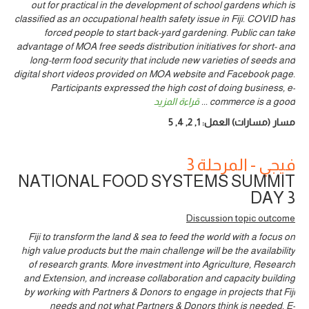
out for practical in the development of school gardens which is
classified as an occupational health safety issue in Fiji. COVID has
forced people to start back-yard gardening. Public can take
advantage of MOA free seeds distribution initiatives for short- and
long-term food security that include new varieties of seeds and
digital short videos provided on MOA website and Facebook page.
Participants expressed the high cost of doing business, e-
commerce is a good
...
قراءة المزيد
مسار (مسارات) العمل:
1
,
2
,
4
,
5
فيجي - المرحلة 3
NATIONAL FOOD SYSTEMS SUMMIT
DAY 3
Discussion topic outcome
Fiji to transform the land & sea to feed the world with a focus on
high value products but the main challenge will be the availability
of research grants. More investment into Agriculture, Research
and Extension, and increase collaboration and capacity building
by working with Partners & Donors to engage in projects that Fiji
needs and not what Partners & Donors think is needed. E-