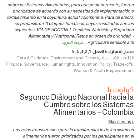
sobre los Sistemas Alimentarios, para que posteriormente, fueran
priorizados de acuerdo con su necesidad de implementación o
fortalecimiento en la coyuntura actual colombiana. Para tal efecto,
se propusieron 11 bloques temáticos, cuyos resultados son los
siguientes: VÍA DE ACCIÓN 1: Temática: Nutrición y Seguridad
Alimentaria y Nutricional Retos en orden de prioridad: •
Agricultura sensible a la
...
قراءة المزيد
مسار (مسارات) العمل:
1
,
2
,
3
,
4
,
5
الكلمات الأساسية: Data & Evidence, Environment and Climate,
Finance, Governance, Human rights, Innovation, Policy, Trade-offs,
Women & Youth Empowerment
كولومبيا
Segundo Diálogo Nacional hacia la
Cumbre sobre los Sistemas
Alimentarios – Colombia
Main findings
Los retos transversales para la transformación de los sistemas
alimentarios fueron priorizados por los participantes en el