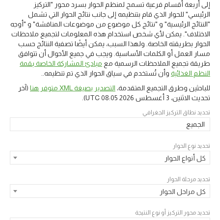
إلى أربعة أقسام فرعية تسمح لمنظم الحوار بسرد محور "التركيز
الرئيسي" للحوار الذي قام بتنظيمه إلى جانب نتائج الحوار التي تشمل
"النتائج الرئيسية" و "نتائج كل موضوع من موضوعات المناقشة" و "أوجه
الاختلاف". يمكن لأي شخص استخدام هذه المعلومات لتجميع ملاحظات
الحوار بطريقته الخاصة. ولهذا السبب، يمكن أيضًا تصفية النتائج حسب
مسار العمل أو الكلمات الأساسية. ويجب في جميع الأحوال أن تتوافق
طريقة تجميع الملاحظات الرسمية مع
مبادئ المشاركة الخاصة بقمة
النظم الغذائية
وأن تُستخدم في سياق الحوار الذي تم تنظيمه..
للباحثين وطرق التجميع المتقدمة،
التصدير بصيغة XML متوفر هنا
(آخر
تحديث
الاثنين، 3 أغسطس 2026 08:05 UTC
).
تحديد نطاق التركيز الجغرافي
الجميع
تحديد نوع الحوار
كل أنواع الحوار
تحديد مرحلة الحوار
كل مراحل الحوار
تحديد محور التركيز أو نوع النتيجة