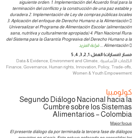
siguiente orden: 1. Implementación del Acuerdo final para la
terminación del conflicto y la construcción de una paz estable y
duradera 2. Implementación de Ley de compras públicas locales
3. Aplicación del enfoque de Derecho Humano a la Alimentación 
Universalizar el Programa de Alimentación Escolar (alimentación
sana, nutritiva y culturalmente apropiada) 4. Plan Nacional Rural
del Sistema para la Garantía Progresiva del Derecho Humano a la
Alimentación 
...
قراءة المزيد
مسار (مسارات) العمل:
1
,
2
,
3
,
4
,
5
الكلمات الأساسية: Data & Evidence, Environment and Climate,
Finance, Governance, Human rights, Innovation, Policy, Trade-offs,
Women & Youth Empowerment
كولومبيا
Segundo Diálogo Nacional hacia la
Cumbre sobre los Sistemas
Alimentarios – Colombia
Major focus
El presente diálogo da por terminada la tercera fase de diálogos
previstos en el país. Este estuvo enfocado en consolidar los