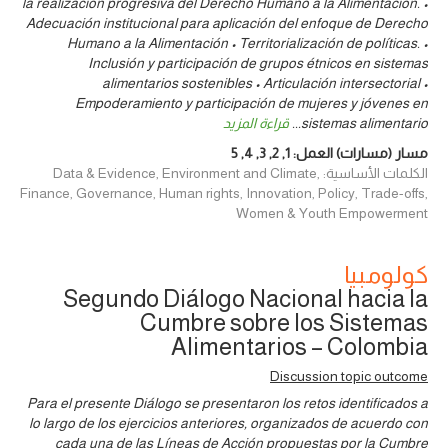
la realización progresiva del Derecho Humano a la Alimentación. •
Adecuación institucional para aplicación del enfoque de Derecho
Humano a la Alimentación • Territorialización de políticas. •
Inclusión y participación de grupos étnicos en sistemas
alimentarios sostenibles • Articulación intersectorial •
Empoderamiento y participación de mujeres y jóvenes en
sistemas alimentario
...
قراءة المزيد
مسار (مسارات) العمل:
1
,
2
,
3
,
4
,
5
الكلمات الأساسية: Data & Evidence, Environment and Climate,
Finance, Governance, Human rights, Innovation, Policy, Trade-offs,
Women & Youth Empowerment
كولومبيا
Segundo Diálogo Nacional hacia la
Cumbre sobre los Sistemas
Alimentarios – Colombia
Discussion topic outcome
Para el presente Diálogo se presentaron los retos identificados a
lo largo de los ejercicios anteriores, organizados de acuerdo con
cada una de las Líneas de Acción propuestas por la Cumbre