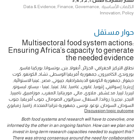
مسار (مسارات) العمل:
1
,
2
,
3
,
4
,
5
الكلمات الأساسية: Data & Evidence, Finance, Governance,
Innovation, Policy
حوار ‎مستقل
Multisectoral food system actions:
Ensuring Africa’s capacity to generate
the needed evidence
نطاق التركيز الجغرافي: الجزائر, أنغولا, بنن, بوتسوانا, بوركينا فاسو,
بوروندي, الكاميرون, جمهورية أفريقيا الوسطى, تشاد, الكونغو, كوت
ديفوار, جمهورية الكونغو الديمقراطية, جيبوتي, مصر, غينيا الاستوائية,
إريتريا, إسواتيني, إثيوبيا, غابون, غامبيا, غانا, غينيا, غينيا - بيساو, ليسوتو,
ليبريا, ليبيا, مدغشقر, ملاوي, مالي, موريتانيا, المغرب, موزامبيق, ناميبيا,
النيجر, نيجيريا, رواندا, السنغال, سيراليون, الصومال, جنوب أفريقيا, جنوب
السودان, السودان, توغو, تونس, جمهورية تنزانيا المتحدة, زامبيا, زمبابوي
Discussion topic outcome
Both food systems and research will have to coevolve, one
informed by the other in an ongoing fashion. How can we plan and
invest in long-term research capacities needed to support this?
There was strong consensus around the need for collaboration