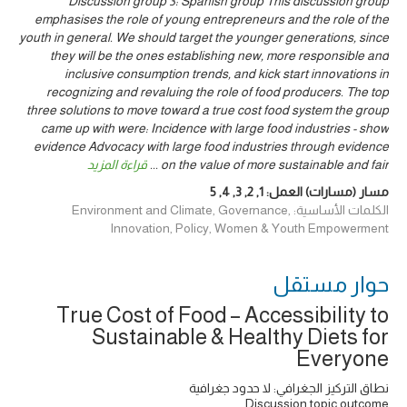
Discussion group 3: Spanish group This discussion group
emphasises the role of young entrepreneurs and the role of the
youth in general. We should target the younger generations, since
they will be the ones establishing new, more responsible and
inclusive consumption trends, and kick start innovations in
recognizing and revaluing the role of food producers. The top
three solutions to move toward a true cost food system the group
came up with were: Incidence with large food industries - show
evidence Advocacy with large food industries through evidence
قراءة المزيد
...
on the value of more sustainable and fair
5
,
4
,
3
,
2
,
1
مسار (مسارات) العمل:
الكلمات الأساسية: Environment and Climate, Governance,
Innovation, Policy, Women & Youth Empowerment
حوار ‎مستقل
True Cost of Food – Accessibility to
Sustainable & Healthy Diets for
Everyone
نطاق التركيز الجغرافي: لا حدود جغرافية
Discussion topic outcome