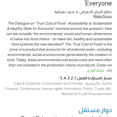
Everyone
نطاق التركيز الجغرافي: لا حدود جغرافية
Major focus
The Dialogue on “True Cost of Food - Accessibility to Sustainable
& Healthy Diets for Everyone” revolved around the question: How
can we consider the environmental, social and human dimensions
of value into food chains -- to make fair, healthy and sustainable
food systems the new standard? The ‘True Cost of Food’ is the
price of a product that accounts for all external costs—including
environmental, social and economic-generated by the creation of
food. Today, these environmental and social costs are more often
than not included in the production chains of products. Costs not
قراءة المزيد
...
inc
5
,
4
,
3
,
2
,
1
مسار (مسارات) العمل:
الكلمات الأساسية: Data & Evidence, Environment and Climate,
Finance, Governance, Human rights, Innovation, Policy, Trade-offs,
Women & Youth Empowerment
حوار ‎مستقل