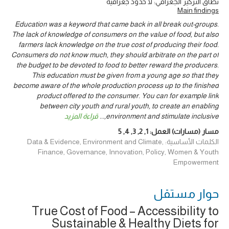
نطاق التركيز الجغرافي: لا حدود جغرافية
Main findings
Education was a keyword that came back in all break out-groups.
The lack of knowledge of consumers on the value of food, but also
farmers lack knowledge on the true cost of producing their food.
Consumers do not know much, they should arbitrate on the part of
the budget to be devoted to food to better reward the producers.
This education must be given from a young age so that they
become aware of the whole production process up to the finished
product offered to the consumer. You can for example link
between city youth and rural youth, to create an enabling
قراءة المزيد
...
environment and stimulate inclusive,
5
,
4
,
3
,
2
,
1
مسار (مسارات) العمل:
الكلمات الأساسية: Data & Evidence, Environment and Climate,
Finance, Governance, Innovation, Policy, Women & Youth
Empowerment
حوار ‎مستقل
True Cost of Food – Accessibility to
Sustainable & Healthy Diets for