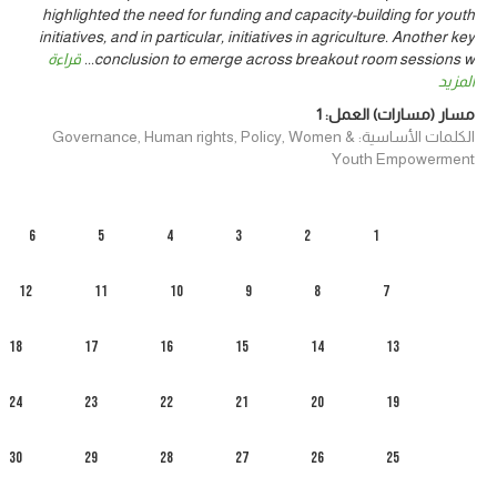
highlighted the need for funding and capacity-building for youth
initiatives, and in particular, initiatives in agriculture. Another key
قراءة
...
conclusion to emerge across breakout room sessions w
المزيد
1
مسار (مسارات) العمل:
الكلمات الأساسية: Governance, Human rights, Policy, Women &
Youth Empowerment
6
5
4
3
2
1
12
11
10
9
8
7
18
17
16
15
14
13
24
23
22
21
20
19
30
29
28
27
26
25