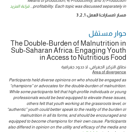
Means of production; 4) Productivity; and 5) Production
قراءة المزيد
...
profitability. Each topic was discussed separately in
3
,
2
,
1
مسار (مسارات) العمل:
حوار ‎مستقل
The Double-Burden of Malnutrition in
Sub-Saharan Africa: Engaging Youth
in Access to Nutritious Food
نطاق التركيز الجغرافي: لا حدود جغرافية
Area of divergence
Participants held diverse opinions on who should be engaged as
“champions” or advocates for the double-burden of malnutrition.
While some participants felt that high-profile individuals or young
professionals would be best equipped to elevate these issues,
others felt that youth working at the grassroots level, or
“authentic” youth could better speak to the reality of the burden of
malnutrition in all its forms, and should be encouraged and
equipped to become champions for their own cause. Participants
also differed in opinion on the utility and efficacy of the media and