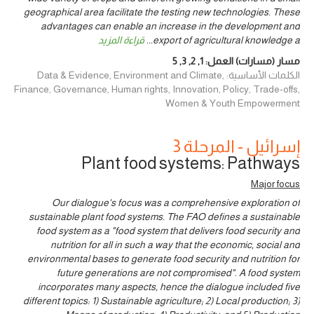
geographical area facilitate the testing new technologies. These
advantages can enable an increase in the development and
قراءة المزيد
...
export of agricultural knowledge a
5
,
3
,
2
,
1
مسار (مسارات) العمل:
الكلمات الأساسية: Data & Evidence, Environment and Climate,
Finance, Governance, Human rights, Innovation, Policy, Trade-offs,
Women & Youth Empowerment
إسرائيل - المرحلة 3
Plant food systems: Pathways
Major focus
Our dialogue's focus was a comprehensive exploration of
sustainable plant food systems. The FAO defines a sustainable
food system as a "food system that delivers food security and
nutrition for all in such a way that the economic, social and
environmental bases to generate food security and nutrition for
future generations are not compromised". A food system
incorporates many aspects, hence the dialogue included five
different topics: 1) Sustainable agriculture; 2) Local production; 3)