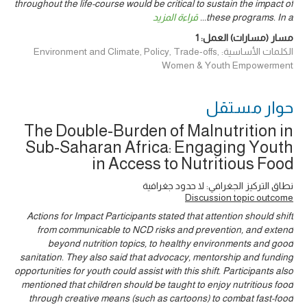
throughout the life-course would be critical to sustain the impact of
قراءة المزيد
...
these programs. In a
1
مسار (مسارات) العمل:
الكلمات الأساسية: Environment and Climate, Policy, Trade-offs,
Women & Youth Empowerment
حوار ‎مستقل
The Double-Burden of Malnutrition in
Sub-Saharan Africa: Engaging Youth
in Access to Nutritious Food
نطاق التركيز الجغرافي: لا حدود جغرافية
Discussion topic outcome
Actions for Impact Participants stated that attention should shift
from communicable to NCD risks and prevention, and extend
beyond nutrition topics, to healthy environments and good
sanitation. They also said that advocacy, mentorship and funding
opportunities for youth could assist with this shift. Participants also
mentioned that children should be taught to enjoy nutritious food
through creative means (such as cartoons) to combat fast-food