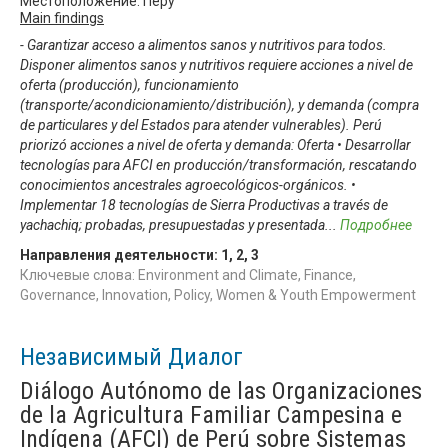
Местоположение: Перу
Main findings
- Garantizar acceso a alimentos sanos y nutritivos para todos.
Disponer alimentos sanos y nutritivos requiere acciones a nivel de
oferta (producción), funcionamiento
(transporte/acondicionamiento/distribución), y demanda (compra
de particulares y del Estados para atender vulnerables). Perú
priorizó acciones a nivel de oferta y demanda: Oferta • Desarrollar
tecnologías para AFCI en producción/transformación, rescatando
conocimientos ancestrales agroecológicos-orgánicos. •
Implementar 18 tecnologías de Sierra Productivas a través de
yachachiq; probadas, presupuestadas y presentada
...
Подробнее
Направления деятельности:
1
,
2
,
3
Ключевые слова: Environment and Climate, Finance,
Governance, Innovation, Policy, Women & Youth Empowerment
Независимый Диалог
Diálogo Autónomo de las Organizaciones
de la Agricultura Familiar Campesina e
Indígena (AFCI) de Perú sobre Sistemas