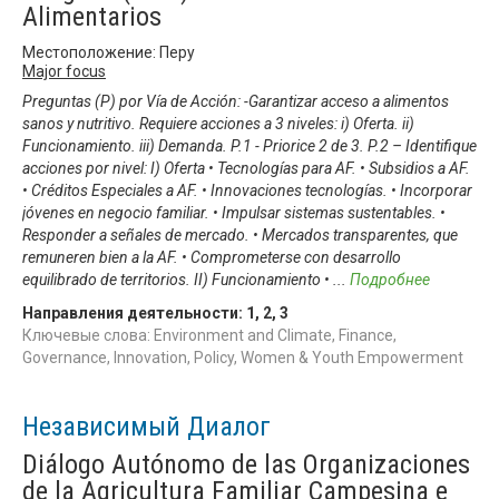
Alimentarios
Местоположение: Перу
Major focus
Preguntas (P) por Vía de Acción: -Garantizar acceso a alimentos
sanos y nutritivo. Requiere acciones a 3 niveles: i) Oferta. ii)
Funcionamiento. iii) Demanda. P.1 - Priorice 2 de 3. P.2 – Identifique
acciones por nivel: I) Oferta • Tecnologías para AF. • Subsidios a AF.
• Créditos Especiales a AF. • Innovaciones tecnologías. • Incorporar
jóvenes en negocio familiar. • Impulsar sistemas sustentables. •
Responder a señales de mercado. • Mercados transparentes, que
remuneren bien a la AF. • Comprometerse con desarrollo
equilibrado de territorios. II) Funcionamiento •
...
Подробнее
Направления деятельности:
1
,
2
,
3
Ключевые слова: Environment and Climate, Finance,
Governance, Innovation, Policy, Women & Youth Empowerment
Независимый Диалог
Diálogo Autónomo de las Organizaciones
de la Agricultura Familiar Campesina e