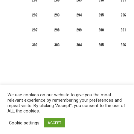
287
288
289
290
291
292
293
294
295
296
297
298
299
300
301
302
303
304
305
306
We use cookies on our website to give you the most
relevant experience by remembering your preferences and
repeat visits. By clicking “Accept”, you consent to the use of
ALL the cookies.
العربية
English
Français
Русский
Español
Cookie settings
ACCEPT
Privacy policy
&
Terms of Use