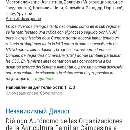
Местоположение: Аргентина, Боливия (Многонациональное
Государство), Бразилия, Чили, Колумбия, Эквадор, Парагвай,
Перу, Уругвай
Area of divergence
En los diversos diálogos tanto nacionales como en el sub regional
se ha manifestado una crítica con el proceso seguido por NNUU
para la organización de la Cumbre donde debería haber tenido un
rol más protagónico tanto la FAO como órgano especializado de
NNUU para la alimentación y la agricultura, así como también
Consejo de Seguridad Alimentaria (CSA) donde también participan
las OSC. En la misma línea contar con una convocatoria a los
distintos actores del Sistema Alimentario, para una amplia discusión
sobre su estado de situación y la elaboración de propuestas de
mejora, que c
...
Подробнее
Направления деятельности:
1
,
2
,
3
Ключевые слова: Governance
Независимый Диалог
Diálogo Autónomo de las Organizaciones
de la Agricultura Familiar Campesina e