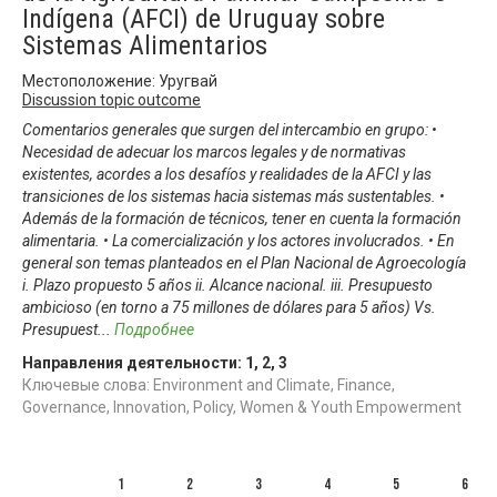
Indígena (AFCI) de Uruguay sobre
Sistemas Alimentarios
Местоположение: Уругвай
Discussion topic outcome
Comentarios generales que surgen del intercambio en grupo: •
Necesidad de adecuar los marcos legales y de normativas
existentes, acordes a los desafíos y realidades de la AFCI y las
transiciones de los sistemas hacia sistemas más sustentables. •
Además de la formación de técnicos, tener en cuenta la formación
alimentaria. • La comercialización y los actores involucrados. • En
general son temas planteados en el Plan Nacional de Agroecología
i. Plazo propuesto 5 años ii. Alcance nacional. iii. Presupuesto
ambicioso (en torno a 75 millones de dólares para 5 años) Vs.
Presupuest
...
Подробнее
Направления деятельности:
1
,
2
,
3
Ключевые слова: Environment and Climate, Finance,
Governance, Innovation, Policy, Women & Youth Empowerment
1
2
3
4
5
6