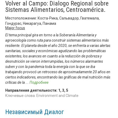
Volver al Campo: Dialogo Regional sobre
Sistemas Alimentarios, Centroamérica.
Местоположение: Коста-Рика, Сальвадор, Гватемала,
Гондурас, Никарагуа, Панама
Major focus
El tema principal gira en torno a la Soberanía Alimentaria y
agroecología como ruta para construir sistemas alimentarios más
resiliente. El planeta desde el año 2020, se enfrenta a varias alertas
sanitarias, sociales y económicas agudizando las problemáticas
existentes; los avances en cuanto a la reducción de pobreza y
desnutrición se vieron interrumpidas, los números alarmantes
suben y con la pandemia toda la energía con la que se iba
trabajando provocó un retroceso de aproximadamente 20 años en
ciertos indicadores, encontrando las gráficas de mal nutrición más
críticas de la
...
Подробнее
Направления деятельности:
1
,
3
,
5
Ключевые слова: Environment and Climate
Независимый Диалог