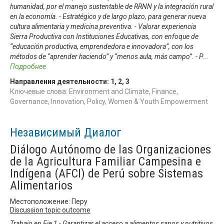
humanidad, por el manejo sustentable de RRNN y la integración rural
en la economía. - Estratégico y de largo plazo, para generar nueva
cultura alimentaria y medicina preventiva. - Valorar experiencia
Sierra Productiva con Instituciones Educativas, con enfoque de
“educación productiva, emprendedora e innovadora”, con los
métodos de “aprender haciendo” y “menos aula, más campo”. - P
...
Подробнее
Направления деятельности:
1
,
2
,
3
Ключевые слова: Environment and Climate, Finance,
Governance, Innovation, Policy, Women & Youth Empowerment
Независимый Диалог
Diálogo Autónomo de las Organizaciones
de la Agricultura Familiar Campesina e
Indígena (AFCI) de Perú sobre Sistemas
Alimentarios
Местоположение: Перу
Discussion topic outcome
Trabajo en Eje 1 - Garantizar el acceso a alimentos sanos y nutritivos