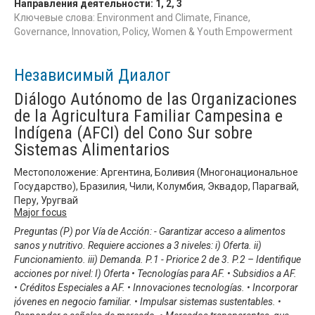
Направления деятельности:
1
,
2
,
3
Ключевые слова: Environment and Climate, Finance,
Governance, Innovation, Policy, Women & Youth Empowerment
Независимый Диалог
Diálogo Autónomo de las Organizaciones
de la Agricultura Familiar Campesina e
Indígena (AFCI) del Cono Sur sobre
Sistemas Alimentarios
Местоположение: Аргентина, Боливия (Многонациональное
Государство), Бразилия, Чили, Колумбия, Эквадор, Парагвай,
Перу, Уругвай
Major focus
Preguntas (P) por Vía de Acción: - Garantizar acceso a alimentos
sanos y nutritivo. Requiere acciones a 3 niveles: i) Oferta. ii)
Funcionamiento. iii) Demanda. P.1 - Priorice 2 de 3. P.2 – Identifique
acciones por nivel: I) Oferta • Tecnologías para AF. • Subsidios a AF.
• Créditos Especiales a AF. • Innovaciones tecnologías. • Incorporar
jóvenes en negocio familiar. • Impulsar sistemas sustentables. •