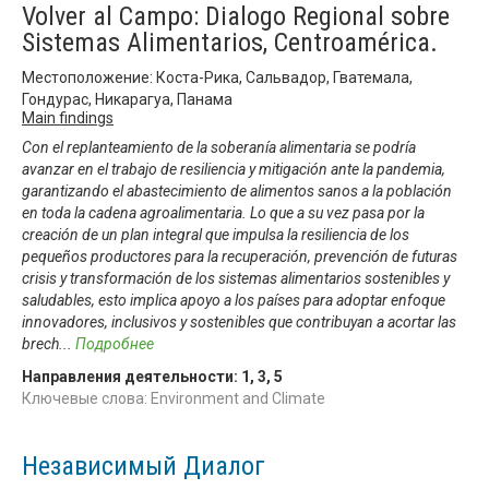
Volver al Campo: Dialogo Regional sobre
Sistemas Alimentarios, Centroamérica.
Местоположение: Коста-Рика, Сальвадор, Гватемала,
Гондурас, Никарагуа, Панама
Main findings
Con el replanteamiento de la soberanía alimentaria se podría
avanzar en el trabajo de resiliencia y mitigación ante la pandemia,
garantizando el abastecimiento de alimentos sanos a la población
en toda la cadena agroalimentaria. Lo que a su vez pasa por la
creación de un plan integral que impulsa la resiliencia de los
pequeños productores para la recuperación, prevención de futuras
crisis y transformación de los sistemas alimentarios sostenibles y
saludables, esto implica apoyo a los países para adoptar enfoque
innovadores, inclusivos y sostenibles que contribuyan a acortar las
brech
...
Подробнее
Направления деятельности:
1
,
3
,
5
Ключевые слова: Environment and Climate
Независимый Диалог