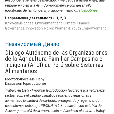
Responder a señales de mercado. • Mercados transparentes, que
remuneren bien a la AF. • Comprometerse con desarrollo
equilibrado de territorios. II) Funcionamiento •
...
Подробнее
Направления деятельности:
1
,
2
,
3
Ключевые слова: Environment and Climate, Finance,
Governance, Innovation, Policy, Women & Youth Empowerment
Независимый Диалог
Diálogo Autónomo de las Organizaciones
de la Agricultura Familiar Campesina e
Indígena (AFCI) de Perú sobre Sistemas
Alimentarios
Местоположение: Перу
Discussion topic outcome
Trabajo en Eje 3 - Impulsar la producción favorable a la naturaleza
(actuar sobre el cambio climático rediciendo emisiones y
aumentado la captura de carbono, protegiendo y regenerando
ecosistemas críticos). PREGUNTA 1 En relación con esta Vía de
Acción, y más allá de la priorización señalada en plenaria, el trabajo