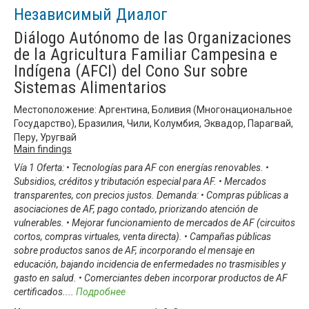
Независимый Диалог
Diálogo Autónomo de las Organizaciones
de la Agricultura Familiar Campesina e
Indígena (AFCI) del Cono Sur sobre
Sistemas Alimentarios
Местоположение: Аргентина, Боливия (Многонациональное
Государство), Бразилия, Чили, Колумбия, Эквадор, Парагвай,
Перу, Уругвай
Main findings
Vía 1 Oferta: • Tecnologías para AF con energías renovables. •
Subsidios, créditos y tributación especial para AF. • Mercados
transparentes, con precios justos. Demanda: • Compras públicas a
asociaciones de AF, pago contado, priorizando atención de
vulnerables. • Mejorar funcionamiento de mercados de AF (circuitos
cortos, compras virtuales, venta directa). • Campañas públicas
sobre productos sanos de AF, incorporando el mensaje en
educación, bajando incidencia de enfermedades no trasmisibles y
gasto en salud. • Comerciantes deben incorporar productos de AF
certificados.
...
Подробнее