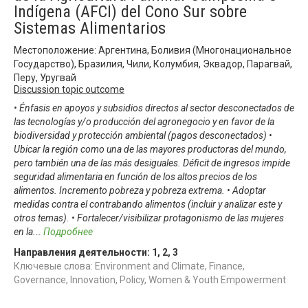
Indígena (AFCI) del Cono Sur sobre
Sistemas Alimentarios
Местоположение: Аргентина, Боливия (Многонациональное
Государство), Бразилия, Чили, Колумбия, Эквадор, Парагвай,
Перу, Уругвай
Discussion topic outcome
• Énfasis en apoyos y subsidios directos al sector desconectados de
las tecnologías y/o producción del agronegocio y en favor de la
biodiversidad y protección ambiental (pagos desconectados) •
Ubicar la región como una de las mayores productoras del mundo,
pero también una de las más desiguales. Déficit de ingresos impide
seguridad alimentaria en función de los altos precios de los
alimentos. Incremento pobreza y pobreza extrema. • Adoptar
medidas contra el contrabando alimentos (incluir y analizar este y
otros temas). • Fortalecer/visibilizar protagonismo de las mujeres
en la
...
Подробнее
Направления деятельности:
1
,
2
,
3
Ключевые слова: Environment and Climate, Finance,
Governance, Innovation, Policy, Women & Youth Empowerment