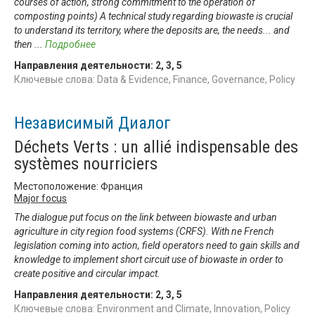
courses of action, strong commitment to the operation of
composting points) A technical study regarding biowaste is crucial
to understand its territory, where the deposits are, the needs... and
then
...
Подробнее
Направления деятельности:
2
,
3
,
5
Ключевые слова: Data & Evidence, Finance, Governance, Policy
Независимый Диалог
Déchets Verts : un allié indispensable des
systèmes nourriciers
Местоположение: Франция
Major focus
The dialogue put focus on the link between biowaste and urban
agriculture in city region food systems (CRFS). With ne French
legislation coming into action, field operators need to gain skills and
knowledge to implement short circuit use of biowaste in order to
create positive and circular impact.
Направления деятельности:
2
,
3
,
5
Ключевые слова: Environment and Climate, Innovation, Policy