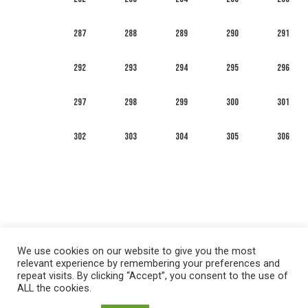
287
288
289
290
291
292
293
294
295
296
297
298
299
300
301
302
303
304
305
306
We use cookies on our website to give you the most
relevant experience by remembering your preferences and
repeat visits. By clicking “Accept”, you consent to the use of
ALL the cookies.
العربية
English
Français
Русский
Español