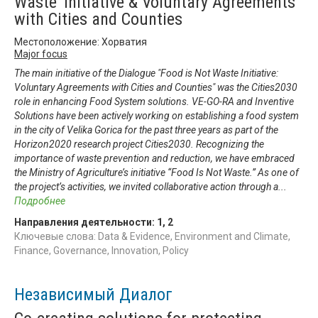
Waste’ Initiative & Voluntary Agreements
with Cities and Counties
Местоположение: Хорватия
Major focus
The main initiative of the Dialogue "Food is Not Waste Initiative:
Voluntary Agreements with Cities and Counties" was the Cities2030
role in enhancing Food System solutions. VE-GO-RA and Inventive
Solutions have been actively working on establishing a food system
in the city of Velika Gorica for the past three years as part of the
Horizon2020 research project Cities2030. Recognizing the
importance of waste prevention and reduction, we have embraced
the Ministry of Agriculture’s initiative “Food Is Not Waste.” As one of
the project’s activities, we invited collaborative action through a
...
Подробнее
Направления деятельности:
1
,
2
Ключевые слова: Data & Evidence, Environment and Climate,
Finance, Governance, Innovation, Policy
Независимый Диалог