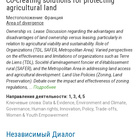
Co-creating solutions for protecting
agricultural land
Местоположение: Франция
Area of divergence
Ownership vs. Lease: Discussion regarding the advantages and
disadvantages of land ownership versus leasing, particularly in
relation to agricultural viability and sustainability. Role of
Organizations (TDL, SAFER, Metropolitan Area): Varied perspectives
on the effectiveness and limitations of organizations such as Terre
de Liens (TDL), Société d'aménagement foncier et d'établissement
rural (SAFER), and the Metropolitan Area in addressing land access
and agricultural development. Land Use Policies (Zoning, Land
Preservation): Debate over the impact and effectiveness of zoning
regulations,
...
Подробнее
Направления деятельности:
1
,
3
,
4
,
5
Ключевые слова: Data & Evidence, Environment and Climate,
Governance, Human rights, Innovation, Policy, Trade-offs,
Women & Youth Empowerment
Независимый Диалог