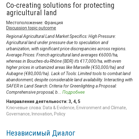
Co-creating solutions for protecting
agricultural land
Местоположение: Франция
Discussion topic outcome
Regional Agricultural Land Market Specifics: High Pressure:
Agricultural land under pressure due to speculation and
urbanization, with significant price discrepancies across regions.
Average Prices: French agricultural land averages €6000/ha,
whereas in Bouches-du-Rhône (BDR) it's €17,000/ha, with even
higher prices in urbanized areas like Marseille (€50,000/ha) and
Aubagne (€80,000/ha). Lack of Tools: Limited tools to combat land
abandonment, despite considerable land availability. Interacting with
SAFER in Land Search: Criteria for Greenlighting a Proposal:
Comprehensive proposal, b
...
Подробнее
Направления деятельности:
3
,
4
,
5
Ключевые слова: Data & Evidence, Environment and Climate,
Governance, Innovation, Policy
Независимый Диалог