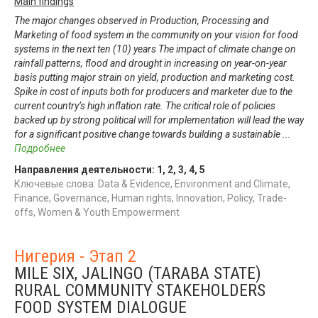
Main findings
The major changes observed in Production, Processing and
Marketing of food system in the community on your vision for food
systems in the next ten (10) years The impact of climate change on
rainfall patterns, flood and drought in increasing on year-on-year
basis putting major strain on yield, production and marketing cost.
Spike in cost of inputs both for producers and marketer due to the
current country’s high inflation rate. The critical role of policies
backed up by strong political will for implementation will lead the way
for a significant positive change towards building a sustainable
...
Подробнее
Направления деятельности:
1
,
2
,
3
,
4
,
5
Ключевые слова: Data & Evidence, Environment and Climate,
Finance, Governance, Human rights, Innovation, Policy, Trade-
offs, Women & Youth Empowerment
Нигерия - Этап 2
MILE SIX, JALINGO (TARABA STATE)
RURAL COMMUNITY STAKEHOLDERS
FOOD SYSTEM DIALOGUE