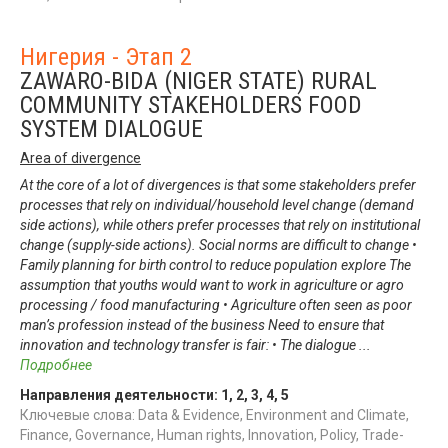
Нигерия - Этап 2
ZAWARO-BIDA (NIGER STATE) RURAL
COMMUNITY STAKEHOLDERS FOOD
SYSTEM DIALOGUE
Area of divergence
At the core of a lot of divergences is that some stakeholders prefer
processes that rely on individual/household level change (demand
side actions), while others prefer processes that rely on institutional
change (supply-side actions). Social norms are difficult to change •
Family planning for birth control to reduce population explore The
assumption that youths would want to work in agriculture or agro
processing / food manufacturing • Agriculture often seen as poor
man’s profession instead of the business Need to ensure that
innovation and technology transfer is fair: • The dialogue
...
Подробнее
Направления деятельности:
1
,
2
,
3
,
4
,
5
Ключевые слова: Data & Evidence, Environment and Climate,
Finance, Governance, Human rights, Innovation, Policy, Trade-