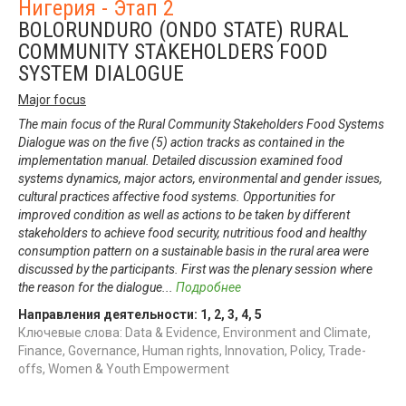
Нигерия - Этап 2
BOLORUNDURO (ONDO STATE) RURAL
COMMUNITY STAKEHOLDERS FOOD
SYSTEM DIALOGUE
Major focus
The main focus of the Rural Community Stakeholders Food Systems
Dialogue was on the five (5) action tracks as contained in the
implementation manual. Detailed discussion examined food
systems dynamics, major actors, environmental and gender issues,
cultural practices affective food systems. Opportunities for
improved condition as well as actions to be taken by different
stakeholders to achieve food security, nutritious food and healthy
consumption pattern on a sustainable basis in the rural area were
discussed by the participants. First was the plenary session where
the reason for the dialogue
...
Подробнее
Направления деятельности:
1
,
2
,
3
,
4
,
5
Ключевые слова: Data & Evidence, Environment and Climate,
Finance, Governance, Human rights, Innovation, Policy, Trade-
offs, Women & Youth Empowerment