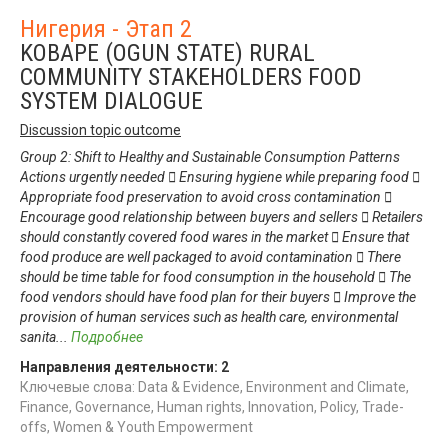
Нигерия - Этап 2
KOBAPE (OGUN STATE) RURAL
COMMUNITY STAKEHOLDERS FOOD
SYSTEM DIALOGUE
Discussion topic outcome
Group 2: Shift to Healthy and Sustainable Consumption Patterns
Actions urgently needed  Ensuring hygiene while preparing food 
Appropriate food preservation to avoid cross contamination 
Encourage good relationship between buyers and sellers  Retailers
should constantly covered food wares in the market  Ensure that
food produce are well packaged to avoid contamination  There
should be time table for food consumption in the household  The
food vendors should have food plan for their buyers  Improve the
provision of human services such as health care, environmental
sanita
...
Подробнее
Направления деятельности:
2
Ключевые слова: Data & Evidence, Environment and Climate,
Finance, Governance, Human rights, Innovation, Policy, Trade-
offs, Women & Youth Empowerment