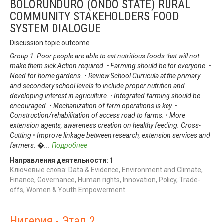
BOLORUNDURO (ONDO STATE) RURAL
COMMUNITY STAKEHOLDERS FOOD
SYSTEM DIALOGUE
Discussion topic outcome
Group 1: Poor people are able to eat nutritious foods that will not
make them sick Action required. • Farming should be for everyone. •
Need for home gardens. • Review School Curricula at the primary
and secondary school levels to include proper nutrition and
developing interest in agriculture. • Integrated farming should be
encouraged. • Mechanization of farm operations is key. •
Construction/rehabilitation of access road to farms. • More
extension agents, awareness creation on healthy feeding. Cross-
Cutting • Improve linkage between research, extension services and
farmers. �
...
Подробнее
Направления деятельности:
1
Ключевые слова: Data & Evidence, Environment and Climate,
Finance, Governance, Human rights, Innovation, Policy, Trade-
offs, Women & Youth Empowerment
Нигерия - Этап 2