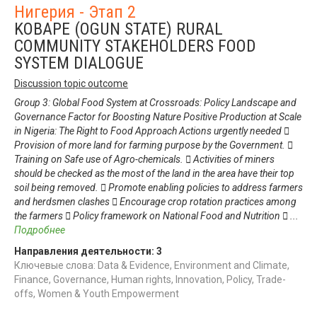
Нигерия - Этап 2
KOBAPE (OGUN STATE) RURAL
COMMUNITY STAKEHOLDERS FOOD
SYSTEM DIALOGUE
Discussion topic outcome
Group 3: Global Food System at Crossroads: Policy Landscape and
Governance Factor for Boosting Nature Positive Production at Scale
in Nigeria: The Right to Food Approach Actions urgently needed 
Provision of more land for farming purpose by the Government. 
Training on Safe use of Agro-chemicals.  Activities of miners
should be checked as the most of the land in the area have their top
soil being removed.  Promote enabling policies to address farmers
and herdsmen clashes  Encourage crop rotation practices among
the farmers  Policy framework on National Food and Nutrition 
...
Подробнее
Направления деятельности:
3
Ключевые слова: Data & Evidence, Environment and Climate,
Finance, Governance, Human rights, Innovation, Policy, Trade-
offs, Women & Youth Empowerment