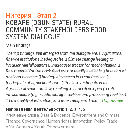
Нигерия - Этап 2
KOBAPE (OGUN STATE) RURAL
COMMUNITY STAKEHOLDERS FOOD
SYSTEM DIALOGUE
Main findings
The top findings that emerged from the dialogue are;  Agricultural
finance institutions inadequacies  Climate change leading to
irregular rainfall pattern  Inadequate tractor for mechanization 
Raw material for livestock feed are not readily available  Invasion of
pest and diseases  Inadequate access to credit facilities 
Inadequate of agricultural input  Public investments in the
Agricultural sector are low, resulting in underdeveloped (rural)
infrastructure (e.g. roads, storage facilities and processing facilities)
 Low quality of education, and non-transparent mar
...
Подробнее
Направления деятельности:
1
,
2
,
3
,
4
,
5
Ключевые слова: Data & Evidence, Environment and Climate,
Finance, Governance, Human rights, Innovation, Policy, Trade-
offs, Women & Youth Empowerment