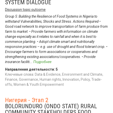
SYSTEM DIALOGUE
Discussion topic outcome
Group 5: Building the Resilience of Food Systems in Nigeria to
withstand Vulnerabilities, Shocks and Stress. Actions Required •
Good road network to improve transportation of farm produce from
farm to market. • Provide farmers with information on climate
change especially as it relates to rainfall and when it is best to
commence planting. • Adopt climate smart and nutritionally
responsive practices – e.g. use of drought and flood tolerant crop. •
Encourage farmers to form associations or cooperatives and
strengthening existing associations/cooperatives. • Provide
insurance faciliti
...
Подробнее
Направления деятельности:
5
Ключевые слова: Data & Evidence, Environment and Climate,
Finance, Governance, Human rights, Innovation, Policy, Trade-
offs, Women & Youth Empowerment
Нигерия - Этап 2
BOLORUNDURO (ONDO STATE) RURAL
COMMUNITY STAKEHOLDERS FOOD