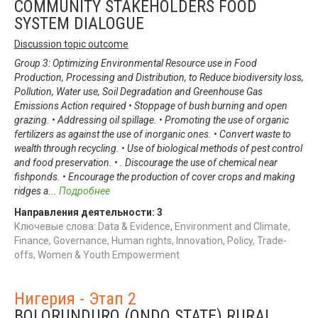
COMMUNITY STAKEHOLDERS FOOD
SYSTEM DIALOGUE
Discussion topic outcome
Group 3: Optimizing Environmental Resource use in Food
Production, Processing and Distribution, to Reduce biodiversity loss,
Pollution, Water use, Soil Degradation and Greenhouse Gas
Emissions Action required • Stoppage of bush burning and open
grazing. • Addressing oil spillage. • Promoting the use of organic
fertilizers as against the use of inorganic ones. • Convert waste to
wealth through recycling. • Use of biological methods of pest control
and food preservation. • . Discourage the use of chemical near
fishponds. • Encourage the production of cover crops and making
ridges a
...
Подробнее
Направления деятельности:
3
Ключевые слова: Data & Evidence, Environment and Climate,
Finance, Governance, Human rights, Innovation, Policy, Trade-
offs, Women & Youth Empowerment
Нигерия - Этап 2
BOLORUNDURO (ONDO STATE) RURAL