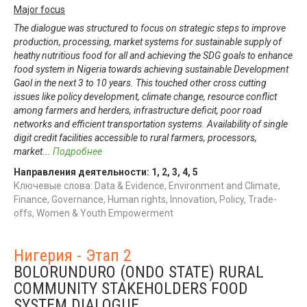
Major focus
The dialogue was structured to focus on strategic steps to improve
production, processing, market systems for sustainable supply of
heathy nutritious food for all and achieving the SDG goals to enhance
food system in Nigeria towards achieving sustainable Development
Gaol in the next 3 to 10 years. This touched other cross cutting
issues like policy development, climate change, resource conflict
among farmers and herders, infrastructure deficit, poor road
networks and efficient transportation systems. Availability of single
digit credit facilities accessible to rural farmers, processors,
market
...
Подробнее
Направления деятельности:
1
,
2
,
3
,
4
,
5
Ключевые слова: Data & Evidence, Environment and Climate,
Finance, Governance, Human rights, Innovation, Policy, Trade-
offs, Women & Youth Empowerment
Нигерия - Этап 2
BOLORUNDURO (ONDO STATE) RURAL
COMMUNITY STAKEHOLDERS FOOD
SYSTEM DIALOGUE