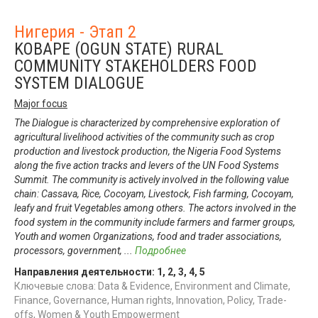
Нигерия - Этап 2
KOBAPE (OGUN STATE) RURAL
COMMUNITY STAKEHOLDERS FOOD
SYSTEM DIALOGUE
Major focus
The Dialogue is characterized by comprehensive exploration of
agricultural livelihood activities of the community such as crop
production and livestock production, the Nigeria Food Systems
along the five action tracks and levers of the UN Food Systems
Summit. The community is actively involved in the following value
chain: Cassava, Rice, Cocoyam, Livestock, Fish farming, Cocoyam,
leafy and fruit Vegetables among others. The actors involved in the
food system in the community include farmers and farmer groups,
Youth and women Organizations, food and trader associations,
processors, government,
...
Подробнее
Направления деятельности:
1
,
2
,
3
,
4
,
5
Ключевые слова: Data & Evidence, Environment and Climate,
Finance, Governance, Human rights, Innovation, Policy, Trade-
offs, Women & Youth Empowerment