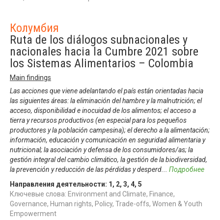
Колумбия
Ruta de los diálogos subnacionales y
nacionales hacia la Cumbre 2021 sobre
los Sistemas Alimentarios – Colombia
Main findings
Las acciones que viene adelantando el país están orientadas hacia
las siguientes áreas: la eliminación del hambre y la malnutrición; el
acceso, disponibilidad e inocuidad de los alimentos; el acceso a
tierra y recursos productivos (en especial para los pequeños
productores y la población campesina); el derecho a la alimentación;
información, educación y comunicación en seguridad alimentaria y
nutricional; la asociación y defensa de los consumidores/as; la
gestión integral del cambio climático, la gestión de la biodiversidad,
la prevención y reducción de las pérdidas y desperd
...
Подробнее
Направления деятельности:
1
,
2
,
3
,
4
,
5
Ключевые слова: Environment and Climate, Finance,
Governance, Human rights, Policy, Trade-offs, Women & Youth
Empowerment