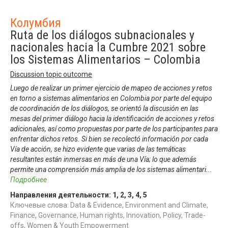
Колумбия
Ruta de los diálogos subnacionales y
nacionales hacia la Cumbre 2021 sobre
los Sistemas Alimentarios – Colombia
Discussion topic outcome
Luego de realizar un primer ejercicio de mapeo de acciones y retos
en torno a sistemas alimentarios en Colombia por parte del equipo
de coordinación de los diálogos, se orientó la discusión en las
mesas del primer diálogo hacia la identificación de acciones y retos
adicionales, así como propuestas por parte de los participantes para
enfrentar dichos retos. Si bien se recolectó información por cada
Vía de acción, se hizo evidente que varias de las temáticas
resultantes están inmersas en más de una Vía; lo que además
permite una comprensión más amplia de los sistemas alimentari
...
Подробнее
Направления деятельности:
1
,
2
,
3
,
4
,
5
Ключевые слова: Data & Evidence, Environment and Climate,
Finance, Governance, Human rights, Innovation, Policy, Trade-
offs, Women & Youth Empowerment