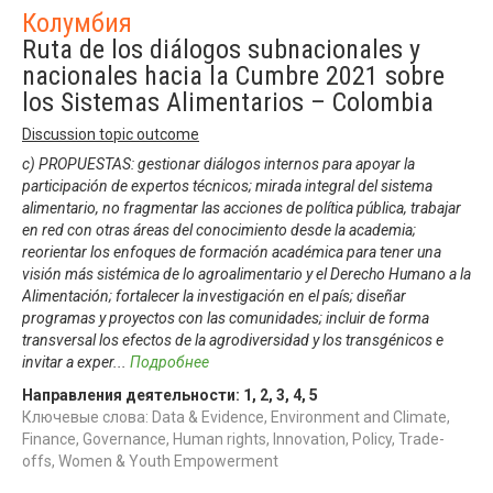
Колумбия
Ruta de los diálogos subnacionales y
nacionales hacia la Cumbre 2021 sobre
los Sistemas Alimentarios – Colombia
Discussion topic outcome
c) PROPUESTAS: gestionar diálogos internos para apoyar la
participación de expertos técnicos; mirada integral del sistema
alimentario, no fragmentar las acciones de política pública, trabajar
en red con otras áreas del conocimiento desde la academia;
reorientar los enfoques de formación académica para tener una
visión más sistémica de lo agroalimentario y el Derecho Humano a la
Alimentación; fortalecer la investigación en el país; diseñar
programas y proyectos con las comunidades; incluir de forma
transversal los efectos de la agrodiversidad y los transgénicos e
invitar a exper
...
Подробнее
Направления деятельности:
1
,
2
,
3
,
4
,
5
Ключевые слова: Data & Evidence, Environment and Climate,
Finance, Governance, Human rights, Innovation, Policy, Trade-
offs, Women & Youth Empowerment