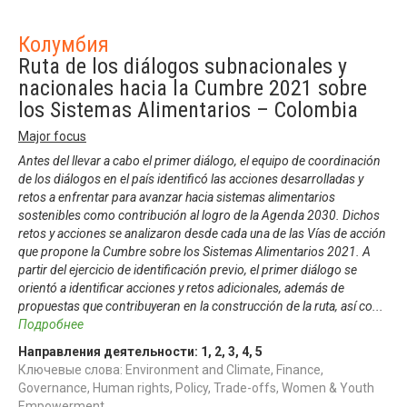
Колумбия
Ruta de los diálogos subnacionales y
nacionales hacia la Cumbre 2021 sobre
los Sistemas Alimentarios – Colombia
Major focus
Antes del llevar a cabo el primer diálogo, el equipo de coordinación
de los diálogos en el país identificó las acciones desarrolladas y
retos a enfrentar para avanzar hacia sistemas alimentarios
sostenibles como contribución al logro de la Agenda 2030. Dichos
retos y acciones se analizaron desde cada una de las Vías de acción
que propone la Cumbre sobre los Sistemas Alimentarios 2021. A
partir del ejercicio de identificación previo, el primer diálogo se
orientó a identificar acciones y retos adicionales, además de
propuestas que contribuyeran en la construcción de la ruta, así co
...
Подробнее
Направления деятельности:
1
,
2
,
3
,
4
,
5
Ключевые слова: Environment and Climate, Finance,
Governance, Human rights, Policy, Trade-offs, Women & Youth
Empowerment