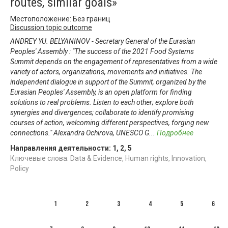
routes, similar goals»
Местоположение: Без границ
Discussion topic outcome
ANDREY YU. BELYANINOV - Secretary General of the Eurasian
Peoples' Assembly : "The success of the 2021 Food Systems
Summit depends on the engagement of representatives from a wide
variety of actors, organizations, movements and initiatives. The
independent dialogue in support of the Summit, organized by the
Eurasian Peoples' Assembly, is an open platform for finding
solutions to real problems. Listen to each other; explore both
synergies and divergences; collaborate to identify promising
courses of action, welcoming different perspectives, forging new
connections." Alexandra Ochirova, UNESCO G
...
Подробнее
Направления деятельности:
1
,
2
,
5
Ключевые слова: Data & Evidence, Human rights, Innovation,
Policy
1
2
3
4
5
6