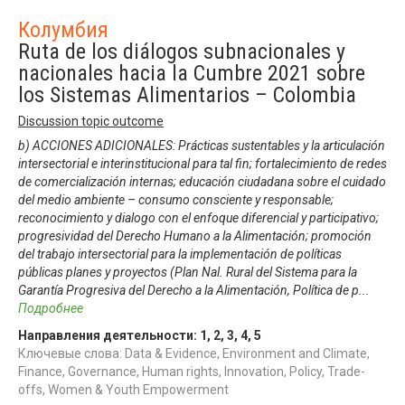
Колумбия
Ruta de los diálogos subnacionales y
nacionales hacia la Cumbre 2021 sobre
los Sistemas Alimentarios – Colombia
Discussion topic outcome
b) ACCIONES ADICIONALES: Prácticas sustentables y la articulación
intersectorial e interinstitucional para tal fin; fortalecimiento de redes
de comercialización internas; educación ciudadana sobre el cuidado
del medio ambiente – consumo consciente y responsable;
reconocimiento y dialogo con el enfoque diferencial y participativo;
progresividad del Derecho Humano a la Alimentación; promoción
del trabajo intersectorial para la implementación de políticas
públicas planes y proyectos (Plan Nal. Rural del Sistema para la
Garantía Progresiva del Derecho a la Alimentación, Política de p
...
Подробнее
Направления деятельности:
1
,
2
,
3
,
4
,
5
Ключевые слова: Data & Evidence, Environment and Climate,
Finance, Governance, Human rights, Innovation, Policy, Trade-
offs, Women & Youth Empowerment