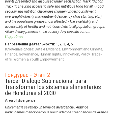
points presented and discussed under each Action Track: *Action
Track 1: Ensuring access to safe and nutritious food for all. •Food
security and nutrition challenges (hunger/undernourishment,
overweight/obesity, micronutrient deficiency, child stunting, etc.)
and the population groups most affected; •The availability and
accessibility of healthy and nutritious diets to all population groups.
•Main dietary patterns in the country. Any specific conc
...
Подробнее
Направления деятельности:
1
,
2
,
3
,
4
,
5
Ключевые слова: Data & Evidence, Environment and Climate,
Finance, Governance, Human rights, Innovation, Policy, Trade-
offs, Women & Youth Empowerment
Гондурас - Этап 2
Tercer Dialogo Sub nacional para
Transformar los sistemas alimentarios
de Honduras al 2030
Area of divergence
Unicamente se reflejó un tema de divergencia : Algunos
participantes mencionaron la posibilidad de crear bancos de granos