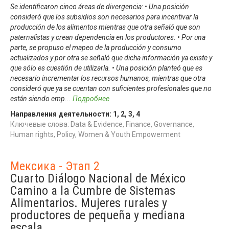
Se identificaron cinco áreas de divergencia: • Una posición
consideró que los subsidios son necesarios para incentivar la
producción de los alimentos mientras que otra señaló que son
paternalistas y crean dependencia en los productores. • Por una
parte, se propuso el mapeo de la producción y consumo
actualizados y por otra se señaló que dicha información ya existe y
que sólo es cuestión de utilizarla. • Una posición planteó que es
necesario incrementar los recursos humanos, mientras que otra
consideró que ya se cuentan con suficientes profesionales que no
están siendo emp
...
Подробнее
Направления деятельности:
1
,
2
,
3
,
4
Ключевые слова: Data & Evidence, Finance, Governance,
Human rights, Policy, Women & Youth Empowerment
Мексика - Этап 2
Cuarto Diálogo Nacional de México
Camino a la Cumbre de Sistemas
Alimentarios. Mujeres rurales y
productores de pequeña y mediana
escala.