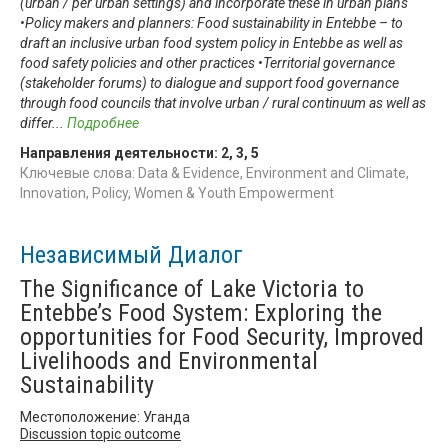
(urban / per urban settings) and incorporate these in urban plans
•Policy makers and planners: Food sustainability in Entebbe – to
draft an inclusive urban food system policy in Entebbe as well as
food safety policies and other practices •Territorial governance
(stakeholder forums) to dialogue and support food governance
through food councils that involve urban / rural continuum as well as
differ
...
Подробнее
Направления деятельности:
2
,
3
,
5
Ключевые слова: Data & Evidence, Environment and Climate,
Innovation, Policy, Women & Youth Empowerment
Независимый Диалог
The Significance of Lake Victoria to
Entebbe’s Food System: Exploring the
opportunities for Food Security, Improved
Livelihoods and Environmental
Sustainability
Местоположение: Уганда
Discussion topic outcome