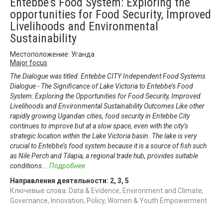
Entebbe’s Food System: Exploring the
opportunities for Food Security, Improved
Livelihoods and Environmental
Sustainability
Местоположение: Уганда
Major focus
The Dialogue was titled: Entebbe CITY Independent Food Systems
Dialogue - The Significance of Lake Victoria to Entebbe’s Food
System: Exploring the Opportunities for Food Security, Improved
Livelihoods and Environmental Sustainability Outcomes Like other
rapidly growing Ugandan cities, food security in Entebbe City
continues to improve but at a slow space, even with the city’s
strategic location within the Lake Victoria basin. The lake is very
crucial to Entebbe’s food system because it is a source of fish such
as Nile Perch and Tilapia, a regional trade hub, provides suitable
conditions
...
Подробнее
Направления деятельности:
2
,
3
,
5
Ключевые слова: Data & Evidence, Environment and Climate,
Governance, Innovation, Policy, Women & Youth Empowerment