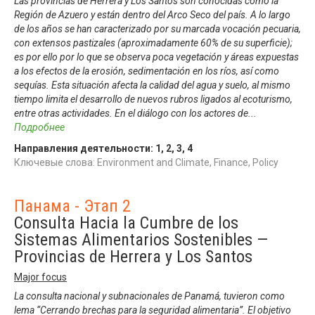
Las provincias de Herrera y Los Santos son conocidas como la
Región de Azuero y están dentro del Arco Seco del país. A lo largo
de los años se han caracterizado por su marcada vocación pecuaria,
con extensos pastizales (aproximadamente 60% de su superficie);
es por ello por lo que se observa poca vegetación y áreas expuestas
a los efectos de la erosión, sedimentación en los ríos, así como
sequías. Esta situación afecta la calidad del agua y suelo, al mismo
tiempo limita el desarrollo de nuevos rubros ligados al ecoturismo,
entre otras actividades. En el diálogo con los actores de
...
Подробнее
Направления деятельности:
1
,
2
,
3
,
4
Ключевые слова: Environment and Climate, Finance, Policy
Панама - Этап 2
Consulta Hacia la Cumbre de los
Sistemas Alimentarios Sostenibles —
Provincias de Herrera y Los Santos
Major focus
La consulta nacional y subnacionales de Panamá, tuvieron como
lema “Cerrando brechas para la seguridad alimentaria”. El objetivo