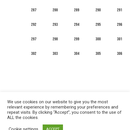
287
288
289
290
291
292
293
294
295
296
297
298
299
300
301
302
303
304
305
306
We use cookies on our website to give you the most
relevant experience by remembering your preferences and
repeat visits. By clicking “Accept”, you consent to the use of
ALL the cookies.
العربية
English
Français
Русский
Español
Cookie settings
ACCEPT