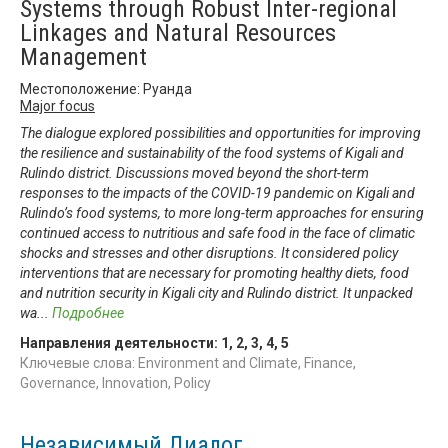
Systems through Robust Inter-regional
Linkages and Natural Resources
Management
Местоположение: Руанда
Major focus
The dialogue explored possibilities and opportunities for improving
the resilience and sustainability of the food systems of Kigali and
Rulindo district. Discussions moved beyond the short-term
responses to the impacts of the COVID-19 pandemic on Kigali and
Rulindo’s food systems, to more long-term approaches for ensuring
continued access to nutritious and safe food in the face of climatic
shocks and stresses and other disruptions. It considered policy
interventions that are necessary for promoting healthy diets, food
and nutrition security in Kigali city and Rulindo district. It unpacked
wa
...
Подробнее
Направления деятельности:
1
,
2
,
3
,
4
,
5
Ключевые слова: Environment and Climate, Finance,
Governance, Innovation, Policy
Независимый Диалог