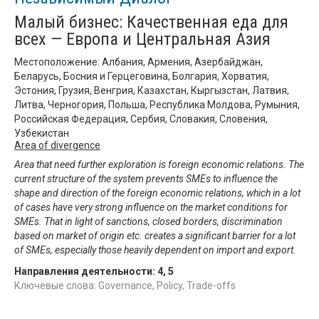
Малый бизнес: Качественная еда для
всех — Европа и Центральная Азия
Местоположение: Албания, Армения, Азербайджан,
Беларусь, Босния и Герцеговина, Болгария, Хорватия,
Эстония, Грузия, Венгрия, Казахстан, Кыргызстан, Латвия,
Литва, Черногория, Польша, Республика Молдова, Румыния,
Российская Федерация, Сербия, Словакия, Словения,
Узбекистан
Area of divergence
Area that need further exploration is foreign economic relations. The
current structure of the system prevents SMEs to influence the
shape and direction of the foreign economic relations, which in a lot
of cases have very strong influence on the market conditions for
SMEs. That in light of sanctions, closed borders, discrimination
based on market of origin etc. creates a significant barrier for a lot
of SMEs, especially those heavily dependent on import and export.
Направления деятельности:
4
,
5
Ключевые слова: Governance, Policy, Trade-offs