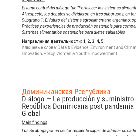
El tema central del diálogo fue “Fortalecer los sistemas aliment
Al respecto, los debates se dividieron en tres subgrupos, en to
Subgrupo 1: El futuro del sistema agroalimentario argentino: 
Prácticas y experiencias de producción sostenible para compa
Sistemas alimentarios sostenibles para dietas saludables
Направления деятельности:
1
,
2
,
3
,
4
,
5
Ключевые слова: Data & Evidence, Environment and Climat
Innovation, Policy, Women & Youth Empowerment
Доминиканская Республика
Diálogo — La producción y suministro 
República Dominicana post pandemia
Global
Main findings
Los Se aboga por un sector resiliente capaz de adaptar su cade