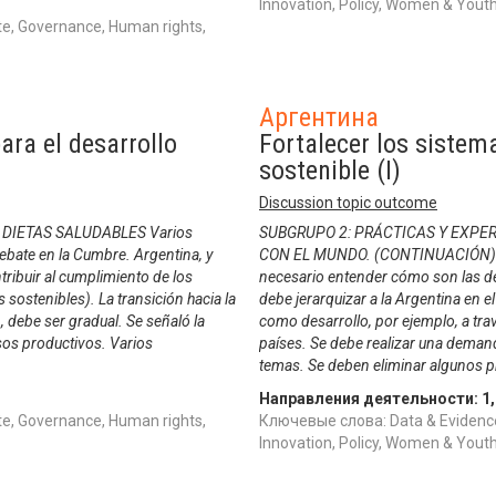
Innovation, Policy, Women & Yo
e, Governance, Human rights,
Аргентина
ara el desarrollo
Fortalecer los sistem
sostenible (I)
Discussion topic outcome
DIETAS SALUDABLES Varios
SUBGRUPO 2: PRÁCTICAS Y EXPE
ebate en la Cumbre. Argentina, y
CON EL MUNDO. (CONTINUACIÓN) 2) 
ribuir al cumplimiento de los
necesario entender cómo son las de
 sostenibles). La transición hacia la
debe jerarquizar a la Argentina en e
, debe ser gradual. Se señaló la
como desarrollo, por ejemplo, a tra
esos productivos. Varios
países. Se debe realizar una deman
temas. Se deben eliminar algunos pr
Направления деятельности:
1
e, Governance, Human rights,
Ключевые слова: Data & Evidence
Innovation, Policy, Women & Yo