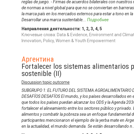
reglas de juego. - Firmas de acuerdos bilaterales con nuestro
de normas a nivel global para que no se conviertan en barrera
la marca país en los mercados externos para estar a tono en l
Desarrollar una marca sustentable
...
Подробнее
Направления деятельности:
1
,
2
,
3
,
4
,
5
Ключевые слова: Data & Evidence, Environment and Climat
Innovation, Policy, Women & Youth Empowerment
Аргентина
Fortalecer los sistemas alimentarios p
sostenible (II)
Discussion topic outcome
SUBGRUPO 1: EL FUTURO DEL SISTEMA AGROALIMENTARIO 
DESAFÍOS DESAFÍOS El mundo, y los países desarrollados en e
que todos los países puedan alcanzar los ODS y la Agenda 203
fortalecer el alineamiento entre los sectores público y privado
alimentos y combatir la pobreza sea un enfoque fundamental d
participantes mencionaron el ejemplo de la yerba mate en Arge
en la actualidad, el mundo demanda. Se están desarrollando n
.