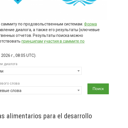
м саммиту по продовольственным системам.
Форма
авление диалога, а также его результаты (ключевые
твенных отчетов. Результаты поиска можно
етствовать
принципам участия в саммите по
2026 г., 08:05 UTC
).
ии диалога
ии
евого слова
евые слова
as alimentarios para el desarrollo