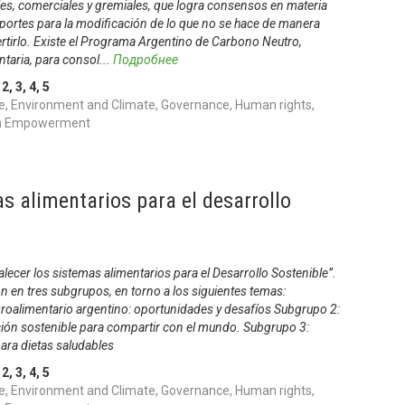
les, comerciales y gremiales, que logra consensos en materia
portes para la modificación de lo que no se hace de manera
rtirlo. Existe el Programa Argentino de Carbono Neutro,
taria, para consol
...
Подробнее
,
2
,
3
,
4
,
5
, Environment and Climate, Governance, Human rights,
uth Empowerment
as alimentarios para el desarrollo
talecer los sistemas alimentarios para el Desarrollo Sostenible”.
on en tres subgrupos, en torno a los siguientes temas:
groalimentario argentino: oportunidades y desafíos Subgrupo 2:
ción sostenible para compartir con el mundo. Subgrupo 3:
ara dietas saludables
,
2
,
3
,
4
,
5
, Environment and Climate, Governance, Human rights,