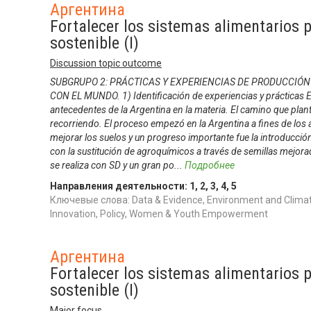
Аргентина
Fortalecer los sistemas alimentarios p
sostenible (I)
Discussion topic outcome
SUBGRUPO 2: PRÁCTICAS Y EXPERIENCIAS DE PRODUCCIÓN
CON EL MUNDO. 1) Identificación de experiencias y prácticas Es
antecedentes de la Argentina en la materia. El camino que pla
recorriendo. El proceso empezó en la Argentina a fines de los añ
mejorar los suelos y un progreso importante fue la introducción
con la sustitución de agroquímicos a través de semillas mejora
se realiza con SD y un gran po
...
Подробнее
Направления деятельности:
1
,
2
,
3
,
4
,
5
Ключевые слова: Data & Evidence, Environment and Climat
Innovation, Policy, Women & Youth Empowerment
Аргентина
Fortalecer los sistemas alimentarios p
sostenible (I)
Major focus