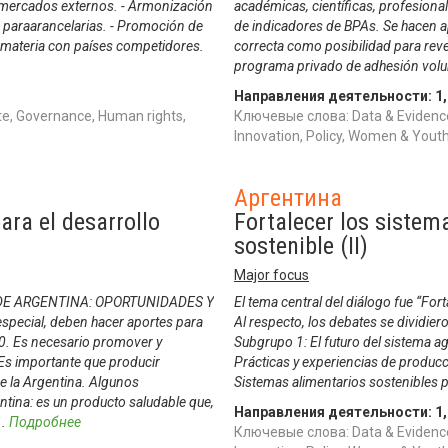
s mercados externos. - Armonización
académicas, científicas, profesiona
s paraarancelarias. - Promoción de
de indicadores de BPAs. Se hacen a
a materia con países competidores.
correcta como posibilidad para reve
programa privado de adhesión volun
Направления деятельности:
1
e, Governance, Human rights,
Ключевые слова: Data & Evidence
Innovation, Policy, Women & Yo
Аргентина
ara el desarrollo
Fortalecer los sistem
sostenible (II)
Major focus
DE ARGENTINA: OPORTUNIDADES Y
El tema central del diálogo fue “For
special, deben hacer aportes para
Al respecto, los debates se dividier
0. Es necesario promover y
Subgrupo 1: El futuro del sistema a
. Es importante que producir
Prácticas y experiencias de produc
e la Argentina. Algunos
Sistemas alimentarios sostenibles p
ntina: es un producto saludable que,
Направления деятельности:
1
..
Подробнее
Ключевые слова: Data & Evidence