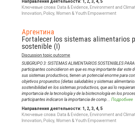
Направления деятельности:
1
,
2
,
3
,
4
,
5
Ключевые слова: Data & Evidence, Environment and Climat
Innovation, Policy, Women & Youth Empowerment
Аргентина
Fortalecer los sistemas alimentarios p
sostenible (I)
Discussion topic outcome
SUBGRUPO 3: SISTEMAS ALIMENTARIOS SOSTENIBLES PARA 
participantes coincidieron en que es muy importante dar este d
sus sistemas productivos, tienen un potencial enorme para cont
objetivos propuestos (dietas saludables y sistemas alimentarios
sostenibilidad en los sistemas productivos, que así lo requieran
importancia de la tecnología y de la biotecnología en los proc
participantes indicaron la importancia de comp
...
Подробнее
Направления деятельности:
1
,
2
,
3
,
4
,
5
Ключевые слова: Data & Evidence, Environment and Climat
Innovation, Policy, Women & Youth Empowerment