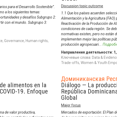
Discussion topic outcome
arios para el Desarrollo Sostenible”.
rno a los siguientes temas:
1.1 Que los países acuerden selecci
oportunidades y desafíos Subgrupo 2:
Alimentación y la Agricultura (FAO) 
rtir con el mundo. Subgrupo 3:
Reactivación de la Producción de Al
condiciones de cada región. Se debe
normativas existen, pero no están d
implementen mejor las políticas públ
e, Governance, Human rights,
producción agropecuari
...
Подроб
Направления деятельности:
1
Ключевые слова: Data & Evidence,
Trade-offs, Women & Youth Em
Доминиканская Рес
de alimentos en la
Diálogo — La producci
 COVID-19. Enfoque
República Dominican
Global
Major focus
na de valor productiva,
Mercados de exportación: El Plan d