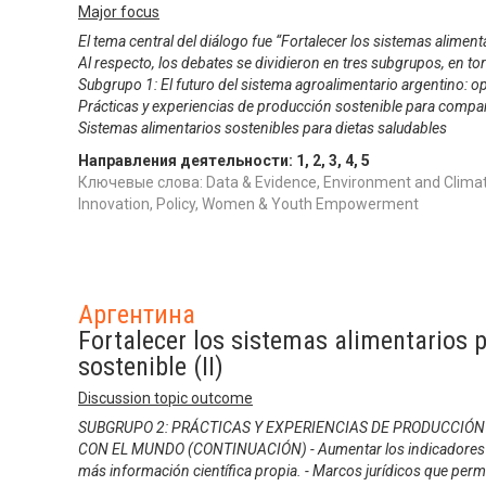
Major focus
El tema central del diálogo fue “Fortalecer los sistemas aliment
Al respecto, los debates se dividieron en tres subgrupos, en to
Subgrupo 1: El futuro del sistema agroalimentario argentino: 
Prácticas y experiencias de producción sostenible para compa
Sistemas alimentarios sostenibles para dietas saludables
Направления деятельности:
1
,
2
,
3
,
4
,
5
Ключевые слова: Data & Evidence, Environment and Climat
Innovation, Policy, Women & Youth Empowerment
Аргентина
Fortalecer los sistemas alimentarios p
sostenible (II)
Discussion topic outcome
SUBGRUPO 2: PRÁCTICAS Y EXPERIENCIAS DE PRODUCCIÓN
CON EL MUNDO (CONTINUACIÓN) - Aumentar los indicadores de
más información científica propia. - Marcos jurídicos que perm