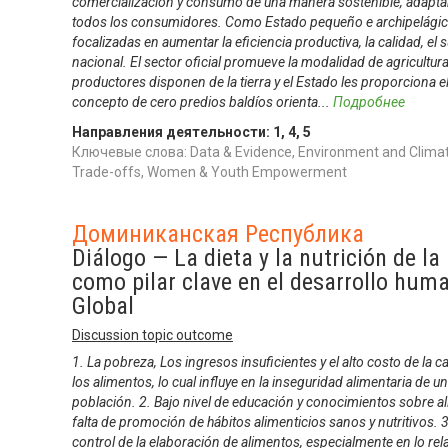
comercialización y consumo de una manera sostenible, adaptab
todos los consumidores. Como Estado pequeño e archipelágic
focalizadas en aumentar la eficiencia productiva, la calidad, el 
nacional. El sector oficial promueve la modalidad de agricultur
productores disponen de la tierra y el Estado les proporciona e
concepto de cero predios baldíos orienta
...
Подробнее
Направления деятельности:
1
,
4
,
5
Ключевые слова: Data & Evidence, Environment and Climate,
Trade-offs, Women & Youth Empowerment
Доминиканская Республика
Diálogo — La dieta y la nutrición de l
como pilar clave en el desarrollo hum
Global
Discussion topic outcome
1. La pobreza, Los ingresos insuficientes y el alto costo de la c
los alimentos, lo cual influye en la inseguridad alimentaria de 
población. 2. Bajo nivel de educación y conocimientos sobre al
falta de promoción de hábitos alimenticios sanos y nutritivos. 3.
control de la elaboración de alimentos, especialmente en lo rel