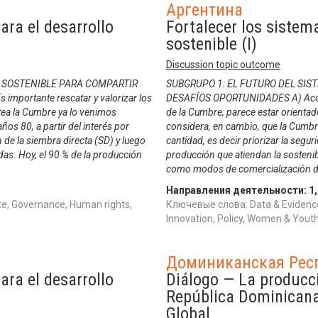
Аргентина
ara el desarrollo
Fortalecer los sistem
sostenible (I)
Discussion topic outcome
 SOSTENIBLE PARA COMPARTIR
SUBGRUPO 1: EL FUTURO DEL SI
 importante rescatar y valorizar los
DESAFÍOS OPORTUNIDADES A) Acceso
ntea la Cumbre ya lo venimos
de la Cumbre, parece estar orientad
os 80, a partir del interés por
considera, en cambio, que la Cumbre
 de la siembra directa (SD) y luego
cantidad, es decir priorizar la seg
das. Hoy, el 90 % de la producción
producción que atiendan la sostenibi
como modos de comercialización d
Направления деятельности:
1
e, Governance, Human rights,
Ключевые слова: Data & Evidence
Innovation, Policy, Women & Yo
Доминиканская Рес
ara el desarrollo
Diálogo — La producci
República Dominican
Global