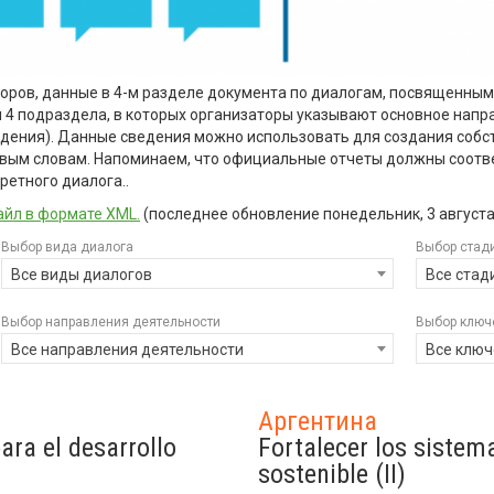
торов, данные в 4-м разделе документа по диалогам, посвященны
бя 4 подраздела, в которых организаторы указывают основное напр
ждения). Данные сведения можно использовать для создания собс
евым словам. Напоминаем, что официальные отчеты должны соотв
ретного диалога..
йл в формате XML.
(последнее обновление
понедельник, 3 августа 
Выбор вида диалога
Выбор стад
Все виды диалогов
Все стад
Выбор направления деятельности
Выбор ключ
Все направления деятельности
Все ключ
Аргентина
ara el desarrollo
Fortalecer los sistem
sostenible (II)