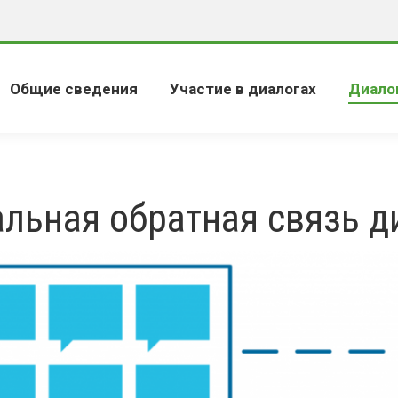
Общие сведения
Участие в диалогах
Диало
льная обратная связь д