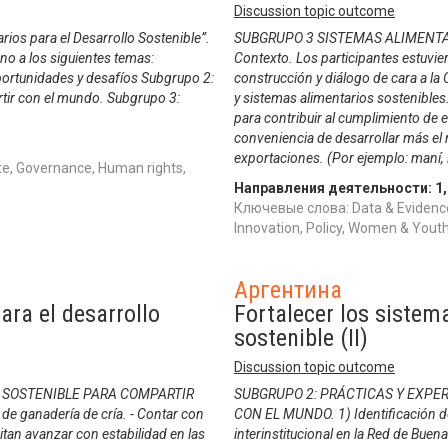
Discussion topic outcome
arios para el Desarrollo Sostenible”.
SUBGRUPO 3 SISTEMAS ALIMENTAR
rno a los siguientes temas:
Contexto. Los participantes estuvie
oportunidades y desafíos Subgrupo 2:
construcción y diálogo de cara a la 
rtir con el mundo. Subgrupo 3:
y sistemas alimentarios sostenibles
para contribuir al cumplimiento de 
conveniencia de desarrollar más e
exportaciones. (Por ejemplo: maní,
e, Governance, Human rights,
Направления деятельности:
1
Ключевые слова: Data & Evidence
Innovation, Policy, Women & Yo
Аргентина
ara el desarrollo
Fortalecer los sistem
sostenible (II)
Discussion topic outcome
 SOSTENIBLE PARA COMPARTIR
SUBGRUPO 2: PRÁCTICAS Y EXPE
 ganadería de cría. - Contar con
CON EL MUNDO. 1) Identificación de 
itan avanzar con estabilidad en las
interinstitucional en la Red de Bue