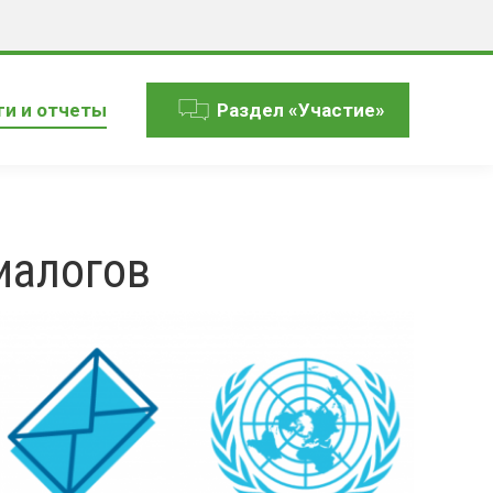
ги и отчеты
Раздел «Участие»
иалогов