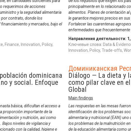
le, en cantidades suficientes para
de los requisitos que exigen los pa
o requerimos de acciones
principalmente en lo relacionado co
suministro y la seguridad alimentaria
alimentos. Planes de orientación al
a por contrato, donde los
le garantice mejores precios en sus
l financiamiento y mercados, bajo el
Fortalecer las cuarentenas agropecua
enfermedades que frecuentemente
Направления деятельности:
1
 Finance, Innovation, Policy,
Ключевые слова: Data & Evidence
Innovation, Policy, Trade-offs,
Доминиканская Рес
a población dominicana
Diálogo — La dieta y 
ano y social. Enfoque
como pilar clave en e
Global
Main findings
anasta básica, dificultan el acceso a
Las respuestas en las mesas fueron
una proporción importante de la
identificación de los problemas soc
imentación y nutrición, así como
alimentaria y nutricional (EAN) uno
 Bajos niveles de vigilancia y
los problemas de la malnutrición en 
acionado con la calidad, higiene e
de la educación alimentaria como un 