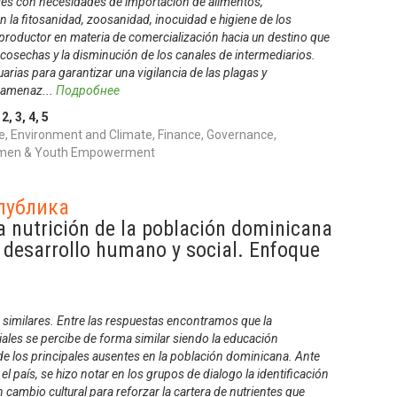
íses con necesidades de importación de alimentos,
n la fitosanidad, zoosanidad, inocuidad e higiene de los
 productor en materia de comercialización hacia un destino que
 cosechas y la disminución de los canales de intermediarios.
rias para garantizar una vigilancia de las plagas y
 amenaz
...
Подробнее
,
2
,
3
,
4
,
5
, Environment and Climate, Finance, Governance,
 Women & Youth Empowerment
публика
la nutrición de la población dominicana
l desarrollo humano y social. Enfoque
 similares. Entre las respuestas encontramos que la
iales se percibe de forma similar siendo la educación
 de los principales ausentes en la población dominicana. Ante
el país, se hizo notar en los grupos de dialogo la identificación
cambio cultural para reforzar la cartera de nutrientes que