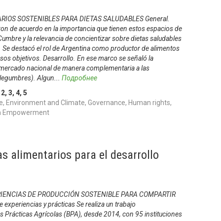
IOS SOSTENIBLES PARA DIETAS SALUDABLES General.
ron de acuerdo en la importancia que tienen estos espacios de
Cumbre y la relevancia de concientizar sobre dietas saludables
. Se destacó el rol de Argentina como productor de alimentos
esos objetivos. Desarrollo. En ese marco se señaló la
l mercado nacional de manera complementaria a las
 legumbres). Algun
...
Подробнее
,
2
,
3
,
4
,
5
, Environment and Climate, Governance, Human rights,
uth Empowerment
as alimentarios para el desarrollo
RIENCIAS DE PRODUCCIÓN SOSTENIBLE PARA COMPARTIR
experiencias y prácticas Se realiza un trabajo
nas Prácticas Agrícolas (BPA), desde 2014, con 95 instituciones