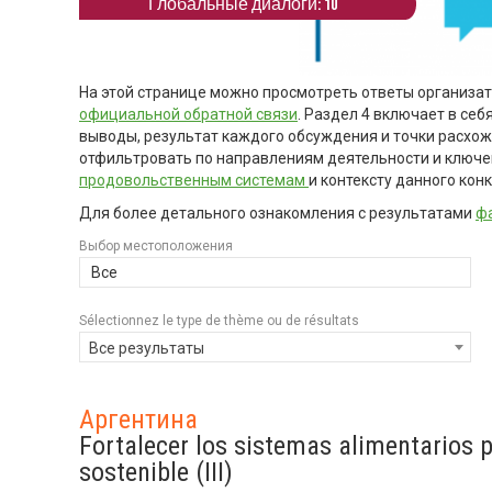
Глобальные диалоги: 10
На этой странице можно просмотреть ответы организа
официальной обратной связи
. Раздел 4 включает в се
выводы, результат каждого обсуждения и точки расхо
отфильтровать по направлениям деятельности и ключ
продовольственным системам
и контексту данного конк
Для более детального ознакомления с результатами
фа
Выбор местоположения
Все
Sélectionnez le type de thème ou de résultats
Все результаты
Аргентина
Fortalecer los sistemas alimentarios p
sostenible (III)