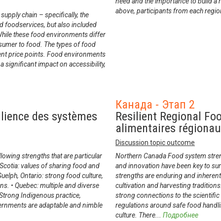
need and the importance to build a 
above, participants from each regi
upply chain – specifically, the
nd foodservices, but also included
While these food environments differ
nsumer to food. The types of food
rent price points. Food environments
significant impact on accessibility,
Канада - Этап 2
ilience des systèmes
Resilient Regional Fo
alimentaires régiona
Discussion topic outcome
lowing strengths that are particular
Northern Canada Food system strengt
 Scotia: values of sharing food and
and innovation have been key to sur
uelph, Ontario: strong food culture,
strengths are enduring and inherent i
ns. • Quebec: multiple and diverse
cultivation and harvesting tradition
 Strong Indigenous practice,
strong connections to the scientifi
vernments are adaptable and nimble
regulations around safe food handli
culture. There
...
Подробнее