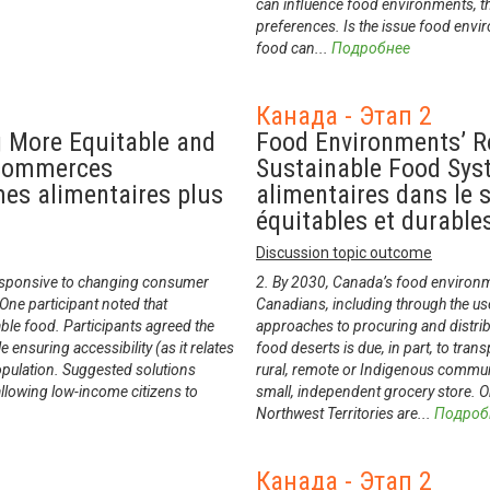
can influence food environments, 
preferences. Is the issue food envir
food can
...
Подробнее
Канада - Этап 2
g More Equitable and
Food Environments’ R
 commerces
Sustainable Food Sys
mes alimentaires plus
alimentaires dans le 
équitables et durable
Discussion topic outcome
responsive to changing consumer
2. By 2030, Canada’s food environmen
One participant noted that
Canadians, including through the u
ble food. Participants agreed the
approaches to procuring and distrib
nsuring accessibility (as it relates
food deserts is due, in part, to tra
opulation. Suggested solutions
rural, remote or Indigenous communit
allowing low-income citizens to
small, independent grocery store. O
Northwest Territories are
...
Подроб
Канада - Этап 2