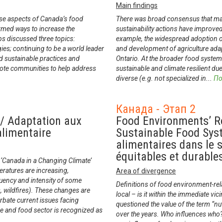
Main findings
rse aspects of Canada’s food
There was broad consensus that ma
rmed ways to increase the
sustainability actions have improved
ps discussed three topics:
example, the widespread adoption of
es; continuing to be a world leader
and development of agriculture adap
nd sustainable practices and
Ontario. At the broader food system
ote communities to help address
sustainable and climate resilient du
diverse (e.g. not specialized in
...
По
Канада - Этап 2
 / Adaptation aux
Food Environments’ R
alimentaire
Sustainable Food Sys
alimentaires dans le 
équitables et durable
 ‘Canada in a Changing Climate’
eratures are increasing,
Area of divergence
quency and intensity of some
Definitions of food environment-rel
, wildfires). These changes are
local – is it within the immediate vic
erbate current issues facing
questioned the value of the term “nut
re and food sector is recognized as
over the years. Who influences who