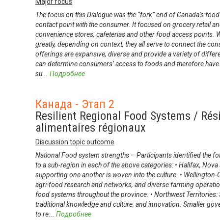
Major focus
The focus on this Dialogue was the “fork” end of Canada’s food s
contact point with the consumer. It focused on grocery retail a
convenience stores, cafeterias and other food access points. 
greatly, depending on context, they all serve to connect the co
offerings are expansive, diverse and provide a variety of diffe
can determine consumers’ access to foods and therefore have a 
su
...
Подробнее
Канада - Этап 2
Resilient Regional Food Systems / Rés
alimentaires régionaux
Discussion topic outcome
National Food system strengths – Participants identified the fol
to a sub-region in each of the above categories: • Halifax, Nova
supporting one another is woven into the culture. • Wellington-G
agri-food research and networks, and diverse farming operatio
food systems throughout the province. • Northwest Territories:
traditional knowledge and culture, and innovation. Smaller go
to re
...
Подробнее