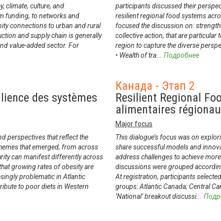
 climate, culture, and
participants discussed their persp
m funding, to networks and
resilient regional food systems acr
nity connections to urban and rural
focused the discussion on: strengths
ction and supply chain is generally
collective action, that are particul
 and value-added sector. For
region to capture the diverse persp
• Wealth of tra
...
Подробнее
Канада - Этап 2
ilience des systèmes
Resilient Regional Fo
alimentaires régiona
Major focus
 perspectives that reflect the
This dialogue’s focus was on explor
hemes that emerged, from across
share successful models and innova
rity can manifest differently across
address challenges to achieve more 
hat growing rates of obesity are
discussions were grouped according 
singly problematic in Atlantic
At registration, participants selecte
ibute to poor diets in Western
groups: Atlantic Canada; Central C
‘National’ breakout discussi
...
Подр