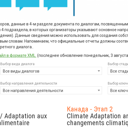
торов, данные в 4-м разделе документа по диалогам, посвященны
бя 4 подраздела, в которых организаторы указывают основное напр
ждения). Данные сведения можно использовать для создания собс
евым словам. Напоминаем, что официальные отчеты должны соотв
ретного диалога..
йл в формате XML.
(последнее обновление
понедельник, 3 августа 
Выбор вида диалога
Выбор стад
Все виды диалогов
Все стад
Выбор направления деятельности
Выбор ключ
Все направления деятельности
Все ключ
Канада - Этап 2
 / Adaptation aux
Climate Adaptation a
alimentaire
changements climatiq