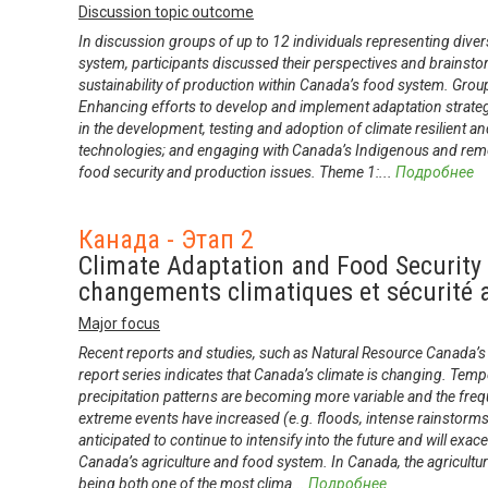
Discussion topic outcome
In discussion groups of up to 12 individuals representing dive
system, participants discussed their perspectives and brainsto
sustainability of production within Canada’s food system. Grou
Enhancing efforts to develop and implement adaptation strategi
in the development, testing and adoption of climate resilient a
technologies; and engaging with Canada’s Indigenous and rem
food security and production issues. Theme 1:
...
Подробнее
Канада - Этап 2
Climate Adaptation and Food Security
changements climatiques et sécurité 
Major focus
Recent reports and studies, such as Natural Resource Canada’s
report series indicates that Canada’s climate is changing. Temp
precipitation patterns are becoming more variable and the fre
extreme events have increased (e.g. floods, intense rainstorms
anticipated to continue to intensify into the future and will exac
Canada’s agriculture and food system. In Canada, the agricultu
being both one of the most clima
...
Подробнее