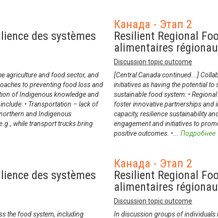
Канада - Этап 2
ilience des systèmes
Resilient Regional Fo
alimentaires régiona
Discussion topic outcome
he agriculture and food sector, and
[Central Canada continued...] Collabo
proaches to preventing food loss and
initiatives as having the potential to
ption of Indigenous knowledge and
sustainable food system: • Regiona
nclude: • Transportation – lack of
foster innovative partnerships and
 northern and Indigenous
capacity, resilience sustainability a
.g., while transport trucks bring
engagement and initiatives to promo
positive outcomes. •
...
Подробнее
Канада - Этап 2
ilience des systèmes
Resilient Regional Fo
alimentaires régiona
Discussion topic outcome
ss the food system, including
In discussion groups of individuals