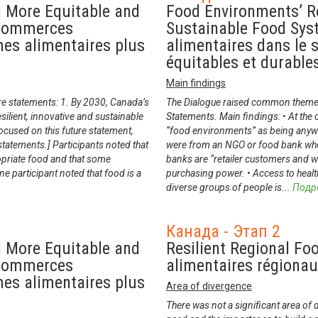
g More Equitable and
Food Environments’ R
 commerces
Sustainable Food Sys
mes alimentaires plus
alimentaires dans le 
équitables et durable
Main findings
ure statements: 1. By 2030, Canada’s
The Dialogue raised common themes 
silient, innovative and sustainable
Statements. Main findings: • At the 
cused on this future statement,
“food environments” as being anyw
statements.] Participants noted that
were from an NGO or food bank wher
ropriate food and that some
banks are “retailer customers and w
e participant noted that food is a
purchasing power. • Access to healt
diverse groups of people is
...
Подр
Канада - Этап 2
g More Equitable and
Resilient Regional Fo
 commerces
alimentaires régiona
mes alimentaires plus
Area of divergence
There was not a significant area of