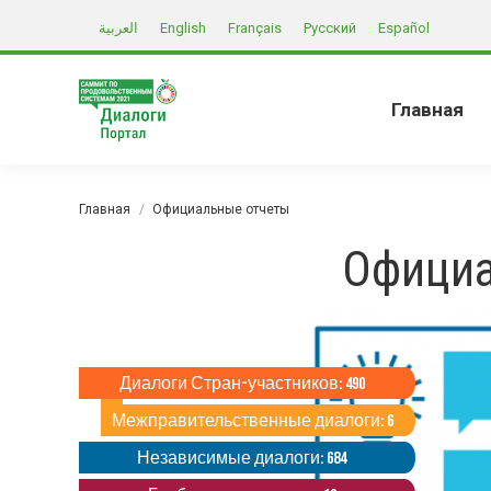
العربية
English
Français
Русский
Español
Главная
Вы здесь:
Главная
Официальные отчеты
Официа
Диалоги Стран-участников: 490
Межправительственные диалоги: 6
Независимые диалоги: 684