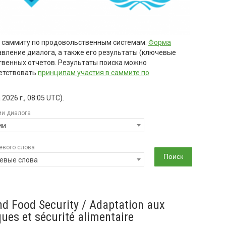
м саммиту по продовольственным системам.
Форма
авление диалога, а также его результаты (ключевые
твенных отчетов. Результаты поиска можно
етствовать
принципам участия в саммите по
2026 г., 08:05 UTC
).
ии диалога
ии
евого слова
евые слова
nd Food Security / Adaptation aux
ues et sécurité alimentaire