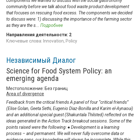
components we wanted to discuss with the social gastronomy
community before we talk about food waste product development
that focuses on rescuing food excess. The components we decided
to discuss were: 1) discussing the importance of the farming sector
as they are the s
...
Подробнее
Направления деятельности:
2
Ключевые слова: Innovation, Policy
Независимый Диалог
Science for Food System Policy: an
emerging agenda
Местоположение: Без границ
Area of divergence
Feedback from the critical friends A panel of four “critical friends”
(Elise Golan, Geeta Sethi, Eugenio Diaz-Bonilla and Karim el-Aynaoui)
and an additional special guest (Shakuntala Thilsted) reflected on the
ideas generated in the Action Track breakout sessions. Some of the
points raised were the following: ● Development is a learning
process – and permanent. We will never fully overcome data or
evidence gaps, our knowledge will always be incomplete. While this