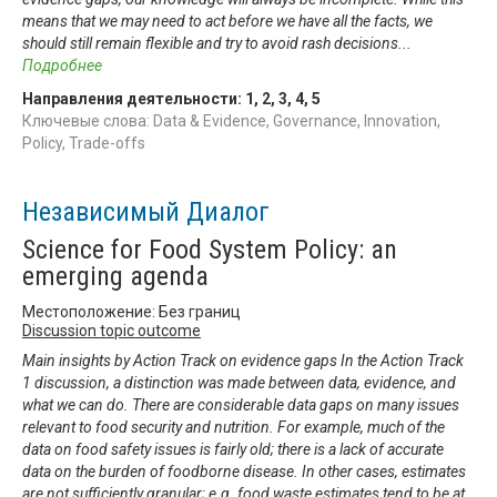
means that we may need to act before we have all the facts, we
should still remain flexible and try to avoid rash decisions
...
Подробнее
Направления деятельности:
1
,
2
,
3
,
4
,
5
Ключевые слова: Data & Evidence, Governance, Innovation,
Policy, Trade-offs
Независимый Диалог
Science for Food System Policy: an
emerging agenda
Местоположение: Без границ
Discussion topic outcome
Main insights by Action Track on evidence gaps In the Action Track
1 discussion, a distinction was made between data, evidence, and
what we can do. There are considerable data gaps on many issues
relevant to food security and nutrition. For example, much of the
data on food safety issues is fairly old; there is a lack of accurate
data on the burden of foodborne disease. In other cases, estimates
are not sufficiently granular; e.g. food waste estimates tend to be at