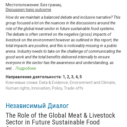
Местоположение: Без границ
Discussion topic outcome
How do we maintain a balanced debate and inclusive narrative? This
group focused a lot on the nuances in the discussions around the
role of the global meat sector in future sustainable food systems.
The debate is often centred on the negative (gross) impacts of
livestock on the environment however as outlined in this report, the
total impacts are positive, and this is noticeably missing in a public
arena. Industry needs to take on the challenge of communicating the
good work and the total benefits delivered internally to ensure
everyone in the sector has the awareness and understanding, as
wel
...
Подробнее
Направления деятельности:
1
,
2
,
3
,
4
,
5
Ключевые слова: Data & Evidence, Environment and Climate,
Human rights, Innovation, Policy, Trade-offs
Независимый Диалог
The Role of the Global Meat & Livestock
Sector in Future Sustainable Food