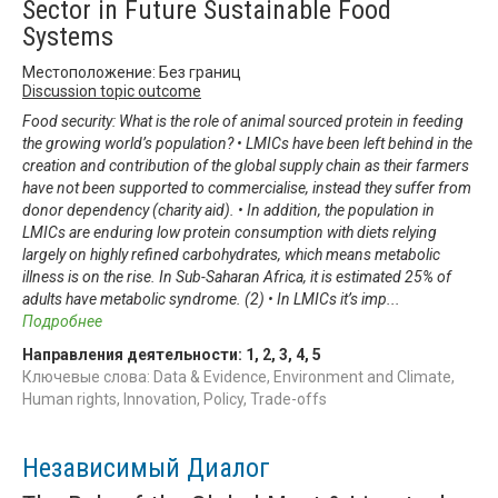
Sector in Future Sustainable Food
Systems
Местоположение: Без границ
Discussion topic outcome
Food security: What is the role of animal sourced protein in feeding
the growing world’s population? • LMICs have been left behind in the
creation and contribution of the global supply chain as their farmers
have not been supported to commercialise, instead they suffer from
donor dependency (charity aid). • In addition, the population in
LMICs are enduring low protein consumption with diets relying
largely on highly refined carbohydrates, which means metabolic
illness is on the rise. In Sub-Saharan Africa, it is estimated 25% of
adults have metabolic syndrome. (2) • In LMICs it’s imp
...
Подробнее
Направления деятельности:
1
,
2
,
3
,
4
,
5
Ключевые слова: Data & Evidence, Environment and Climate,
Human rights, Innovation, Policy, Trade-offs
Независимый Диалог