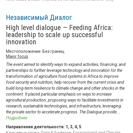
Независимый Диалог
High level dialogue — Feeding Africa:
leadership to scale up successful
innovation
Местоположение: Без границ
Major focus
The event aimed to identify ways to expand activities, financing, and
partnerships to further leverage technology and innovation for the
transformation of agriculture food systems in Africa to improve
food security and nutrition, help recover from the current crisis and
build long-term resilience to climate change and other shocks in the
continent. It placed particular emphasis on ways to increase
agricultural production, proposing ways to facilitate investments in
research, sustainable technologies, and infrastructure, leveraging
the private sector to accelerate progress. The Dialogue provide
...
Подробнее
Направления деятельности:
1
,
3
,
4
,
5
Ключевые слова: Data & Evidence, Environment and Climate,