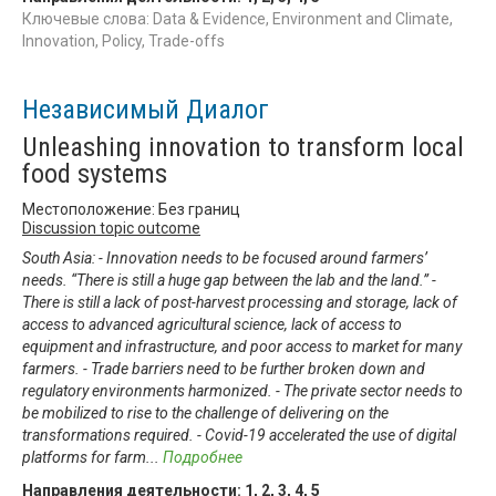
Ключевые слова: Data & Evidence, Environment and Climate,
Innovation, Policy, Trade-offs
Независимый Диалог
Unleashing innovation to transform local
food systems
Местоположение: Без границ
Discussion topic outcome
South Asia: - Innovation needs to be focused around farmers’
needs. “There is still a huge gap between the lab and the land.” -
There is still a lack of post-harvest processing and storage, lack of
access to advanced agricultural science, lack of access to
equipment and infrastructure, and poor access to market for many
farmers. - Trade barriers need to be further broken down and
regulatory environments harmonized. - The private sector needs to
be mobilized to rise to the challenge of delivering on the
transformations required. - Covid-19 accelerated the use of digital
platforms for farm
...
Подробнее
Направления деятельности:
1
,
2
,
3
,
4
,
5