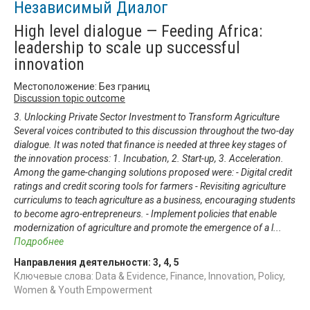
Независимый Диалог
High level dialogue — Feeding Africa:
leadership to scale up successful
innovation
Местоположение: Без границ
Discussion topic outcome
3. Unlocking Private Sector Investment to Transform Agriculture
Several voices contributed to this discussion throughout the two-day
dialogue. It was noted that finance is needed at three key stages of
the innovation process: 1. Incubation, 2. Start-up, 3. Acceleration.
Among the game-changing solutions proposed were: - Digital credit
ratings and credit scoring tools for farmers - Revisiting agriculture
curriculums to teach agriculture as a business, encouraging students
to become agro-entrepreneurs. - Implement policies that enable
modernization of agriculture and promote the emergence of a l
...
Подробнее
Направления деятельности:
3
,
4
,
5
Ключевые слова: Data & Evidence, Finance, Innovation, Policy,
Women & Youth Empowerment