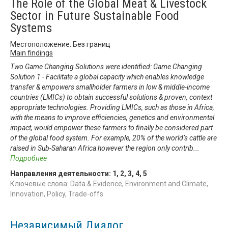
The Role of the Global Meat & Livestock
Sector in Future Sustainable Food
Systems
Местоположение: Без границ
Main findings
Two Game Changing Solutions were identified: Game Changing
Solution 1 - Facilitate a global capacity which enables knowledge
transfer & empowers smallholder farmers in low & middle-income
countries (LMICs) to obtain successful solutions & proven, context
appropriate technologies. Providing LMICs, such as those in Africa,
with the means to improve efficiencies, genetics and environmental
impact, would empower these farmers to finally be considered part
of the global food system. For example, 20% of the world’s cattle are
raised in Sub-Saharan Africa however the region only contrib
...
Подробнее
Направления деятельности:
1
,
2
,
3
,
4
,
5
Ключевые слова: Data & Evidence, Environment and Climate,
Innovation, Policy, Trade-offs
Независимый Диалог