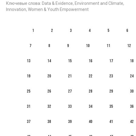
Ключевые слова: Data & Evidence, Environment and Climate,
Innovation, Women & Youth Empowerment
1
2
3
4
5
6
7
8
9
10
11
12
13
14
15
16
17
18
19
20
21
22
23
24
25
26
27
28
29
30
31
32
33
34
35
36
37
38
39
40
41
42