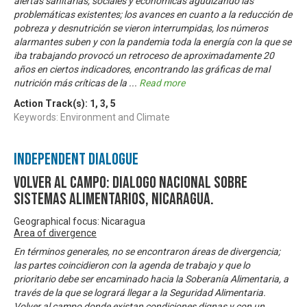
alertas sanitarias, sociales y económicas agudizando las
problemáticas existentes; los avances en cuanto a la reducción de
pobreza y desnutrición se vieron interrumpidas, los números
alarmantes suben y con la pandemia toda la energía con la que se
iba trabajando provocó un retroceso de aproximadamente 20
años en ciertos indicadores, encontrando las gráficas de mal
nutrición más críticas de la
...
Read more
Action Track(s):
1
,
3
,
5
Keywords: Environment and Climate
Independent Dialogue
Volver al Campo: Dialogo Nacional sobre
Sistemas Alimentarios, Nicaragua.
Geographical focus: Nicaragua
Area of divergence
En términos generales, no se encontraron áreas de divergencia;
las partes coincidieron con la agenda de trabajo y que lo
prioritario debe ser encaminado hacia la Soberanía Alimentaria, a
través de la que se logrará llegar a la Seguridad Alimentaria.
Volver al campo donde existan condiciones dignas y con un