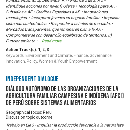
Funcionamiento. iii) Demanda. P.1 - Priorice 2 de 3. P.2 –
Identifique acciones por nivel: I) Oferta • Tecnologías para AF. •
Subsidios a AF. • Créditos Especiales a AF. • Innovaciones
tecnologías. • Incorporar jóvenes en negocio familiar. • Impulsar
sistemas sustentables. • Responder a señales de mercado. •
Mercados transparentes, que remuneren bien a la AF. •
Comprometerse con desarrollo equilibrado de territorios. II)
Funcionamiento •
...
Read more
Action Track(s):
1
,
2
,
3
Keywords: Environment and Climate, Finance, Governance,
Innovation, Policy, Women & Youth Empowerment
Independent Dialogue
Diálogo Autónomo de las Organizaciones de la
Agricultura Familiar Campesina e Indígena (AFCI)
de Perú sobre Sistemas Alimentarios
Geographical focus: Peru
Discussion topic outcome
Trabajo en Eje 3 - Impulsar la producción favorable a la naturaleza