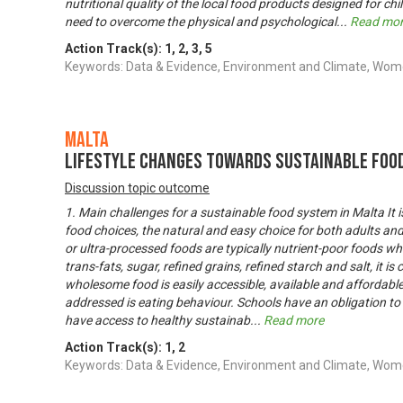
nutritional quality of the local food products designed for ch
need to overcome the physical and psychological
...
Read mo
Action Track(s):
1
,
2
,
3
,
5
Keywords: Data & Evidence, Environment and Climate, W
Malta
Lifestyle Changes towards Sustainable Foo
Discussion topic outcome
1. Main challenges for a sustainable food system in Malta It 
food choices, the natural and easy choice for both adults and
or ultra-processed foods are typically nutrient-poor foods wh
trans-fats, sugar, refined grains, refined starch and salt, it is
wholesome food is easily accessible, available and affordable
addressed is eating behaviour. Schools have an obligation t
have access to healthy sustainab
...
Read more
Action Track(s):
1
,
2
Keywords: Data & Evidence, Environment and Climate, W