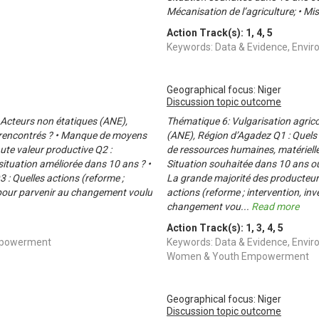
Mécanisation de l’agriculture; • Mi
Action Track(s):
1
,
4
,
5
Keywords: Data & Evidence, Envir
Geographical focus: Niger
Discussion topic outcome
s Acteurs non étatiques (ANE),
Thématique 6: Vulgarisation agrico
 rencontrés ? • Manque de moyens
(ANE), Région d’Agadez Q1 : Quels 
ute valeur productive Q2 :
de ressources humaines, matérielles
ituation améliorée dans 10 ans ? •
Situation souhaitée dans 10 ans ou
3 : Quelles actions (reforme ;
La grande majorité des producteurs
 pour parvenir au changement voulu
actions (reforme ; intervention, i
changement vou
...
Read more
Action Track(s):
1
,
3
,
4
,
5
Empowerment
Keywords: Data & Evidence, Envir
Women & Youth Empowerment
Geographical focus: Niger
Discussion topic outcome