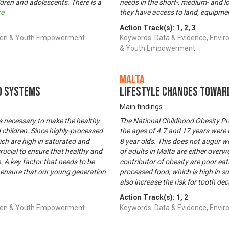
ildren and adolescents. There is a
needs in the short-, medium- and l
re
they have access to land, equipmen
Action Track(s):
1
,
2
,
3
omen & Youth Empowerment
Keywords: Data & Evidence, Envir
& Youth Empowerment
Malta
d Systems
Lifestyle Changes towar
Main findings
is necessary to make the healthy
The National Childhood Obesity P
 children. Since highly-processed
the ages of 4.7 and 17 years were 
ich are high in saturated and
8 year olds. This does not augur w
 crucial to ensure that healthy and
of adults in Malta are either over
. A key factor that needs to be
contributor of obesity are poor ea
o ensure that our young generation
processed food, which is high in s
also increase the risk for tooth dec
Action Track(s):
1
,
2
omen & Youth Empowerment
Keywords: Data & Evidence, Env