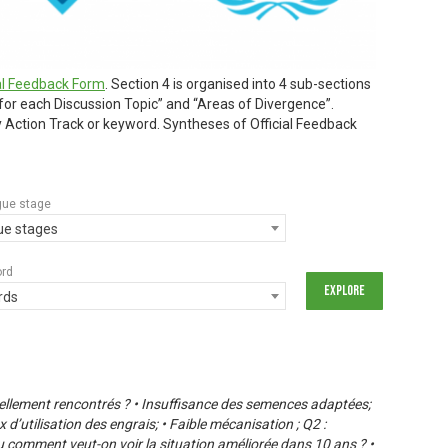
ial Feedback Form
. Section 4 is organised into 4 sub-sections
 for each Discussion Topic” and “Areas of Divergence”.
by Action Track or keyword. Syntheses of Official Feedback
gue stage
gue stages
ord
rds
ellement rencontrés ? • Insuffisance des semences adaptées;
x d’utilisation des engrais; • Faible mécanisation ; Q2 :
 comment veut-on voir la situation améliorée dans 10 ans ? •