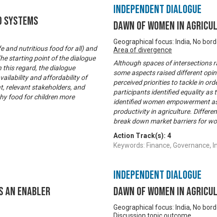
Independent Dialogue
d Systems
DAWN of women in agricul
Geographical focus: India, No bor
 and nutritious food for all) and
Area of divergence
he starting point of the dialogue
Although spaces of intersections r
n this regard, the dialogue
some aspects raised different opini
ailability and affordability of
perceived priorities to tackle in or
t, relevant stakeholders, and
participants identified equality as
hy food for children more
identified women empowerment as t
productivity in agriculture. Diffe
break down market barriers for 
Action Track(s):
4
Keywords: Finance, Governance, 
Independent Dialogue
s an enabler
DAWN of women in agricul
Geographical focus: India, No bor
Discussion topic outcome