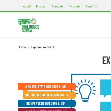
العربية
English
Français
Русский
Español
You are here:
Home
Explore Feedback
Ex
Member State Dialogues: 490
Intergovernmental Dialogues: 6
Independent Dialogues: 684