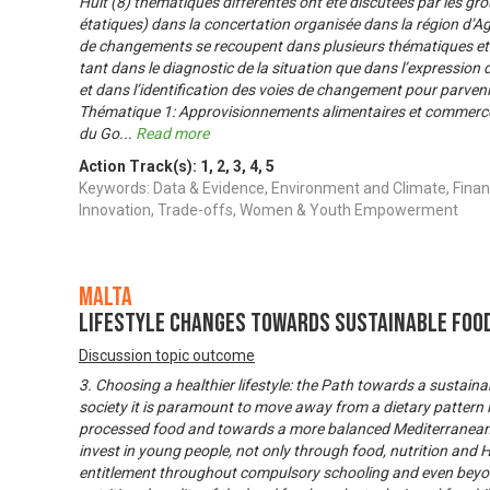
Huit (8) thématiques différentes ont été discutées par les gr
étatiques) dans la concertation organisée dans la région d’Aga
de changements se recoupent dans plusieurs thématiques et 
tant dans le diagnostic de la situation que dans l’expression d
et dans l’identification des voies de changement pour parven
Thématique 1: Approvisionnements alimentaires et commerc
du Go
...
Read more
Action Track(s):
1
,
2
,
3
,
4
,
5
Keywords: Data & Evidence, Environment and Climate, Finan
Innovation, Trade-offs, Women & Youth Empowerment
Malta
Lifestyle Changes towards Sustainable Foo
Discussion topic outcome
3. Choosing a healthier lifestyle: the Path towards a sustai
society it is paramount to move away from a dietary pattern la
processed food and towards a more balanced Mediterranean Die
invest in young people, not only through food, nutrition an
entitlement throughout compulsory schooling and even beyon