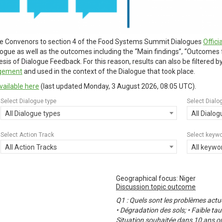
ue Convenors to section 4 of the Food Systems Summit Dialogues
Offic
alogue as well as the outcomes including the “Main findings”, “Outcomes
is of Dialogue Feedback. For this reason, results can also be filtered 
agement
and used in the context of the Dialogue that took place.
vailable here
(last updated
Monday, 3 August 2026, 08:05 UTC
).
Select Dialogue type
Select Dialo
All Dialogue types
All Dialo
Select Action Track
Select keyw
All Action Tracks
All keywo
Geographical focus: Niger
Discussion topic outcome
Q1 : Quels sont les problèmes actu
• Dégradation des sols; • Faible tau
Situation souhaitée dans 10 ans ou