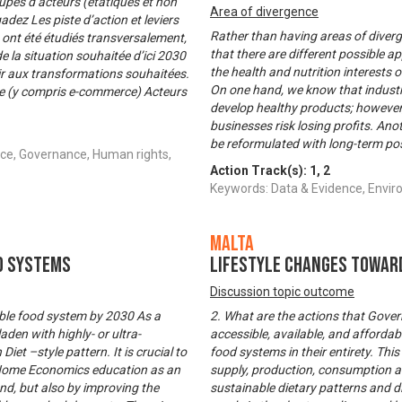
oupes d’acteurs (étatiques et non
Area of divergence
dez Les piste d’action et leviers
Rather than having areas of diverg
ont été étudiés transversalement,
that there are different possible 
e la situation souhaitée d’ici 2030
the health and nutrition interests
ir aux transformations souhaitées.
On one hand, we know that industry
e (y compris e-commerce) Acteurs
develop healthy products; however
businesses risk losing profits. An
be reformulated with long-term po
ce, Governance, Human rights,
Action Track(s):
1
,
2
Keywords: Data & Evidence, Env
Malta
d Systems
Lifestyle Changes towar
Discussion topic outcome
nable food system by 2030 As a
2. What are the actions that Gover
den with highly- or ultra-
accessible, available, and affordab
t –style pattern. It is crucial to
food systems in their entirety. Thi
d Home Economics education as an
supply, production, consumption and
d, but also by improving the
sustainable dietary patterns and d