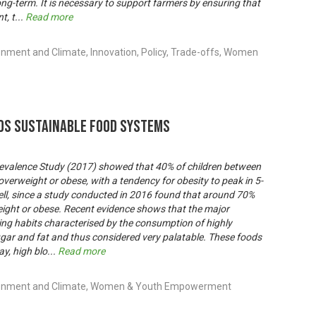
ong-term. It is necessary to support farmers by ensuring that
t, t
...
Read more
onment and Climate, Innovation, Policy, Trade-offs, Women
ds Sustainable Food Systems
revalence Study (2017) showed that 40% of children between
overweight or obese, with a tendency for obesity to peak in 5-
ell, since a study conducted in 2016 found that around 70%
weight or obese. Recent evidence shows that the major
ting habits characterised by the consumption of highly
ugar and fat and thus considered very palatable. These foods
ay, high blo
...
Read more
ironment and Climate, Women & Youth Empowerment