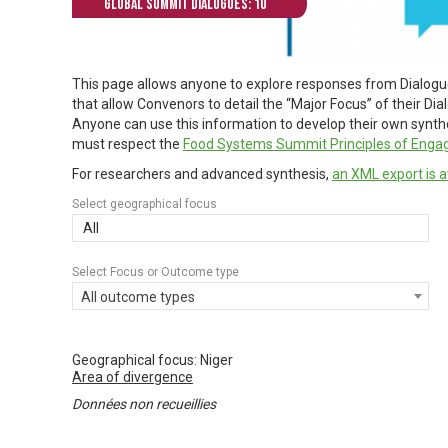
Global Summit Dialogues: 10
This page allows anyone to explore responses from Dialog
that allow Convenors to detail the “Major Focus” of their Di
Anyone can use this information to develop their own synthes
must respect the
Food Systems Summit Principles of Eng
For researchers and advanced synthesis,
an XML export is a
Select geographical focus
All
Select Focus or Outcome type
All outcome types
Geographical focus: Niger
Area of divergence
Données non recueillies