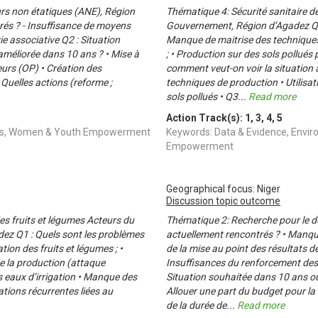
rs non étatiques (ANE), Région
Thématique 4: Sécurité sanitaire d
rés ? - Insuffisance de moyens
Gouvernement, Région d’Agadez Q1 
ie associative Q2 : Situation
Manque de maitrise des techniques 
améliorée dans 10 ans ? • Mise à
; • Production sur des sols pollués
urs (OP) • Création des
comment veut-on voir la situation 
: Quelles actions (reforme ;
techniques de production • Utilisat
sols pollués • Q3
...
Read more
Action Track(s):
1
,
3
,
4
,
5
offs, Women & Youth Empowerment
Keywords: Data & Evidence, Envi
Empowerment
Geographical focus: Niger
Discussion topic outcome
s fruits et légumes Acteurs du
Thématique 2: Recherche pour le d
ez Q1 : Quels sont les problèmes
actuellement rencontrés ? • Manqu
ion des fruits et légumes ; •
de la mise au point des résultats d
de la production (attaque
Insuffisances du renforcement des c
s eaux d’irrigation • Manque des
Situation souhaitée dans 10 ans ou
tions récurrentes liées au
Allouer une part du budget pour la 
de la durée de
...
Read more