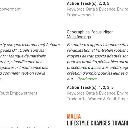
Action Track(s):
2
,
3
,
5
Empowerment
Keywords: Data & Evidence, Envi
Empowerment
Geographical focus: Niger
Main findings
e (y compris e-commerce) Acteurs
En matière d’approvisionnements ali
gadez Q1 : Quels sont les
réhabilitation et l’entretien routi
t ; • Manque de matériels
moyens de transports adaptés sont 
rche ; • Insuffisance des
pour les produits périssables qui n
pacités ; • Insuffisance des
procédures d’accès aux crédits agrico
ou comment veut-on voir la
création d’emploi pour les jeunes qu
e
aut
...
Read more
Action Track(s):
1
,
2
,
3
,
5
& Youth Empowerment
Keywords: Data & Evidence, Envir
Trade-offs, Women & Youth Em
Malta
Lifestyle Changes towar